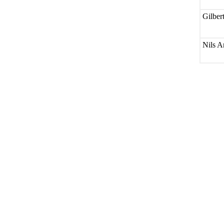
Gilber
Nils A