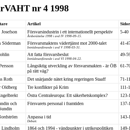
rVAHT nr 4 1998
tare
Artikel
Sido
 Josefson
Försvarsindustrin i ett internationellt perspektiv
5-40
Årsberättelse 1998 i avd IV 1998-09-15.
s Söderman
Försvarsmaktens vädertjänst mot 2000-talet
41-4
Inträdesanförande i avd V 1998-03-31.
Bohlin
Att fatta försvarsbeslut
49-5
Inträdesanförande i avd VI 1998-04-22.
Persson
Långsiktig utveckling av försvarsmakten - är ÖB
61-7
på rätt väg?
s Roth
Det snärjande nätet kring regeringen Staaff
71-1
r Oldberg
Tre konflikter på Krim
111-
Engelbrekt
Östra Centraleuropa: Ett säkerhetskomplex?
123-
undin och
Försvarets personal i framtiden
137-
Sundin
Nordström
Anpassa i tid
143-
Debatt.
H Lindholm
1864 och 1994 - vändpunkter i utrikespolitiken
149-