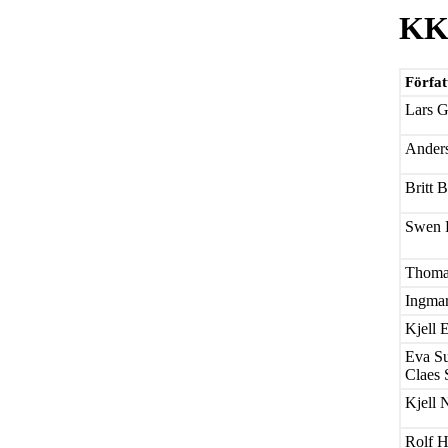
KK
Förfat
Lars G
Ander
Britt 
Swen 
Thoma
Ingma
Kjell 
Eva S
Claes 
Kjell 
Rolf 