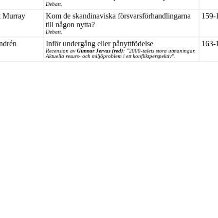
Debatt.
t Murray
Kom de skandinaviska försvarsförhandlingarna
159-
till någon nytta?
Debatt.
ndrén
Inför undergång eller pånyttfödelse
163-
Recension av
Gunnar Jervas (red)
: "2000-talets stora utmaningar.
Aktuella resurs- och miljöproblem i ett konfliktperspektiv".