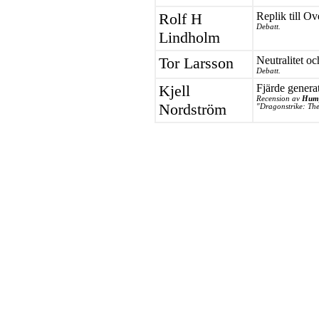
Rolf H
Replik till O
Debatt.
Lindholm
Tor Larsson
Neutralitet oc
Debatt.
Kjell
Fjärde genera
Recension av
Hump
Nordström
"Dragonstrike: Th