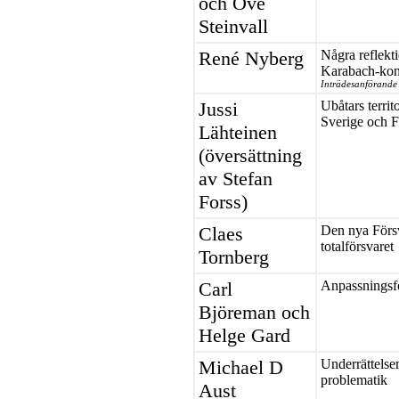
och Ove
Steinvall
René Nyberg
Några reflekt
Karabach-kon
Inträdesanförande
Jussi
Ubåtars territ
Sverige och F
Lähteinen
(översättning
av Stefan
Forss)
Claes
Den nya Försv
totalförsvaret
Tornberg
Carl
Anpassningsfö
Björeman och
Helge Gard
Michael D
Underrättelse
problematik
Aust