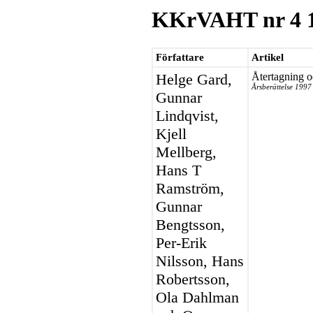
KKrVAHT nr 4 
Författare
Artikel
Helge Gard,
Återtagning o
Årsberättelse 1997
Gunnar
Lindqvist,
Kjell
Mellberg,
Hans T
Ramström,
Gunnar
Bengtsson,
Per-Erik
Nilsson, Hans
Robertsson,
Ola Dahlman