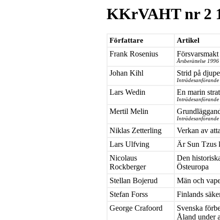
KKrVAHT nr 2 
Författare
Artikel
Frank Rosenius
Försvarsmakt 
Årsberättelse 1996
Johan Kihl
Strid på djupe
Inträdesanförande
Lars Wedin
En marin strat
Inträdesanförande
Mertil Melin
Grundläggande
Inträdesanförande
Niklas Zetterling
Verkan av att
Lars Ulfving
Är Sun Tzus k
Nicolaus
Den historisk
Rockberger
Östeuropa
Stellan Bojerud
Män och vap
Stefan Forss
Finlands säker
George Crafoord
Svenska förber
Åland under a