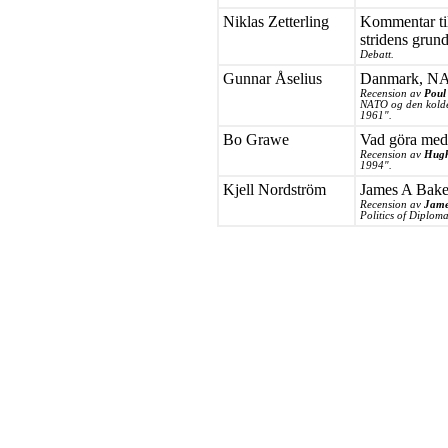
Niklas Zetterling
Kommentar ti
stridens grun
Debatt.
Gunnar Åselius
Danmark, NAT
Recension av
Poul
NATO og den kolde 
1961".
Bo Grawe
Vad göra med 
Recension av
Hugh
1994".
Kjell Nordström
James A Baker
Recension av
Jame
Politics of Diplom