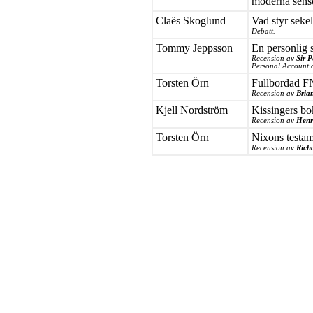
moderna sens
Claës Skoglund
Vad styr seke
Debatt.
Tommy Jeppsson
En personlig 
Recension av
Sir P
Personal Account o
Torsten Örn
Fullbordad FN
Recension av
Bria
Kjell Nordström
Kissingers bo
Recension av
Henr
Torsten Örn
Nixons testa
Recension av
Rich