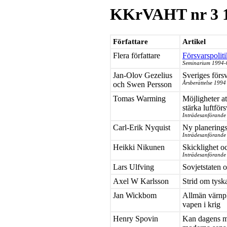
KKrVAHT nr 3 
Författare
Artikel
Flera författare
Försvarspolit
Seminarium 1994-
Jan-Olov Gezelius
Sveriges förs
och Swen Persson
Årsberättelse 1994
Tomas Warming
Möjligheter a
stärka luftför
Inträdesanförande 
Carl-Erik Nyquist
Ny planerings
Inträdesanförande
Heikki Nikunen
Skicklighet och
Inträdesanförande
Lars Ulfving
Sovjetstaten 
Axel W Karlsson
Strid om tyska
Jan Wickbom
Allmän värnpli
vapen i krig
Henry Spovin
Kan dagens ma