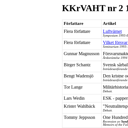
KKrVAHT nr 2 
Författare
Artikel
Flera författare
Luftvärnet
Symposium 1993-0
Flera författare
Vilket försvar
Seminarium 1993-
Gunnar Magnusson
Försvarsmakte
Årsberättelse 1994
Birger Schantz
Svensk sårball
Inträdesanförande
Bengt Wadensjö
Den kristne o
Inträdesanförande
Tor Lange
Militärhistori
Debatt.
Lars Wedin
ESK - pappers
Krister Wahlbäck
"Neutralitets
Debatt.
Tommy Jeppsson
One Hundred
Recension av
Sand
Memoirs of the Fa