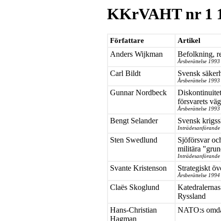
KKrVAHT nr 1 
Författare
Artikel
Anders Wijkman
Befolkning, re
Årsberättelse 1993
Carl Bildt
Svensk säkerh
Årsberättelse 1993
Gunnar Nordbeck
Diskontinuitet 
försvarets vä
Årsberättelse 1993
Bengt Selander
Svensk krigss
Inträdesanförande
Sten Swedlund
Sjöförsvar oc
militära "gru
Inträdesanförande 
Svante Kristenson
Strategiskt öv
Årsberättelse 1994
Claës Skoglund
Katedralernas
Ryssland
Hans-Christian
NATO:s omdan
Hagman