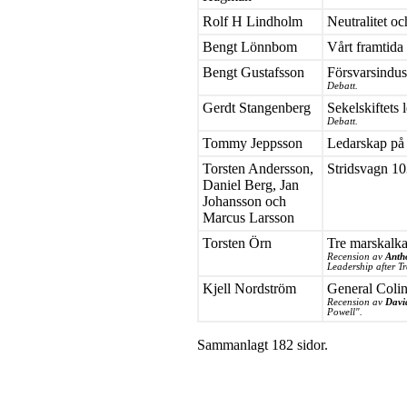
Rolf H Lindholm
Neutralitet 
Bengt Lönnbom
Vårt framtida 
Bengt Gustafsson
Försvarsindus
Debatt.
Gerdt Stangenberg
Sekelskiftets
Debatt.
Tommy Jeppsson
Ledarskap på 
Torsten Andersson,
Stridsvagn 103
Daniel Berg, Jan
Johansson och
Marcus Larsson
Torsten Örn
Tre marskalka
Recension av
Anth
Leadership after T
Kjell Nordström
General Coli
Recension av
Davi
Powell".
Sammanlagt 182 sidor.