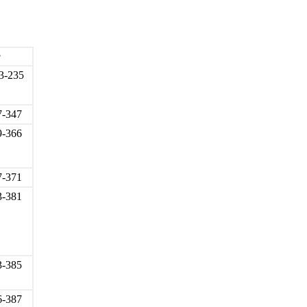
r
3-235
7-347
9-366
7-371
3-381
3-385
6-387