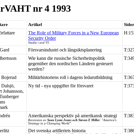
rVAHT nr 4 1993
tare
Artikel
Sido
örfattare
The Role of Military Forces in a New European
H:15
Security Order
Studie i avd VI.
 Gard
Försvarsindustri och långsiktsplanering
T:32
lbertsson
Wie kann die russische Sicherheitspolitik
T:34
gegenüber den nordischen Ländern gesteuert
werden?
n Bojerud
Militärhistoriens roll i dagens ledarutbildning
T:36
 Dalsjö,
Ny tid - nya uppgifter för försvaret
T:37
t Johansson,
Tunberger
ans
mark
ndrén
Amerikanska perspektiv på amerikansk strategi
T:38
Recension av
Sean Lynn-Jones och Steven E Miller
: "America's
Strategy in a Changing World".
erlitz
Det svenska artilleriets historia
T:38