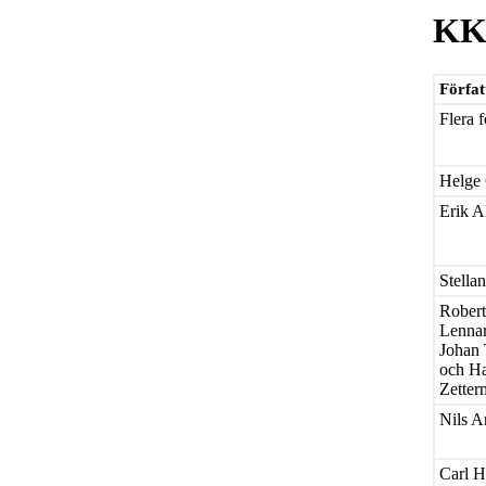
KK
Förfat
Flera f
Helge
Erik A
Stella
Robert
Lennar
Johan 
och H
Zetter
Nils A
Carl H