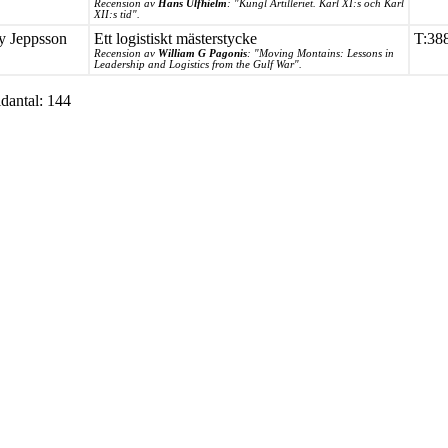
Recension av
Hans Ulfhielm
: "Kungl Artilleriet. Karl XI:s och Karl
XII:s tid".
 Jeppsson
Ett logistiskt mästerstycke
T:38
Recension av
William G Pagonis
: "Moving Montains: Lessons in
Leadership and Logistics from the Gulf War".
idantal: 144