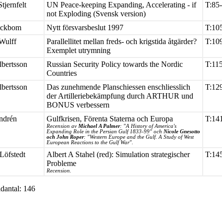
Stjernfelt
UN Peace-keeping Expanding, Accelerating - if
T:85
not Exploding (Svensk version)
ickbom
Nytt försvarsbeslut 1997
T:10
 Wulff
Parallellitet mellan freds- och krigstida åtgärder?
T:10
Exemplet utrymning
lbertsson
Russian Security Policy towards the Nordic
T:11
Countries
lbertsson
Das zunehmende Planschiessen enschliesslich
T:12
der Artilleriebekämpfung durch ARTHUR und
BONUS verbessern
ndrén
Gulfkrisen, Förenta Staterna och Europa
T:14
Recension av
Michael A Palmer
: "A History of America's
Expanding Role in the Persian Gulf 1833-99" och
Nicole Gnesotto
och John Roper
: "Western Europe and the Gulf. A Study of West
European Reactions to the Gulf War".
Löfstedt
Albert A Stahel (red): Simulation strategischer
T:14
Probleme
Recension.
idantal: 146