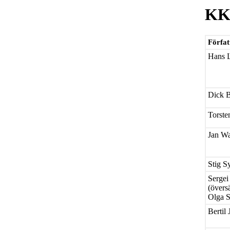
KK
Förfat
Hans 
Dick B
Torste
Jan Wa
Stig S
Sergei
(övers
Olga S
Bertil