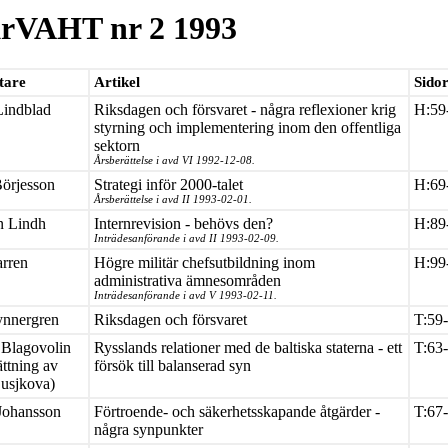
rVAHT nr 2 1993
tare
Artikel
Sido
Lindblad
Riksdagen och försvaret - några reflexioner krig
H:59
styrning och implementering inom den offentliga
sektorn
Årsberättelse i avd VI 1992-12-08.
örjesson
Strategi inför 2000-talet
H:69
Årsberättelse i avd II 1993-02-01.
n Lindh
Internrevision - behövs den?
H:89
Inträdesanförande i avd II 1993-02-09.
rren
Högre militär chefsutbildning inom
H:99
administrativa ämnesområden
Inträdesanförande i avd V 1993-02-11.
ynnergren
Riksdagen och försvaret
T:59
 Blagovolin
Rysslands relationer med de baltiska staterna - ett
T:63
ättning av
försök till balanserad syn
usjkova)
 Johansson
Förtroende- och säkerhetsskapande åtgärder -
T:67
några synpunkter