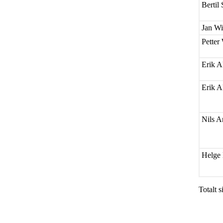
Bertil 
Jan W
Petter
Erik A
Erik A
Nils A
Helge 
Totalt s