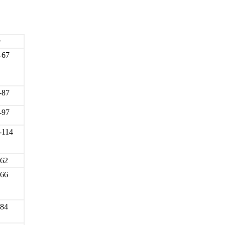
r
-67
-87
-97
-114
-62
-66
-84