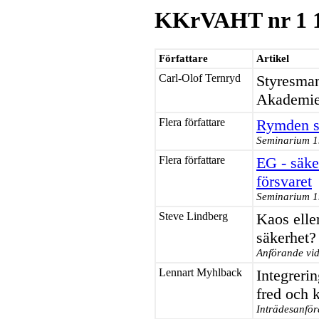
KKrVAHT nr 1 
Författare
Artikel
Carl-Olof Ternryd
Styresman
Akademie
Flera författare
Rymden se
Seminarium 1
Flera författare
EG - säke
försvaret
Seminarium 1
Steve Lindberg
Kaos elle
säkerhet?
Anförande vi
Lennart Myhlback
Integrerin
fred och k
Inträdesanfö