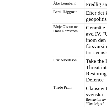
Åke Lönnberg
Fredlig s
Bertil Häggman
Efter det 
geopolitis
Börje Olsson och
Genmäle t
Hans Ramström
avd IV. "
inom den 
försvarsi
för svens
Erik Albertsson
Take the 
Threat in
Restoring 
Defence
Thede Palm
Clausewit
svenska
Recension av
"Om kriget".