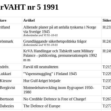
rVAHT nr 5 1991
tare
Artikel
Sido
eifland
Allierade planer på att anfalla tyskarna i Norge
H:23
via Sverige 1945
Årsberättelse avd VI 91-10-01
Krönmark
Grundläggande säkerhetspolitiska frågor
H:24
Årsberättelse avd VI 91-10-01
KrVA Handlingar och Tidskrift samt Military
H:24
Palance - publicering, prenumerationspris 1992
m m
ndrén
Farväl till neutraliteten
T:21
Lukkari
"Vapensmuggling" i Finland 1945
T:22
 Kiesow
Hur Gulf-kriget började
T:23
Bergkvist
Motmedelsutveckling inom flygvapnet 1950-
T:24
1980
lbertsson
No Credible Defence is Free of Charge!
T:26
 Dabezies
The Defence of Europe
T:27