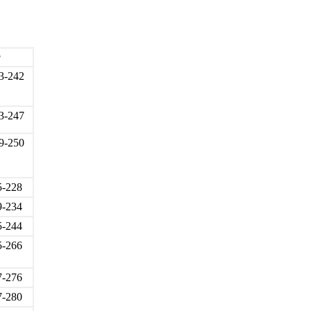
r
3-242
3-247
9-250
5-228
9-234
5-244
5-266
7-276
7-280