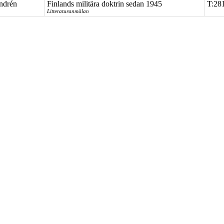
ndrén
Finlands militära doktrin sedan 1945
T:28
Litteraturanmälan