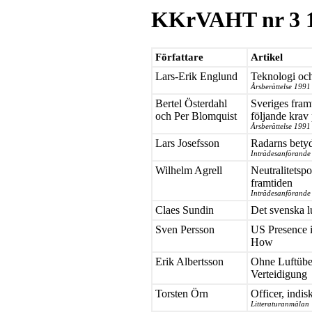
KKrVAHT nr 3 
Författare
Artikel
Lars-Erik Englund
Teknologi och
Årsberättelse 1991
Bertel Österdahl
Sveriges framt
och Per Blomquist
följande krav
Årsberättelse 1991
Lars Josefsson
Radarns betyd
Inträdesanförande
Wilhelm Agrell
Neutralitetspo
framtiden
Inträdesanförande
Claes Sundin
Det svenska lu
Sven Persson
US Presence i
How
Erik Albertsson
Ohne Luftübe
Verteidigung
Torsten Örn
Officer, indi
Litteraturanmälan