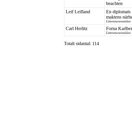
beachten
Leif Leifland
En diplomats
maktens närh
Litteraturanmälan
Carl Herlitz
Forna Karlber
Litteraturanmälan
Totalt sidantal: 114