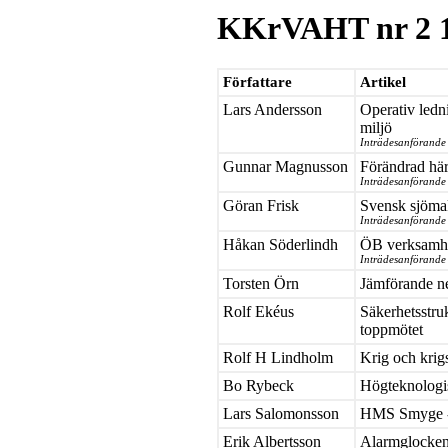
KKrVAHT nr 2 
Författare
Artikel
Lars Andersson
Operativ ledni
miljö
Inträdesanförande
Gunnar Magnusson
Förändrad här
Inträdesanförande
Göran Frisk
Svensk sjömak
Inträdesanförande
Håkan Söderlindh
ÖB verksamh
Inträdesanförande
Torsten Örn
Jämförande neu
Rolf Ekéus
Säkerhetsstruk
toppmötet
Rolf H Lindholm
Krig och krig
Bo Rybeck
Högteknologi
Lars Salomonsson
HMS Smyge - 
Erik Albertsson
Alarmglocken