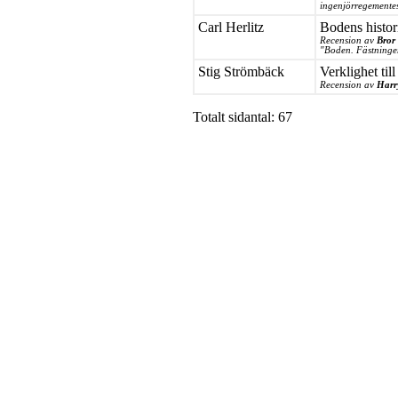
ingenjörregementes
Carl Herlitz
Bodens histor
Recension av
Bror
"Boden. Fästningen
Stig Strömbäck
Verklighet til
Recension av
Harr
Totalt sidantal: 67