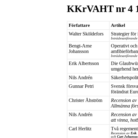
KKrVAHT nr 4 
Författare
Artikel
Walter Sköldefors
Strategier för
Inträdesanförande
Bengt-Arne
Operativt och 
Johansson
amfibieförba
Inträdesanförande 
Erik Albertsson
Die Glaubwürd
umgehend her
Nils Andrén
Säkerhetspolit
Gunnar Petri
Svensk försvar
förändrat Eur
Christer Åhström
Recension av "
Allmänna förs
Nils Andrén
Recension av
att vinna, hot
Carl Herlitz
Två regements
Recension av
Erik 
och
Curt Johansso