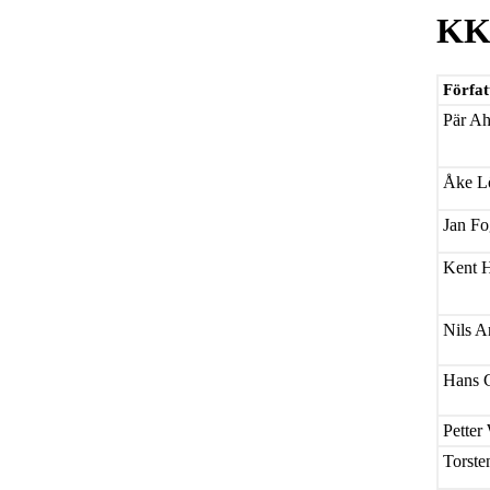
KK
Förfat
Pär Ah
Åke L
Jan Fo
Kent 
Nils A
Hans C
Petter
Torste