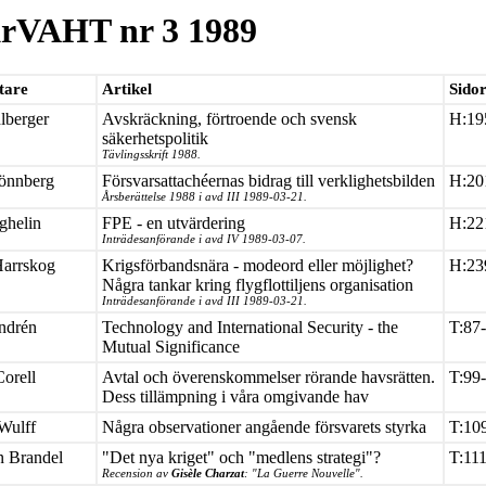
rVAHT nr 3 1989
tare
Artikel
Sido
lberger
Avskräckning, förtroende och svensk
H:19
säkerhetspolitik
Tävlingsskrift 1988.
önnberg
Försvarsattachéernas bidrag till verklighetsbilden
H:20
Årsberättelse 1988 i avd III 1989-03-21.
ghelin
FPE - en utvärdering
H:22
Inträdesanförande i avd IV 1989-03-07.
Harrskog
Krigsförbandsnära - modeord eller möjlighet?
H:23
Några tankar kring flygflottiljens organisation
Inträdesanförande i avd III 1989-03-21.
ndrén
Technology and International Security - the
T:87
Mutual Significance
orell
Avtal och överenskommelser rörande havsrätten.
T:99
Dess tillämpning i våra omgivande hav
 Wulff
Några observationer angående försvarets styrka
T:10
n Brandel
"Det nya kriget" och "medlens strategi"?
T:11
Recension av
Gisèle Charzat
: "La Guerre Nouvelle".