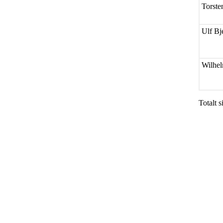
Torste
Ulf Bj
Wilhel
Totalt s