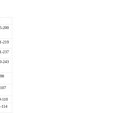
r
5-200
1-219
1-237
9-243
-98
-107
9-110
1-114