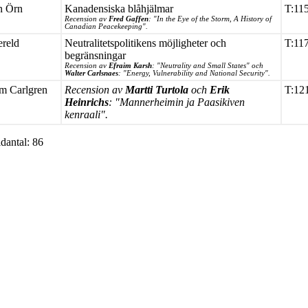
n Örn
Kanadensiska blåhjälmar
T:11
Recension av
Fred Gaffen
: "In the Eye of the Storm, A History of
Canadian Peacekeeping".
ereld
Neutralitetspolitikens möjligheter och
T:11
begränsningar
Recension av
Efraim Karsh
: "Neutrality and Small States" och
Walter Carlsnaes
: "Energy, Vulnerability and National Security".
m Carlgren
Recension av
Martti Turtola
och
Erik
T:12
Heinrichs
: "Mannerheimin ja Paasikiven
kenraali".
idantal: 86