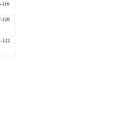
5-116
7-120
1-122