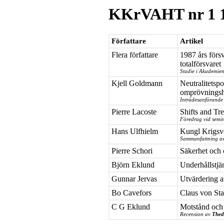
KKrVAHT nr 1 
Författare
Artikel
Flera författare
1987 års förs
totalförsvaret
Studie i Akademie
Kjell Goldmann
Neutralitetspo
omprövningsh
Inträdesanförande
Pierre Lacoste
Shifts and Tre
Föredrag vid semi
Hans Ulfhielm
Kungl Krigsv
Sammanfattning av
Pierre Schori
Säkerhet och
Björn Eklund
Underhållstjä
Gunnar Jervas
Utvärdering 
Bo Cavefors
Claus von St
C G Eklund
Motstånd och 
Recension av
Thed