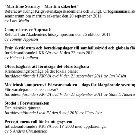
”Maritime Security – Maritim säkerhet”
Referat av Kungl Krigsvetenskapsakademiens och Kungl. Örlogsmannasällsk
seminarium om maritim säkerhet den 20 september 2011
av Lars Wedin
Comprehensive Approach
Referat från Akademiens höstsymposium den 26 oktober 2011
av Tommy Jeppsson
Från skyddsrum och beredskapslager till samhällsskydd och globala fl
Inträdesanförande i KKrVA avd V den 22 mars 2011
av Helena Lindberg
Oförutsägbart att förutsäga det oförutsägbara
Krishanteringsförmåga på det lokala planet
Inträdesanförande i KKrVA avd V den 21 september 2011 av Jan Wisén
Medicinsk kompetens i Försvarsmakten – dags för klargörande styrnin
Försvarsdepartementets ansvar?
Inträdesanförande i KKrVA avd V den 21 september 2011 av Sture E Anders
Stödet i Försvarsmakten
Den tekniska tjänsten
Inträdesanförande i avd IV den 5 maj 2010 av Claes Isoz
Perceptionens roll för ledningssystem
Inträdesanförande i KKrVA avd IV 2000 med uppdateringar
av S Anders Christensson