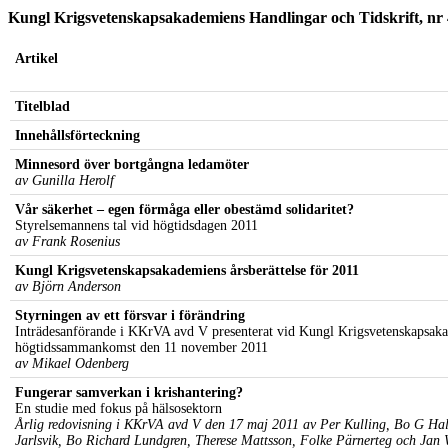
Kungl Krigsvetenskapsakademiens Handlingar och Tidskrift, nr 
Artikel
Titelblad
Innehållsförteckning
Minnesord över bortgångna ledamöter
av Gunilla Herolf
Vår säkerhet – egen förmåga eller obestämd solidaritet?
Styrelsemannens tal vid högtidsdagen 2011
av Frank Rosenius
Kungl Krigsvetenskapsakademiens årsberättelse för 2011
av Björn Anderson
Styrningen av ett försvar i förändring
Inträdesanförande i KKrVA avd V presenterat vid Kungl Krigsvetenskapsak
högtidssammankomst den 11 november 2011
av Mikael Odenberg
Fungerar samverkan i krishantering?
En studie med fokus på hälsosektorn
Årlig redovisning i KKrVA avd V den 17 maj 2011 av Per Kulling, Bo G Hal
Jarlsvik, Bo Richard Lundgren, Therese Mattsson, Folke Pärnerteg och Jan 