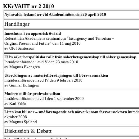
KKrVAHT nr 2 2010
Nyinvalda ledamöter vid Akademimötet den 20 april 2010
Handlingar
Inneslutna i en upprorisk övärld
Referat från Akademiens seminarium ”Insurgency and Terrorism –
Origins, Present and Future” den 11 maj 2010
av Olof Santesson
EU:s säkerhetspolitiska roll: från säkerhetsgemenskap till säker gemenskap
Inträdesanförande i avd V den 23 mars 2010
av Magnus Ekengren
Utvecklingen av materielförsörjningen till Försvarsmakten
Inträdesanförande i avd IV den 9 februari 2010
av Gunnar Holmgren
Modern militär professionalism
Inträdesanförande i avd I den 1 september 2009
av Karl Ydén
Liten kan bli stor – småföretagande och nätverk inom försvarssektorn
Inträd
oktober 2008
av Magnus Sjöland
Diskussion & Debatt