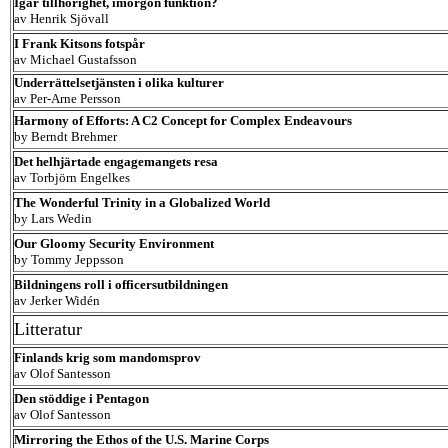
Igår tillhörighet, imorgon funktion?
av Henrik Sjövall
I Frank Kitsons fotspår
av Michael Gustafsson
Underrättelsetjänsten i olika kulturer
av Per-Arne Persson
Harmony of Efforts: A C2 Concept for Complex Endeavours
by Berndt Brehmer
Det helhjärtade engagemangets resa
av Torbjörn Engelkes
The Wonderful Trinity in a Globalized World
by Lars Wedin
Our Gloomy Security Environment
by Tommy Jeppsson
Bildningens roll i officersutbildningen
av Jerker Widén
Litteratur
Finlands krig som mandomsprov
av Olof Santesson
Den stöddige i Pentagon
av Olof Santesson
Mirroring the Ethos of the U.S. Marine Corps