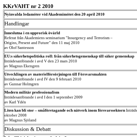
KKrVAHT nr 2 2010
Nyinvalda ledamöter vid Akademimötet den 20 april 2010
Handlingar
Inneslutna i en upprorisk övärld
Referat från Akademiens seminarium ”Insurgency and Terrorism –
Origins, Present and Future” den 11 maj 2010
av Olof Santesson
EU:s säkerhetspolitiska roll: från säkerhetsgemenskap till säker gemenskap
Inträdesanförande i avd V den 23 mars 2010
av Magnus Ekengren
Utvecklingen av materielförsörjningen till Försvarsmakten
Inträdesanförande i avd IV den 9 februari 2010
av Gunnar Holmgren
Modern militär professionalism
Inträdesanförande i avd I den 1 september 2009
av Karl Ydén
Liten kan bli stor – småföretagande och nätverk inom försvarssektorn
Inträd
oktober 2008
av Magnus Sjöland
Diskussion & Debatt