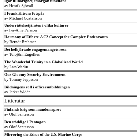
Igår tillhörighet, imorgon funktion?
av Henrik Sjövall
I Frank Kitsons fotspår
av Michael Gustafsson
Underrättelsetjänsten i olika kulturer
av Per-Arne Persson
Harmony of Efforts: A C2 Concept for Complex Endeavours
by Berndt Brehmer
Det helhjärtade engagemangets resa
av Torbjörn Engelkes
The Wonderful Trinity in a Globalized World
by Lars Wedin
Our Gloomy Security Environment
by Tommy Jeppsson
Bildningens roll i officersutbildningen
av Jerker Widén
Litteratur
Finlands krig som mandomsprov
av Olof Santesson
Den stöddige i Pentagon
av Olof Santesson
Mirroring the Ethos of the U.S. Marine Corps