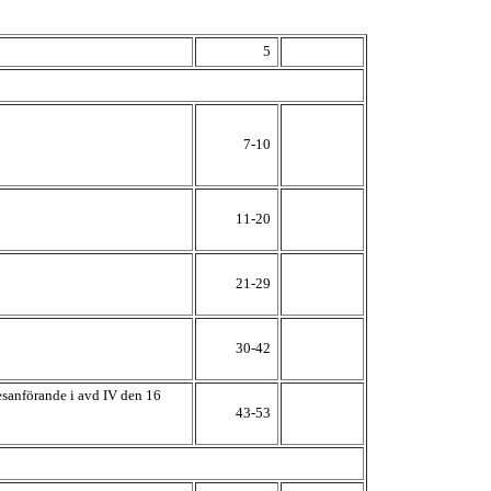
5
7-10
11-20
21-29
30-42
esanförande i avd IV den 16
43-53