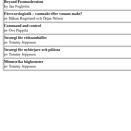
Beyond Postmodernism
by Jan Foghelin
Försvarslogistik – vanmakt eller vanans makt?
av Håkan Rugeland och Örjan Nilson
Command and control
av Ove Pappila
Strategi för risksamhället
av Tommy Jeppsson
Strategi för nybörjare och pålästa
av Tommy Jeppsson
Minnesrika hågkomster
av Tommy Jeppsson