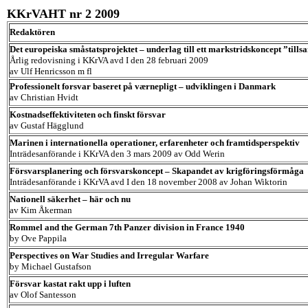
KKrVAHT nr 2 2009
Redaktören
Det europeiska småstatsprojektet – underlag till ett markstridskoncept ”ti
Årlig redovisning i KKrVA avd I den 28 februari 2009
av Ulf Henricsson m fl
Professionelt forsvar baseret på værnepligt – udviklingen i Danmark
av Christian Hvidt
Kostnadseffektiviteten och finskt försvar
av Gustaf Hägglund
Marinen i internationella operationer, erfarenheter och framtidsperspektiv
Inträdesanförande i KKrVA den 3 mars 2009 av Odd Werin
Försvarsplanering och försvarskoncept – Skapandet av krigföringsförmåga
Inträdesanförande i KKrVA avd I den 18 november 2008 av Johan Wiktorin
Nationell säkerhet – här och nu
av Kim Åkerman
Rommel and the German 7th Panzer division in France 1940
by Ove Pappila
Perspectives on War Studies and Irregular Warfare
by Michael Gustafson
Försvar kastat rakt upp i luften
av Olof Santesson