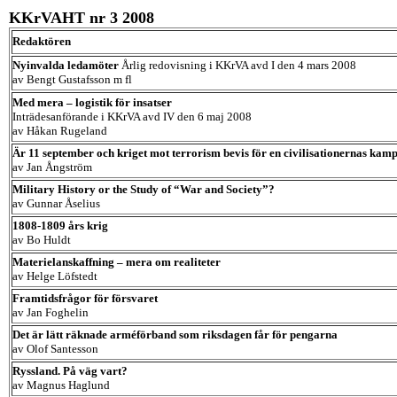
KKrVAHT nr 3 2008
Redaktören
Nyinvalda ledamöter
Årlig redovisning i KKrVA avd I den 4 mars 2008
av Bengt Gustafsson m fl
Med mera – logistik för insatser
Inträdesanförande i KKrVA avd IV den 6 maj 2008
av Håkan Rugeland
Är 11 september och kriget mot terrorism bevis för en civilisationernas kam
av Jan Ångström
Military History or the Study of “War and Society”?
av Gunnar Åselius
1808-1809 års krig
av Bo Huldt
Materielanskaffning – mera om realiteter
av Helge Löfstedt
Framtidsfrågor för försvaret
av Jan Foghelin
Det är lätt räknade arméförband som riksdagen får för pengarna
av Olof Santesson
Ryssland. På väg vart?
av Magnus Haglund