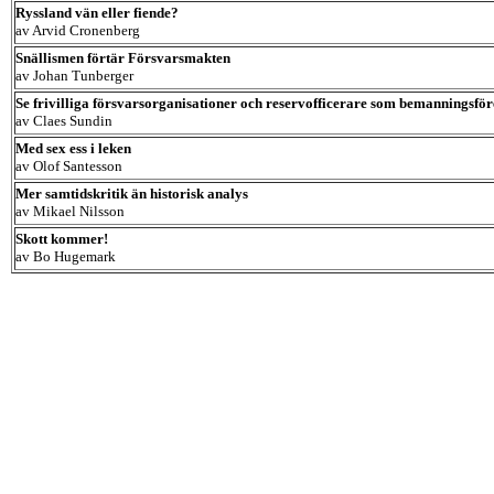
Ryssland vän eller fiende?
av Arvid Cronenberg
Snällismen förtär Försvarsmakten
av Johan Tunberger
Se frivilliga försvarsorganisationer och reservofficerare som bemanningsför
av Claes Sundin
Med sex ess i leken
av Olof Santesson
Mer samtidskritik än historisk analys
av Mikael Nilsson
Skott kommer!
av Bo Hugemark