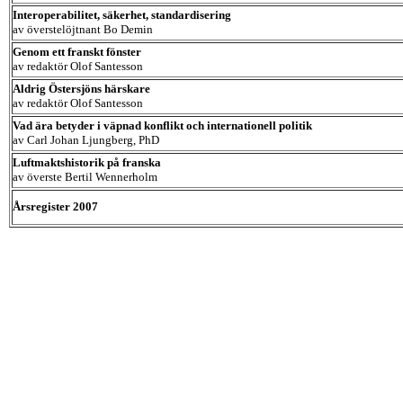
Interoperabilitet, säkerhet, standardisering
av överstelöjtnant Bo Demin
Genom ett franskt fönster
av redaktör Olof Santesson
Aldrig Östersjöns härskare
av redaktör Olof Santesson
Vad ära betyder i väpnad konflikt och internationell politik
av Carl Johan Ljungberg, PhD
Luftmaktshistorik på franska
av överste Bertil Wennerholm
Årsregister 2007