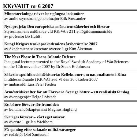
KKrVAHT nr 6 2007
Minnesteckningar över bortgångna ledamöter
av andre styresman, generalmajor Erik Rossander
Nytt projekt: Den europeiska småstatens säkerhet och försvar
Styresmannens anförande vid KKrVA:s 211:e högtidsammanträde
av professor Bo Huldt
Kungl Krigsvetenskapsakademiens årsberättelse 2007
av Akademiens sekreterare överste 1.gr Kim Åkerman
The Next Phase in Trans-Atlantic Defence
Inaugural lecture presented to the Royal Swedish Academy of War Sciences
on the 12th november 2007 by Dr Stuart E. Johnson
Säkerhetspolitik och idéhistoria: Reflektioner om nationalismen i Kina
Inträdesanförande i KKrVA i avd VI den 30 oktober 2007
av ambassdör Lars Peter Fredén
Arméstridskrafter för att Försvara Sverige bättre – ett realistiskt förslag
av överingenjör Helge Löfstedt
Ett bättre försvar för framtiden
av kommendörkapten mst Magnus Haglund
Sveriges försvar – vårt eget ansvar
av överste 1. gr Jan Wickbom
På spaning efter saknade militärstrateger
av redaktör Olof Santesson