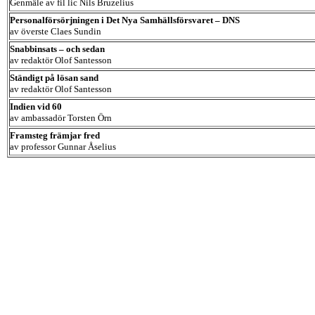
Genmäle av fil lic Nils Bruzelius
Personalförsörjningen i Det Nya Samhällsförsvaret – DNS
av överste Claes Sundin
Snabbinsats – och sedan
av redaktör Olof Santesson
Ständigt på lösan sand
av redaktör Olof Santesson
Indien vid 60
av ambassadör Torsten Örn
Framsteg främjar fred
av professor Gunnar Åselius