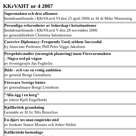
KKrVAHT nr 4 2007
Supermakten och dess allianser
Inträdesanförande i KKrVA avd VI den 25 april 2006 av fil dr Mike Winnerstig
Personliga erfarenheter av ledarskap i krissituationer
Inträdesanförande i KKrVA avd V den 28 november 2006
av generaldirektör Christina Salomonson
Coercive Diplomacy: Frequently Used, seldom Successful
by Associate Professor, PhD Peter Viggo Jakobsen
Perspektivstudier (strategisk planering) inom Försvarsmakten
– Några ord på vägen
av överingenjör Jan Foghelin
Både - och
var en vettig ambition
av general Bengt Gustafsson
Försvara Sverige bättre
av generalmajor Bengt Lönnbom
”Alla ägg i en korg”
av lektor Kjell Engelbrekt
Kjellkritisk granskning
Genmäle av fil lic Nils Bruzelius
En djärv tes utan empiriskt stöd
av forskare Simon Moores och Jerker Widén
Källkritiskt bottenläge