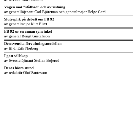
Vägen mot ”stålbad” och avrustning
av generallöjtnant Carl Björeman och generalmajor Helge Gard
Slutreplik på debatt om FB 92
av generalmajor Kurt Blixt
FB 92 ur en annan synvinkel
av general Bengt Gustafsson
Den svenska förvaltningsmodellen
av fil dr Erik Norberg
I gott sällskap
av överstelöjtnant Stellan Bojerud
Deras bästa stund
av redaktör Olof Santesson