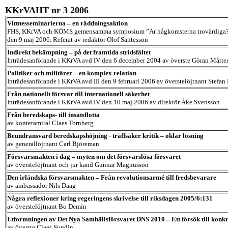
KKrVAHT nr 3 2006
Vittnesseminarierna – en räddningsaktion
FHS, KKrVA och KÖMS gemensamma symposium ”Är hågkomsterna trovärdiga
den 9 maj 2006. Referat av redaktör Olof Santesson
Indirekt bekämpning – på det framtida stridsfältet
Inträdesanförande i KKrVA avd IV den 6 december 2004 av överste Göran Mårte
Politiker och militärer – en komplex relation
Inträdesanförande i KKrVA avd III den 9 februari 2006 av överstelöjtnant Stefan
Från nationellt försvar till internationell säkerhet
Inträdesanförande i KKrVA avd IV den 10 maj 2006 av direktör Åke Svensson
Från beredskaps- till insatsflotta
av konteramiral Claes Tornberg
Beundransvärd beredskapshöjning - träffsäker kritik – oklar lösning
av generallöjtnant Carl Björeman
Försvarsmakten i dag – myten om det försvarslösa försvaret
av överstelöjtnant och jur kand Gunnar Magnusson
Den irländska försvarsmakten – Från revolutionsarmé till fredsbevarare
av ambassadör Nils Daag
Några reflexioner kring regeringens skrivelse till riksdagen 2005/6:131
av överstelöjtnant Bo Demin
Utformningen av Det Nya Samhällsförsvaret DNS 2010 – Ett försök till konkr
av överste Claes Sundin