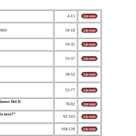
4-15
2005
16-18
19-32
33-37
38-52
53-77
luster Del II
78-92
is next?”
92-103
104-128