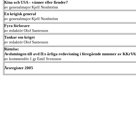
Kina och USA – vänner eller fiender?
av generalmajor Kjell Nordström
En krigisk general
av generalmajor Kjell Nordström
Fyra förlorare
av redaktör Olof Santesson
Tankar om kriget
av redaktör Olof Santesson
Rättelse:
Avslutningen till avd II:s årliga redovisning i föregående nummer av KKrV
av kommendör 1.gr Emil Svensson
Årsregister 2005