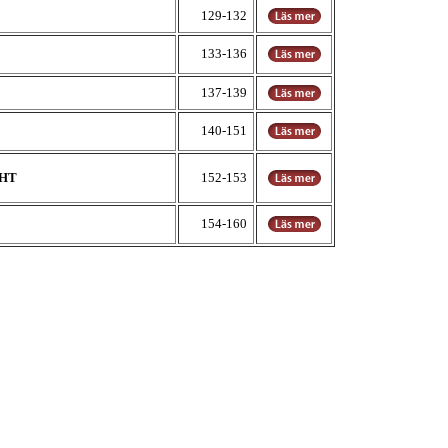
129-132
133-136
137-139
140-151
AHT
152-153
154-160