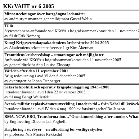
KKrVAHT nr 6 2005
Minnesteckningar över bortgångna ledamöter
av andre styresmannen generallöjtnant Gustaf Welin
Tillit
Styresmannens anförande vid KKrVA:s högtidssammankomst den 11 november 
av fil dr Erik Norberg
Kungl Krigsvetenskapsakademiens årsberättelse 2004-2005
av Akademiens sekreterare överste 1.gr Kim Åkerman
Framtidens krisberedskap – utmaningar och möjligheter
Anförande vid KKrVA:s högtidssammankomst den 11 november 2005
av generaldirektör Ann-Louise Eksborg
Världen efter den 11 september 2001
Årlig redovisning i avd VI den 6 december 2005
av överingenjör Johan Tunberger
Säkerhetspolitik och operativ krigsplanläggning 1945–1980
Inträdesanförande i avd I den 22 november 2005
av fil mag Bengt Wallerfelt
Svensk militär explosivämnesutveckling i modern tid – från Nobel till kvävek
Inträdesanförande i avd IV den 4 maj 1999 av forskningschef Bo Janzon
RMA, NCW, EBO, Transformation…“One damned thing after another. What 
by Engineering Director Jan Foghelin
Krigføring i storbyer – en utfordring for vestlige styrker
av professor Nils Marius Rekkedal