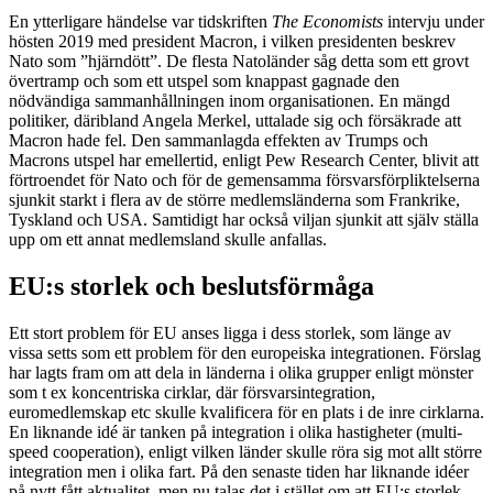
En ytterligare händelse var tidskriften
The Economists
intervju under
hösten 2019 med president Macron, i vilken presidenten beskrev
Nato som ”hjärndött”. De flesta Natoländer såg detta som ett grovt
övertramp och som ett utspel som knappast gagnade den
nödvändiga sammanhållningen inom organisationen. En mängd
politiker, däribland Angela Merkel, uttalade sig och försäkrade att
Macron hade fel. Den sammanlagda effekten av Trumps och
Macrons utspel har emellertid, enligt Pew Research Center, blivit att
förtroendet för Nato och för de gemensamma försvarsförpliktelserna
sjunkit starkt i flera av de större medlemsländerna som Frankrike,
Tyskland och USA. Samtidigt har också viljan sjunkit att själv ställa
upp om ett annat medlemsland skulle anfallas.
EU:s storlek och beslutsförmåga
Ett stort problem för EU anses ligga i dess storlek, som länge av
vissa setts som ett problem för den europeiska integrationen. Förslag
har lagts fram om att dela in länderna i olika grupper enligt mönster
som t ex koncentriska cirklar, där försvarsintegration,
euromedlemskap etc skulle kvalificera för en plats i de inre cirklarna.
En liknande idé är tanken på integration i olika hastigheter (multi-
speed cooperation), enligt vilken länder skulle röra sig mot allt större
integration men i olika fart. På den senaste tiden har liknande idéer
på nytt fått aktualitet, men nu talas det i stället om att EU:s storlek