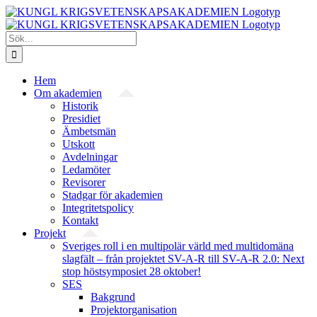
Fortsätt
till
innehållet
Sök
efter:
Hem
Om akademien
Historik
Presidiet
Ämbetsmän
Utskott
Avdelningar
Ledamöter
Revisorer
Stadgar för akademien
Integritetspolicy
Kontakt
Projekt
Sveriges roll i en multipolär värld med multidomäna
slagfält – från projektet SV-A-R till SV-A-R 2.0: Next
stop höstsymposiet 28 oktober!
SES
Bakgrund
Projekt­organisation