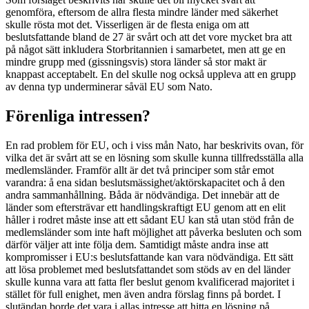
genomföra, eftersom de allra flesta mindre länder med säkerhet
skulle rösta mot det. Visserligen är de flesta eniga om att
beslutsfattande bland de 27 är svårt och att det vore mycket bra att
på något sätt inkludera Storbritannien i samarbetet, men att ge en
mindre grupp med (gissningsvis) stora länder så stor makt är
knappast acceptabelt. En del skulle nog också uppleva att en grupp
av denna typ underminerar såväl EU som Nato.
Förenliga intressen?
En rad problem för EU, och i viss mån Nato, har beskrivits ovan, för
vilka det är svårt att se en lösning som skulle kunna tillfredsställa alla
medlemsländer. Framför allt är det två principer som står emot
varandra: å ena sidan beslutsmässighet/aktörskapacitet och å den
andra sammanhållning. Båda är nödvändiga. Det innebär att de
länder som eftersträvar ett handlingskraftigt EU genom att en elit
håller i rodret måste inse att ett sådant EU kan stå utan stöd från de
medlemsländer som inte haft möjlighet att påverka besluten och som
därför väljer att inte följa dem. Samtidigt måste andra inse att
kompromisser i EU:s beslutsfattande kan vara nödvändiga. Ett sätt
att lösa problemet med beslutsfattandet som stöds av en del länder
skulle kunna vara att fatta fler beslut genom kvalificerad majoritet i
stället för full enighet, men även andra förslag finns på bordet. I
slutändan borde det vara i allas intresse att hitta en lösning på