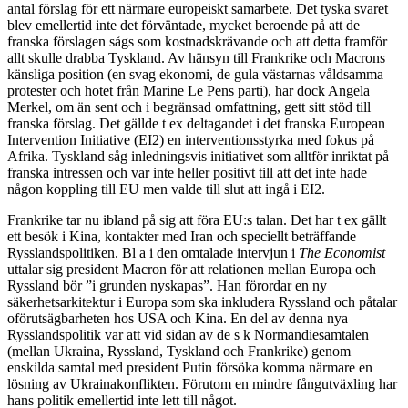
antal förslag för ett närmare europeiskt samarbete. Det tyska svaret
blev emellertid inte det förväntade, mycket beroende på att de
franska förslagen sågs som kostnadskrävande och att detta framför
allt skulle drabba Tyskland. Av hänsyn till Frankrike och Macrons
känsliga position (en svag ekonomi, de gula västarnas våldsamma
protester och hotet från Marine Le Pens parti), har dock Angela
Merkel, om än sent och i begränsad omfattning, gett sitt stöd till
franska förslag. Det gällde t ex deltagandet i det franska European
Intervention Initiative (EI2) en interventionsstyrka med fokus på
Afrika. Tyskland såg inledningsvis initiativet som alltför inriktat på
franska intressen och var inte heller positivt till att det inte hade
någon koppling till EU men valde till slut att ingå i EI2.
Frankrike tar nu ibland på sig att föra EU:s talan. Det har t ex gällt
ett besök i Kina, kontakter med Iran och speciellt beträffande
Rysslandspolitiken. Bl a i den omtalade intervjun i
The Economist
uttalar sig president Macron för att relationen mellan Europa och
Ryssland bör ”i grunden nyskapas”. Han förordar en ny
säkerhetsarkitektur i Europa som ska inkludera Ryssland och påtalar
oförutsägbarheten hos USA och Kina. En del av denna nya
Rysslandspolitik var att vid sidan av de s k Normandiesamtalen
(mellan Ukraina, Ryssland, Tyskland och Frankrike) genom
enskilda samtal med president Putin försöka komma närmare en
lösning av Ukrainakonflikten. Förutom en mindre fångutväxling har
hans politik emellertid inte lett till något.