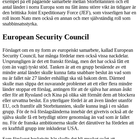
exempel på ett pågående samarbete mellan Storbritannien och ett
antal länder i norra Europa som nu fått ännu större vikt än tidigare är
den brittiska Joint Expeditionary Force (JEF), som visserligen har en
roll inom Nato men också en annan och mer självständig roll som
snabbinsatsstyrka.
European Security Council
Förslaget om en ny form av europeiskt samarbete, kallad European
Security Council, har många fördelar men också vissa nackdelar.
Ursprungligen är det ett franskt förslag, men det har också fått ett
(om än vagt) tyskt stöd. Tanken är att en grupp bestående av ett
mindre antal länder skulle kunna fatta snabbare beslut än vad som
nu är fallet när 27 länder enhälligt ska stå bakom dem. Därmed
skulle man slippa det nuvarande problemet att ett eller flera mindre
länder stoppar ett förslag, antingen för att de själva har annan åsikt
eller för att Ryssland och Kina på olika sätt förmått dem att blockera
eller urvattna beslut. En ytterligare fördel är att även länder utanför
EU, och framför allt Storbritannien, skulle kunna ingå i en sådan
grupp. För de två förslagsländerna innebär det givetvis också att de
själva skulle få ett betydligt större genomslag än vad som är fallet
nu. För de franska ambitionerna skulle det därutöver ha fördelen att
en kraftfull grupp inte inkluderar USA.
Som förslaget beskrivits här skulle det bli mycket svårt att