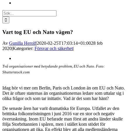
Sök
efter:
Vart tog EU och Nato vägen?
Av
Gunilla Herolf
|
2020-02-25T17:03:14+01:00
28 feb
2020
|
Kategorier:
Försvar och säkerhet
|
Visa
större
Två organisationer med betydande problem, EU och Nato. Foto:
bild
Shutterstock.com
Idag hör vi mer om Berlin, Paris och London än om EU och Nato.
Det är oftare staternas än organisationernas ledare som uttalar sig i
olika frågor och som tar initiativ. Vad är det som har hänt?
De senaste åren har varit dramatiska för Europa. Utfallet av den
brittiska folkomröstningen i juni 2016 var en stor och negativ
överraskning. Inom EU befarade man först att andra länder skulle
följa Storbritannien i spåren, men i stället kom stödet för
organisationen att öka. En effekt blev att alla medlemsländerna