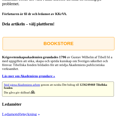
problemet.
Författaren är fil dr och ledamot av KKrVA.
Dela artikeln – välj plattform!
Facebook
X
Reddit
LinkedIn
WhatsApp
Tumblr
Pinterest
Vk
E-
post
BOOKSTORE
Krigsvetenskap­sakademien grundades 1796
av Gustav Wilhelm af Tibell bl a
med uppgiften att söka, skapa och sprida kunskap om Sveriges säkerhet och
försvar. Tibellska fonden bildades för att stödja Akademiens publicistiska
verksamhet.
Läs mer om Akademiens grundare »
Stöd gärna Akademiens arbete
genom att swisha Ditt bidrag till
1236249460 Tibellska
fonden
.
🙏
Din gåva gör skillnad
Ledamöter
Ledamotsförteckning »