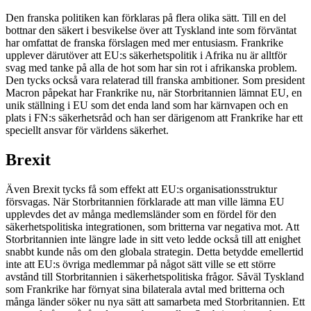
Den franska politiken kan förklaras på flera olika sätt. Till en del
bottnar den säkert i besvikelse över att Tyskland inte som förväntat
har omfattat de franska förslagen med mer entusiasm. Frankrike
upplever därutöver att EU:s säkerhetspolitik i Afrika nu är alltför
svag med tanke på alla de hot som har sin rot i afrikanska problem.
Den tycks också vara relaterad till franska ambitioner. Som president
Macron påpekat har Frankrike nu, när Storbritannien lämnat EU, en
unik ställning i EU som det enda land som har kärnvapen och en
plats i FN:s säkerhetsråd och han ser därigenom att Frankrike har ett
speciellt ansvar för världens säkerhet.
Brexit
Även Brexit tycks få som effekt att EU:s organisationsstruktur
försvagas. När Storbritannien förklarade att man ville lämna EU
upplevdes det av många medlemsländer som en fördel för den
säkerhetspolitiska integrationen, som britterna var negativa mot. Att
Storbritannien inte längre lade in sitt veto ledde också till att enighet
snabbt kunde nås om den globala strategin. Detta betydde emellertid
inte att EU:s övriga medlemmar på något sätt ville se ett större
avstånd till Storbritannien i säkerhetspolitiska frågor. Såväl Tyskland
som Frankrike har förnyat sina bilaterala avtal med britterna och
många länder söker nu nya sätt att samarbeta med Storbritannien. Ett