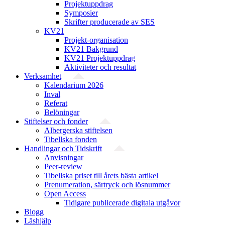
Projektuppdrag
Symposier
Skrifter producerade av SES
KV21
Projekt-organisation
KV21 Bakgrund
KV21 Projektuppdrag
Aktiviteter och resultat
Verksamhet
Kalendarium 2026
Inval
Referat
Belöningar
Stiftelser och fonder
Albergerska stiftelsen
Tibellska fonden
Handlingar och Tidskrift
Anvisningar
Peer-review
Tibellska priset till årets bästa artikel
Prenumeration, särtryck och lösnummer
Open Access
Tidigare publicerade digitala utgåvor
Blogg
Läshjälp