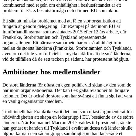
kombinerad med regeln om enhällighet i beslutsfattandet är ett
problem för EU:s beslutsförmåga och därmed EU som aktör.
Ett sätt att minska problemet med att få en stor organisation att
fungera är genom delegering. Ett exempel på det inom EU är
Iranförhandlingarna, som avslutades 2015 efter 12 års arbete, där
Frankrike, Storbritannien och Tyskland representerade
organisationen. Ett närmare samarbete har också alltid ägt rum
mellan de största länderna (Frankrike, Storbritannien och Tyskland),
även om det inte varit officiellt – mycket därför att de små länderna,
vid de tillfällen då de sett tecken på sådant, har protesterat högljutt.
Ambitioner hos medlemsländer
De stora länderna för oftast en egen politik vid sidan av den som de
har inom organisationerna. Det kan t ex gälla relationer till tidigare
kolonier. Det är också de stora som har svårast att finna sig i att vara
en vanlig organisationsmedlem.
Traditionellt har Frankrike varit det land som oftast argumenterat för
nödvändigheten att skapa en ledargrupp i EU, bestående av de större
länderna. När Emmanuel Macron 2017 valdes till president sträckte
han genast ut handen till Tyskland i avsikt att dessa två länder skulle
utgöra kärnan i en sådan grupp, samtidigt som han lanserade ett