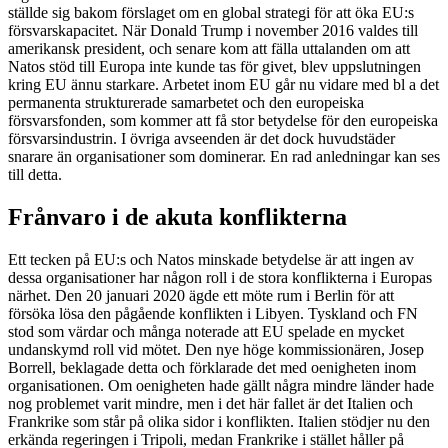
ställde sig bakom förslaget om en global strategi för att öka EU:s
försvarskapacitet. När Donald Trump i november 2016 valdes till
amerikansk president, och senare kom att fälla uttalanden om att
Natos stöd till Europa inte kunde tas för givet, blev uppslutningen
kring EU ännu starkare. Arbetet inom EU går nu vidare med bl a det
permanenta strukturerade samarbetet och den europeiska
försvarsfonden, som kommer att få stor betydelse för den europeiska
försvarsindustrin. I övriga avseenden är det dock huvudstäder
snarare än organisationer som dominerar. En rad anledningar kan ses
till detta.
Frånvaro i de akuta konflikterna
Ett tecken på EU:s och Natos minskade betydelse är att ingen av
dessa organisationer har någon roll i de stora konflikterna i Europas
närhet. Den 20 januari 2020 ägde ett möte rum i Berlin för att
försöka lösa den pågående konflikten i Libyen. Tyskland och FN
stod som värdar och många noterade att EU spelade en mycket
undanskymd roll vid mötet. Den nye höge kommissionären, Josep
Borrell, beklagade detta och förklarade det med oenigheten inom
organisationen. Om oenigheten hade gällt några mindre länder hade
nog problemet varit mindre, men i det här fallet är det Italien och
Frankrike som står på olika sidor i konflikten. Italien stödjer nu den
erkända regeringen i Tripoli, medan Frankrike i stället håller på