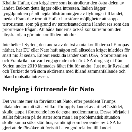
Khalifa Haftar, den krigsherre som kontrollerar den östra delen av
landet. Bakom detta ligger olika intressen. Italien lägger
tyngdpunkten på att hejda tillströmningen av flyktingar till landet,
medan Frankrike tror att Haftar har större möjligheter att stoppa
terrorismen, som på grund av terroristattackerna i landet ses som den
prioriterade frågan. Att båda länderna också konkurrerar om den
libyska oljan gör inte konflikten mindre.
Inte heller i Syrien, den andra av de två akuta konflikterna i Europas
närhet, har EU eller Nato haft någon roll alltsedan kriget inleddes för
snart nio år sedan. Enbart enskilda länder som USA, Storbritannien
och Frankrike har varit engagerade och när USA drog sig ut från
Syrien under 2019 lämnades fältet fritt för andra. Just nu är Ryssland
och Turkiet de två stora aktörerna med ibland sammanfallande och
ibland motsatta intressen.
Nedgång i förtroende för Nato
Det var inte mer än förväntat att Nato, efter president Trumps
uttalanden om att sätta villkor för uppfyllandet av artikel 5-stödet,
skulle tappa i förtroende hos de egna medlemmarna. Dessa började i
stället fokusera på de stater som man i en problematisk situation
skulle kunna söka stöd hos, samtidigt som beroendet av USA har
gjort att de försöker att fortsatt ha en god relation till landet.