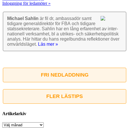
Inloggning för ledamöter »
Michael Sahlin
är fil dr, ambassadör samt
tidigare general­direktör för FBA och tidigare
stats­sekre­terare. Sahlin har en lång erfarenhet av inter­
nationell verk­samhet, bl a utrikes- och säkerhets­politisk
analys. Här hittar du hans regel­bundna reflek­tioner över
omvärlds­läget.
Läs mer »
FRI NEDLADDNING
FLER LÄSTIPS
Artikelarkiv
Artikelarkiv