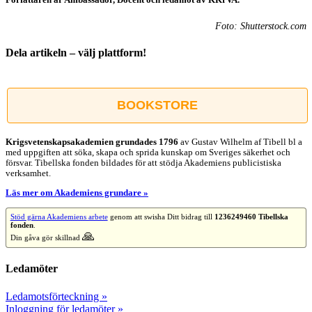
Foto: Shutterstock.com
Dela artikeln – välj plattform!
Facebook
X
Reddit
LinkedIn
WhatsApp
Tumblr
Pinterest
Vk
E-
post
BOOKSTORE
Krigsvetenskap­sakademien grundades 1796
av Gustav Wilhelm af Tibell bl a
med uppgiften att söka, skapa och sprida kunskap om Sveriges säkerhet och
försvar. Tibellska fonden bildades för att stödja Akademiens publicistiska
verksamhet.
Läs mer om Akademiens grundare »
Stöd gärna Akademiens arbete
genom att swisha Ditt bidrag till
1236249460 Tibellska
fonden
.
🙏
Din gåva gör skillnad
Ledamöter
Ledamotsförteckning »
Inloggning för ledamöter »