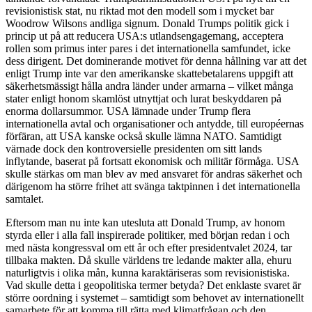
revisionistisk stat, nu riktad mot den modell som i mycket bar
Woodrow Wilsons andliga signum. Donald Trumps politik gick i
princip ut på att reducera USA:s utlandsengagemang, acceptera
rollen som primus inter pares i det internationella samfundet, icke
dess dirigent. Det dominerande motivet för denna hållning var att det
enligt Trump inte var den amerikanske skattebetalarens uppgift att
säkerhetsmässigt hålla andra länder under armarna – vilket många
stater enligt honom skamlöst utnyttjat och lurat beskyddaren på
enorma dollarsummor. USA lämnade under Trump flera
internationella avtal och organisationer och antydde, till européernas
förfäran, att USA kanske också skulle lämna NATO. Samtidigt
värnade dock den kontroversielle presidenten om sitt lands
inflytande, baserat på fortsatt ekonomisk och militär förmåga. USA
skulle stärkas om man blev av med ansvaret för andras säkerhet och
därigenom ha större frihet att svänga taktpinnen i det internationella
samtalet.
Eftersom man nu inte kan utesluta att Donald Trump, av honom
styrda eller i alla fall inspirerade politiker, med början redan i och
med nästa kongressval om ett år och efter presidentvalet 2024, tar
tillbaka makten. Då skulle världens tre ledande makter alla, ehuru
naturligtvis i olika mån, kunna karaktäriseras som revisionistiska.
Vad skulle detta i geopolitiska termer betyda? Det enklaste svaret är
större oordning i systemet – samtidigt som behovet av internationellt
samarbete för att komma till rätta med klimatfrågan och den