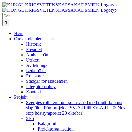
Fortsätt
till
innehållet
Sök
efter:
Hem
Om akademien
Historik
Presidiet
Ämbetsmän
Utskott
Avdelningar
Ledamöter
Revisorer
Stadgar för akademien
Integritetspolicy
Kontakt
Projekt
Sveriges roll i en multipolär värld med multidomäna
slagfält – från projektet SV-A-R till SV-A-R 2.0: Next
stop höstsymposiet 28 oktober!
SES
Bakgrund
Projekt­organisation