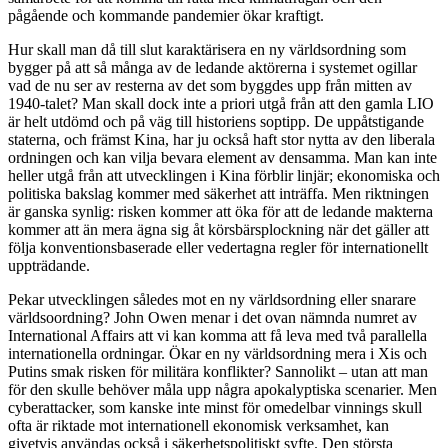
pågående och kommande pandemier ökar kraftigt.
Hur skall man då till slut karaktärisera en ny världsordning som
bygger på att så många av de ledande aktörerna i systemet ogillar
vad de nu ser av resterna av det som byggdes upp från mitten av
1940-talet? Man skall dock inte a priori utgå från att den gamla LIO
är helt utdömd och på väg till historiens soptipp. De uppåtstigande
staterna, och främst Kina, har ju också haft stor nytta av den liberala
ordningen och kan vilja bevara element av densamma. Man kan inte
heller utgå från att utvecklingen i Kina förblir linjär; ekonomiska och
politiska bakslag kommer med säkerhet att inträffa. Men riktningen
är ganska synlig: risken kommer att öka för att de ledande makterna
kommer att än mera ägna sig åt körsbärsplockning när det gäller att
följa konventionsbaserade eller vedertagna regler för internationellt
uppträdande.
Pekar utvecklingen således mot en ny världsordning eller snarare
världsoordning? John Owen menar i det ovan nämnda numret av
International Affairs att vi kan komma att få leva med två parallella
internationella ordningar. Ökar en ny världsordning mera i Xis och
Putins smak risken för militära konflikter? Sannolikt – utan att man
för den skulle behöver måla upp några apokalyptiska scenarier. Men
cyberattacker, som kanske inte minst för omedelbar vinnings skull
ofta är riktade mot internationell ekonomisk verksamhet, kan
givetvis användas också i säkerhetspolitiskt syfte. Den största