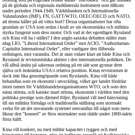
på de globala och regionala multilaterala instrument som tillkom
under perioden 1944-1949, Världsbanken och Internationella
Valutafonden (IMF), FN, GATT/WTO, OEEC/OECD och NATO,
att denna håller på att vittra bort? Dessa organisationer har ofta
grundats av USA som sedan i kraft av sin ekonomiska och militära
styrka fungerat som dess motor. Och vad är det egentligen Ryssland
och Kina vill ha i stället? I den anglo-saxiska debatten ställer man
idag LIO, ”Liberal International Order” mot ACIO, ”Authoritarian-
Capitalist International Order”, eller vanligare den illiberala
ordningen, mot varandra. Det är utan vidare klart att både Kina och
Ryssland är revisionistiska aktörer i den internationella politiken. De
vill alltså ändra på sakernas ordning på ett sätt som gynnar dem
själva och inskränka USA:s relativa position. Kinas revisionism är
dock inte lika genomgripande som Rysslands. Kina vill både
behandlas som en ekonomi i utveckling, vilket ger landet fördelar
inom ramen för Världshandelsorganisationen WTO, och som den
nästa största, och kanske snart största, ekonomin i världen med den
politiska prestige som därmed följer. Ryssland vill med hänvisning
till sin militära förmåga och traditionella ställning som stormakt
verka för att det nuvarande systemet omvandlas till något som mera
liknar den ”konsert” av flera stormakter som rådde under 1800-talets
förra hälft.
Kina vill konkret, nu med militär kapacitet i ryggen och med
hänvisning till historien, göra än tydligare anspråk på Sydkinesiska