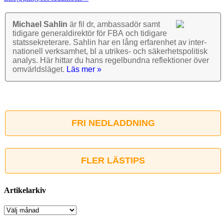
Michael Sahlin
är fil dr, ambassadör samt
tidigare general­direktör för FBA och tidigare
stats­sekre­terare. Sahlin har en lång erfarenhet av inter­
nationell verk­samhet, bl a utrikes- och säkerhets­politisk
analys. Här hittar du hans regel­bundna reflek­tioner över
omvärlds­läget.
Läs mer »
FRI NEDLADDNING
FLER LÄSTIPS
Artikelarkiv
Artikelarkiv