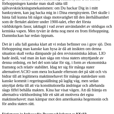
förhoppningen kanske man skall sätta till
självavskräckningsmekanismen: om Du hackar Dig in i mitt
banksystem, kan jag hacka mig in i Dina energisystem. Det skulle i
bästa fall kunna bli något slags motsvarighet till den återhållsamhet
som de flertalet aktörer under 1900-talet, efter det första
världskrigets fasor, iakttagit i vad avser användandet av stridsgas och
kemiska vapen. Men tyvärr är detta nog mest en from förhoppning.
Dammluckan har redan öppnats.
Det är i alla fall ganska klart att vi redan befinner oss i grov sjö. Den
förhoppning man kanske kan hysa är då att insikten om denna
situation skall verka dämpande på den revisionistiska ådran. LIO
hade ändå, vad man än kan säga om vissa staters utnyttjande av
denna ordning, en hel del som talar för sig, i form av ekonomiska
framsteg och relativ stabilitet. Idag ter sig för många stater
alternativet ACIO som mera lockande eftersom det på sätt och vis
bidrar till att legitimera maktinnehavet för många statsledare som
kanske kommit i regeringsställning på laglig väg, men sedan
utnyttjat detta till att via konstitutionella ändringar och allehanda
slags fiffel behålla makten. Kina har visat vägen. Att då främja en
alternativa världsordning blir ett sätt att motivera det egna
maktinnehavet: man kämpar mot den amerikanska hegemonin och
för andra staters rätt.
Författaren är Ambassadör, Docent och ledamot av KKrVA.