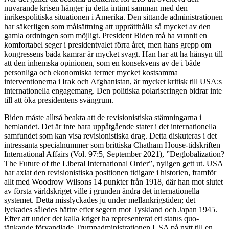
nuvarande krisen hänger ju detta intimt samman med den
inrikespolitiska situationen i Amerika. Den sittande administrationen
har säkerligen som målsättning att upprätthålla så mycket av den
gamla ordningen som möjligt. President Biden må ha vunnit en
komfortabel seger i presidentvalet förra året, men hans grepp om
kongressens båda kamrar är mycket svagt. Han har att ha hänsyn till
att den inhemska opinionen, som en konsekvens av de i både
personliga och ekonomiska termer mycket kostsamma
interventionerna i Irak och Afghanistan, är mycket kritisk till USA:s
internationella engagemang. Den politiska polariseringen bidrar inte
till att öka presidentens svängrum.
Biden måste alltså beakta att de revisionistiska stämningarna i
hemlandet. Det är inte bara uppåtgående stater i det internationella
samfundet som kan visa revisionistiska drag. Detta diskuteras i det
intressanta specialnummer som brittiska Chatham House-tidskriften
International Affairs (Vol. 97:5, September 2021), ”Deglobalization?
The Future of the Liberal International Order”, nyligen gett ut. USA
har axlat den revisionistiska positionen tidigare i historien, framför
allt med Woodrow Wilsons 14 punkter från 1918, där han mot slutet
av första världskriget ville i grunden ändra det internationella
systemet. Detta misslyckades ju under mellankrigstiden; det
lyckades således bättre efter segern mot Tyskland och Japan 1945.
Efter att under det kalla kriget ha representerat ett status quo-
tänkande förvandlade Trumpadministrationen USA på nytt till en