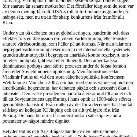
kortvarig. Ett unipolärt internationellt system skapar oundvikligen
förr snarare än senare motkrafter. Det förefaller idag som de som var
av denna mening fått rätt. USA:s roll är fortfarande avgörande på
många sätt, men nu utsatt för skarp konkurrens från framför allt
Kina.
Under ytan på debatten om avglobaliseringen, pandemin och dess
effekter förs en diskussion om vilken världsordning, eller kanske
snarare världsoordning, som håller på att formas. När man talar om
begreppet världsordning avser man ju det internationella systemets
grundstruktur uttryckt i begreppen anarkiskt kontra regelstyrt, uni-,
bi- eller multipolärt, liberalt eller illiberalt. Den amerikanska
dominansen godtogs utan större protester under de första femton
åren efter Sovjetunionens upplösning. Men åtminstone sedan
Vladimir Putins tal vid den stora säkerhetspolitiska konferensen
Wehrkunde i München 2007, där han med emfas vände sig mot den
amerikanska hegemonin, har debatten pågått och successivt ökat i
intensitet. Den ryske presidenten har ofta återkommit till ämnet och
till att Sovjetunionens upplösning i hans optik är 1900-talets största
geopolitiska katastrof. Från mitten av det förra decenniet har han fått
sällskap av kollegan XI Jinping och en allt tydligare röst från
Peking. De båda herrarna får understundom sällskap av andra
potentater av något mindre dignitet.
Betyder Putins och Xi:s ifrågasättande av den internationella
ordning som på engelska brukar kallas ”rule-based” och går tillbaka