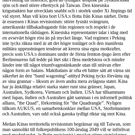
sjön och med större eftertryck på Taiwan. Den kinesiska
krigsmakten har utvecklats snabbt och i storlek under Xi Jinpings tid
vid styret. Man vill köra bort USA:s flotta från Kinas närhet. Detta
är essensen i Kinas revisionism: större fysiskt svängrum,
amerikanskt tillbakadragande från regionen och respekt i de
internationella rådslagen. Kinesiska representanter talar i idag med
en avsevärt högre röst än på mycket länge. Vad regimen i Peking
inte tycks räkna med är att det högre tonläget och den manifesta
militära upprustningen tenderar att kreera sina egna motkrafter,
precis som USA:s dominans under de första femton-tjugo åren efter
Berlinmurens fall ledde på litet sikt i flera medelstora och mindre
länder inte till något triumfvagnstänkande utan till strävan efter
någon form av balans. Maktbalans är ofta ett bättre sätt att värna sin
säkerhet än den ”band wagoning”-attityd Peking tycks förvänta sig
av sina grannar – liksom av även andra mera avlägsna stater. Kina
har ju åtskilliga relativt starka stater runt sina gränser, Japan,
Australien, Sydkorea, Vietnam och Indien. USA har tillsammans
med Japan, Indien och Australien gått samman i en informell politisk
allians, ”the Quad”, förkortning för ”the Quadrangle”. Nyligen
tillkom AUKUS, en samarbetskonklav mellan USA, Storbritannien
och Australien, vars udd också ganska tydligt riktar sig mot Kina.
Medan Kinas territoriella revisionism begränsar sig till Taiwan, som
man sannolikt till folkrepublikens 100-årsdag 2049 vill se införlivat
med moderlandet, är Putin revisionist i mycket större utsträckning.