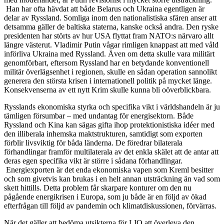
Han har ofta hävdat att både Belarus och Ukraina egentligen är
delar av Ryssland. Somliga inom den nationalistiska sfären anser att
detsamma gäller de baltiska staterna, kanske också andra. Den ryske
presidenten har störts av hur USA flyttat fram NATO:s närvaro allt
längre västerut. Vladimir Putin vågar rimligen knappast att med våld
införliva Ukraina med Ryssland. Även om detta skulle vara militärt
genomförbart, eftersom Ryssland har en betydande konventionell
militär överlägsenhet i regionen, skulle en sådan operation sannolikt
generera den största krisen i internationell politik på mycket länge.
Konsekvenserna av ett nytt Krim skulle kunna bli oöverblickbara.
Rysslands ekonomiska styrka och specifika vikt i världshandeln är ju
tämligen försumbar – med undantag för energisektorn. Både
Ryssland och Kina kan sägas gifta ihop protektionistiska idéer med
den illiberala inhemska maktstrukturen, samtidigt som exporten
förblir livsviktig för båda länderna. De föredrar bilaterala
förhandlingar framför multilaterala av det enkla skälet att de antar att
deras egen specifika vikt är större i sådana förhandlingar.
Energiexporten är det enda ekonomiska vapen som Kreml besitter
och som givetvis kan brukas i en helt annan utsträckning än vad som
skett hittills. Detta problem får skarpare konturer om den nu
pågående energikrisen i Europa, som ju både är en följd av ökad
efterfrågan till följd av pandemin och klimatdiskussionen, förvärras.
När det gäller att bedöma utsikterna för LIO att överleva den