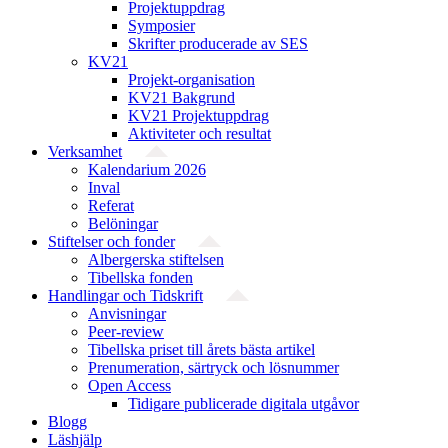
Projektuppdrag
Symposier
Skrifter producerade av SES
KV21
Projekt-organisation
KV21 Bakgrund
KV21 Projektuppdrag
Aktiviteter och resultat
Verksamhet
Kalendarium 2026
Inval
Referat
Belöningar
Stiftelser och fonder
Albergerska stiftelsen
Tibellska fonden
Handlingar och Tidskrift
Anvisningar
Peer-review
Tibellska priset till årets bästa artikel
Prenumeration, särtryck och lösnummer
Open Access
Tidigare publicerade digitala utgåvor
Blogg
Läshjälp