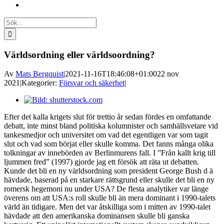
Sök
efter:
Världsordning eller världsoordning?
Av
Mats Bergquist
|
2021-11-16T18:46:08+01:00
22 nov
2021
|
Kategorier:
Försvar och säkerhet
|
Visa
större
Efter det kalla krigets slut för trettio år sedan fördes en omfattande
bild
debatt, inte minst bland politiska kolumnister och samhällsvetare vid
tankesmedjor och universitet om vad det egentligen var som tagit
slut och vad som börjat eller skulle komma. Det fanns många olika
tolkningar av innebörden av Berlinmurens fall. I ”Från kallt krig till
ljummen fred” (1997) gjorde jag ett försök att räta ut debatten.
Kunde det bli en ny världsordning som president George Bush d ä
hävdade, baserad på en starkare rättsgrund eller skulle det bli en ny
romersk hegemoni nu under USA? De flesta analytiker var länge
överens om att USA:s roll skulle bli än mera dominant i 1990-talets
värld än tidigare. Men det var åtskilliga som i mitten av 1990-talet
hävdade att den amerikanska dominansen skulle bli ganska