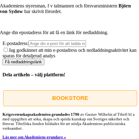
Akademiens styresman, f v talmannen och försvarsministern
Björn
von Sydow
har skrivit förordet.
Ange din epostadress för att få en länk för nedladdning.
E-postadress:
Jag godkänner att min e-postadress och nedladdningsaktivitet kan
sparas för detaljerad analys
Dela artikeln – välj plattform!
Facebook
X
Reddit
LinkedIn
WhatsApp
Tumblr
Pinterest
Vk
E-
post
BOOKSTORE
Krigsvetenskap­sakademien grundades 1796
av Gustav Wilhelm af Tibell bl a
med uppgiften att söka, skapa och sprida kunskap om Sveriges säkerhet och
försvar. Tibellska fonden bildades för att stödja Akademiens publicistiska
verksamhet.
Läs mer om Akademiens grundare »