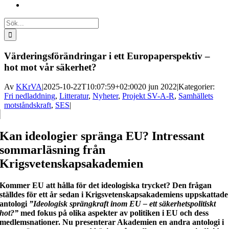
Sök
efter:
Värderingsförändringar i ett Europaperspektiv –
hot mot vår säkerhet?
Av
KKrVA
|
2025-10-22T10:07:59+02:00
20 jun 2022
|
Kategorier:
Fri nedladdning
,
Litteratur
,
Nyheter
,
Projekt SV-A-R
,
Samhällets
motståndskraft
,
SES
|
Kan ideologier spränga EU? Intressant
sommarläsning från
Krigsvetenskapsakademien
Kommer EU att hålla för det ideologiska trycket? Den frågan
ställdes för ett år sedan i Krigsvetenskapsakademiens uppskattade
antologi
”Ideologisk sprängkraft inom EU – ett säkerhetspolitiskt
hot?”
med
fokus på olika aspekter av politiken i EU och dess
medlemsnationer
. Nu presenterar Akademien en andra antologi i