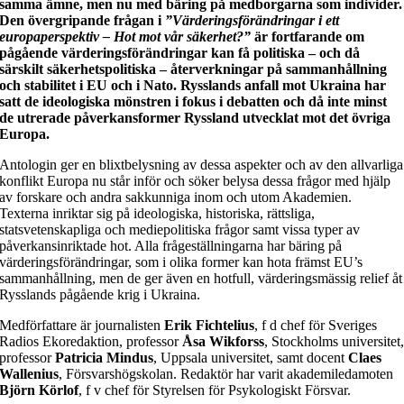
samma ämne, men nu med bäring på medborgarna som individer.
Den övergripande frågan i
”Värderingsförändringar i ett
europaperspektiv – Hot mot vår säkerhet?”
är fortfarande om
pågående värderingsförändringar kan få politiska – och då
särskilt säkerhetspolitiska – återverkningar på sammanhållning
och stabilitet i EU och i Nato. Rysslands anfall mot Ukraina har
satt de ideologiska mönstren i fokus i debatten och då inte minst
de utrerade påverkansformer Ryssland utvecklat mot det övriga
Europa.
Antologin ger en blixtbelysning av dessa aspekter och av den allvarliga
konflikt Europa nu står inför och söker belysa dessa frågor med hjälp
av forskare och andra sakkunniga inom och utom Akademien.
Texterna inriktar sig på ideologiska, historiska, rättsliga,
statsvetenskapliga och mediepolitiska frågor samt vissa typer av
påverkansinriktade hot. Alla frågeställningarna har bäring på
värderingsförändringar, som i olika former kan hota främst EU’s
sammanhållning, men de ger även en hotfull, värderingsmässig relief åt
Rysslands pågående krig i Ukraina.
Medförfattare är journalisten
Erik Fichtelius
, f d chef för Sveriges
Radios Ekoredaktion, professor
Åsa Wikforss
, Stockholms universitet
professor
Patricia Mindus
, Uppsala universitet, samt docent
Claes
Wallenius
, Försvarshögskolan. Redaktör har varit akademiledamoten
Björn Körlof
, f v chef för Styrelsen för Psykologiskt Försvar.