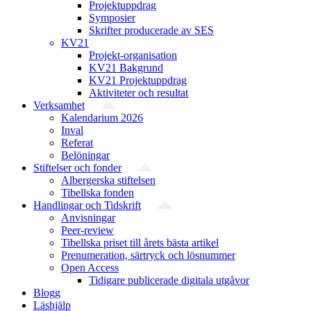
Projektuppdrag
Symposier
Skrifter producerade av SES
KV21
Projekt-organisation
KV21 Bakgrund
KV21 Projektuppdrag
Aktiviteter och resultat
Verksamhet
Kalendarium 2026
Inval
Referat
Belöningar
Stiftelser och fonder
Albergerska stiftelsen
Tibellska fonden
Handlingar och Tidskrift
Anvisningar
Peer-review
Tibellska priset till årets bästa artikel
Prenumeration, särtryck och lösnummer
Open Access
Tidigare publicerade digitala utgåvor
Blogg
Läshjälp