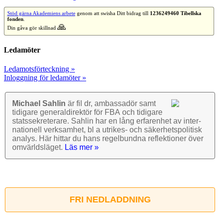
Stöd gärna Akademiens arbete
genom att swisha Ditt bidrag till
1236249460 Tibellska
fonden
.
🙏
Din gåva gör skillnad
Ledamöter
Ledamotsförteckning »
Inloggning för ledamöter »
Michael Sahlin
är fil dr, ambassadör samt
tidigare general­direktör för FBA och tidigare
stats­sekre­terare. Sahlin har en lång erfarenhet av inter­
nationell verk­samhet, bl a utrikes- och säkerhets­politisk
analys. Här hittar du hans regel­bundna reflek­tioner över
omvärlds­läget.
Läs mer »
FRI NEDLADDNING