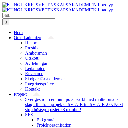
Fortsätt
till
innehållet
Sök
efter:
Hem
Om akademien
Historik
Presidiet
Ämbetsmän
Utskott
Avdelningar
Ledamöter
Revisorer
Stadgar för akademien
Integritetspolicy
Kontakt
Projekt
Sveriges roll i en multipolär värld med multidomäna
slagfält – från projektet SV-A-R till SV-A-R 2.0: Next
stop höstsymposiet 28 oktober!
SES
Bakgrund
Projekt­organisation