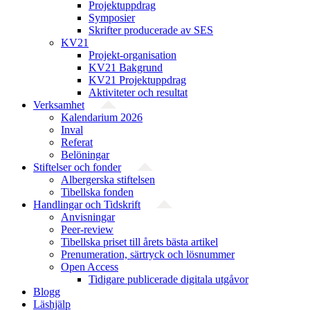
Projektuppdrag
Symposier
Skrifter producerade av SES
KV21
Projekt-organisation
KV21 Bakgrund
KV21 Projektuppdrag
Aktiviteter och resultat
Verksamhet
Kalendarium 2026
Inval
Referat
Belöningar
Stiftelser och fonder
Albergerska stiftelsen
Tibellska fonden
Handlingar och Tidskrift
Anvisningar
Peer-review
Tibellska priset till årets bästa artikel
Prenumeration, särtryck och lösnummer
Open Access
Tidigare publicerade digitala utgåvor
Blogg
Läshjälp