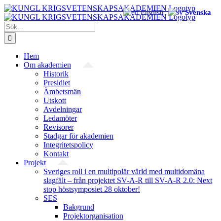
Fortsätt
English
Svenska
till
innehållet
Sök
efter:
Hem
Om akademien
Historik
Presidiet
Ämbetsmän
Utskott
Avdelningar
Ledamöter
Revisorer
Stadgar för akademien
Integritetspolicy
Kontakt
Projekt
Sveriges roll i en multipolär värld med multidomäna
slagfält – från projektet SV-A-R till SV-A-R 2.0: Next
stop höstsymposiet 28 oktober!
SES
Bakgrund
Projekt­organisation