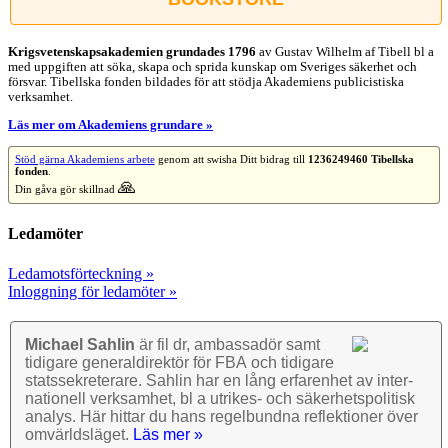
Krigsvetenskap­sakademien grundades 1796
av Gustav Wilhelm af Tibell bl a
med uppgiften att söka, skapa och sprida kunskap om Sveriges säkerhet och
försvar. Tibellska fonden bildades för att stödja Akademiens publicistiska
verksamhet.
Läs mer om Akademiens grundare »
Stöd gärna Akademiens arbete
genom att swisha Ditt bidrag till
1236249460 Tibellska
fonden
.
🙏
Din gåva gör skillnad
Ledamöter
Ledamotsförteckning »
Inloggning för ledamöter »
Michael Sahlin
är fil dr, ambassadör samt
tidigare general­direktör för FBA och tidigare
stats­sekre­terare. Sahlin har en lång erfarenhet av inter­
nationell verk­samhet, bl a utrikes- och säkerhets­politisk
analys. Här hittar du hans regel­bundna reflek­tioner över
omvärlds­läget.
Läs mer »