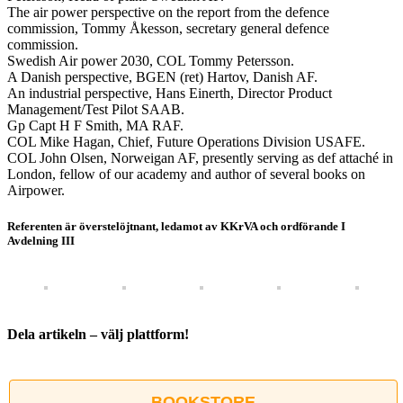
The air power perspective on the report from the defence
commission, Tommy Åkesson, secretary general defence
commission.
Swedish Air power 2030, COL Tommy Petersson.
A Danish perspective, BGEN (ret) Hartov, Danish AF.
An industrial perspective, Hans Einerth, Director Product
Management/Test Pilot SAAB.
Gp Capt H F Smith, MA RAF.
COL Mike Hagan, Chief, Future Operations Division USAFE.
COL John Olsen, Norweigan AF, presently serving as def attaché in
London, fellow of our academy and author of several books on
Airpower.
Referenten är överstelöjtnant, ledamot av KKrVA och ordförande I
Avdelning III
Dela artikeln – välj plattform!
Facebook
X
Reddit
LinkedIn
WhatsApp
Tumblr
Pinterest
Vk
E-
post
BOOKSTORE