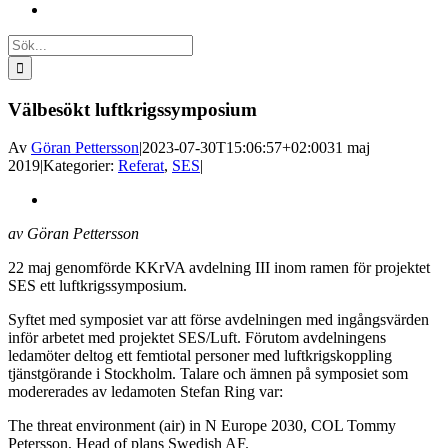
Sök
efter:
Välbesökt luftkrigssymposium
Av
Göran Pettersson
|
2023-07-30T15:06:57+02:00
31 maj
2019
|
Kategorier:
Referat
,
SES
|
Visa
större
av Göran Pettersson
bild
22 maj genomförde KKrVA avdelning III inom ramen för projektet
SES ett luftkrigssymposium.
Syftet med symposiet var att förse avdelningen med ingångsvärden
inför arbetet med projektet SES/Luft. Förutom avdelningens
ledamöter deltog ett femtiotal personer med luftkrigskoppling
tjänstgörande i Stockholm. Talare och ämnen på symposiet som
modererades av ledamoten Stefan Ring var:
The threat environment (air) in N Europe 2030, COL Tommy
Petersson, Head of plans Swedish AF.