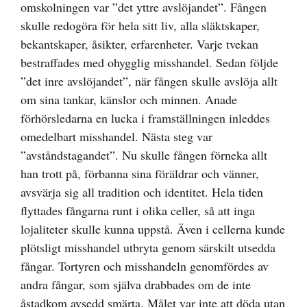
omskolningen var ”det yttre avslöjandet”. Fången
skulle redogöra för hela sitt liv, alla släktskaper,
bekantskaper, åsikter, erfarenheter. Varje tvekan
bestraffades med ohygglig misshandel. Sedan följde
”det inre avslöjandet”, när fången skulle avslöja allt
om sina tankar, känslor och minnen. Anade
förhörsledarna en lucka i framställningen inleddes
omedelbart misshandel. Nästa steg var
”avståndstagandet”. Nu skulle fången förneka allt
han trott på, förbanna sina föräldrar och vänner,
avsvärja sig all tradition och identitet. Hela tiden
flyttades fångarna runt i olika celler, så att inga
lojaliteter skulle kunna uppstå. Även i cellerna kunde
plötsligt misshandel utbryta genom särskilt utsedda
fångar. Tortyren och misshandeln genomfördes av
andra fångar, som själva drabbades om de inte
åstadkom avsedd smärta. Målet var inte att döda utan