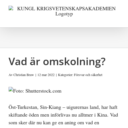
Fortsätt
till
innehållet
Vad är omskolning?
Av
Christian Braw
|
12 mar 2022
|
Kategorier:
Försvar och säkerhet
Visa
större
bild
Öst-Turkestan, Sin-Kiang – uigurernas land, har haft
skiftande öden men införlivas nu alltmer i Kina. Vad
som sker där nu kan ge en aning om vad en