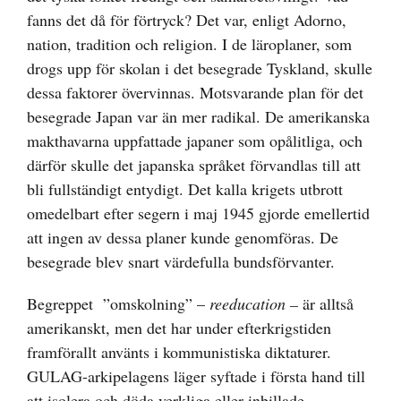
fanns det då för förtryck? Det var, enligt Adorno,
nation, tradition och religion. I de läroplaner, som
drogs upp för skolan i det besegrade Tyskland, skulle
dessa faktorer övervinnas. Motsvarande plan för det
besegrade Japan var än mer radikal. De amerikanska
makthavarna uppfattade japaner som opålitliga, och
därför skulle det japanska språket förvandlas till att
bli fullständigt entydigt. Det kalla krigets utbrott
omedelbart efter segern i maj 1945 gjorde emellertid
att ingen av dessa planer kunde genomföras. De
besegrade blev snart värdefulla bundsförvanter.
Begreppet ”omskolning” –
reeducation –
är alltså
amerikanskt, men det har under efterkrigstiden
framförallt använts i kommunistiska diktaturer.
GULAG-arkipelagens läger syftade i första hand till
att isolera och döda verkliga eller inbillade