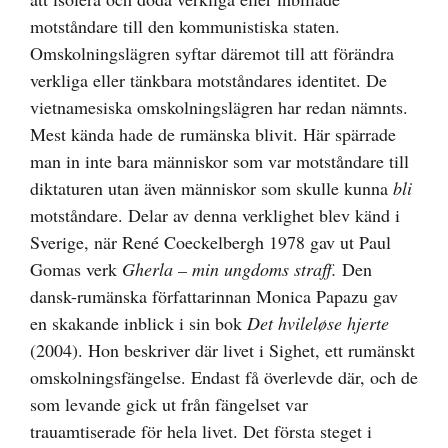
motståndare till den kommunistiska staten.
Omskolningslägren syftar däremot till att förändra
verkliga eller tänkbara motståndares identitet. De
vietnamesiska omskolningslägren har redan nämnts.
Mest kända hade de rumänska blivit. Här spärrade
man in inte bara människor som var motståndare till
diktaturen utan även människor som skulle kunna
bli
motståndare. Delar av denna verklighet blev känd i
Sverige, när René Coeckelbergh 1978 gav ut Paul
Gomas verk
Gherla – min ungdoms straff.
Den
dansk-rumänska författarinnan Monica Papazu gav
en skakande inblick i sin bok
Det hvilel
øse hjerte
(2004). Hon beskriver där livet i Sighet, ett rumänskt
omskolningsfängelse. Endast få överlevde där, och de
som levande gick ut från fängelset var
trauamtiserade för hela livet. Det första steget i