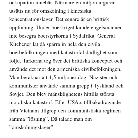
ockupation innebär. Närmare en miljon uigurer
utsätts nu för omskolning i kinesiska
koncentrationsläger. Det senare är en brittisk
uppfinning. Under boerkriget kunde engelsmännen
inte besegra boerstyrkorna i Sydafrika. General
Kitchener lät då spärra in hela den civila
boerbefolkningen med katastrofal dödlighet som
följd. Turkarna tog över det brittiska konceptet och
använde det mot den armeniska civilbefolkningen.
Man beräknar att 1,5 miljoner dog. Nazister och
kommunister använde samma grepp i Tyskland och
Sovjet. Den blev mänsklighetens hittills största
moraliska katastrof. Efter USA:s tillbakadragande
från Vietnam tillgrep den kommunistiska regimen
samma ”lösning”. Då talade man om
”omskolningsläger”.