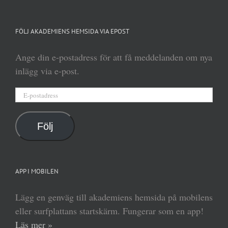
FÖLJ AKADEMIENS HEMSIDA VIA EPOST
Ange din e-postadress för att få meddelanden om nya
inlägg via e-post.
E-
postadress
Följ
APP I MOBILEN
Lägg en genväg till akademiens hemsida på mobilens
eller surfplattans startskärm. Fungerar som en app!
Läs mer »