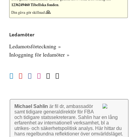
1236249460 Tibellska fonden
.
🙏
Din gåva gör skillnad
Ledamöter
Ledamotsförteckning »
Inloggning för ledamöter »
Michael Sahlin
är fil dr, ambassadör
samt tidigare general­direktör för FBA
och tidigare stats­sekre­terare. Sahlin har en lång
erfarenhet av inter­nationell verk­samhet, bl a
utrikes- och säkerhets­politisk analys. Här hittar du
hans regel­bundna reflek­tioner över omvärlds­läget.