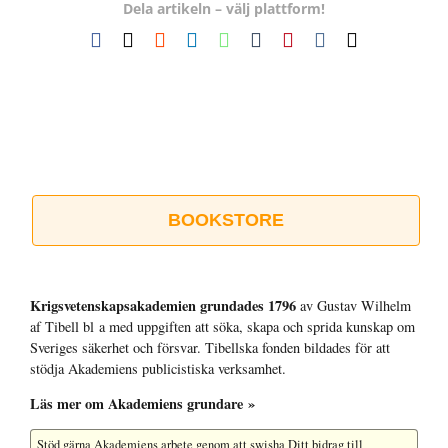
Dela artikeln – välj plattform!
Facebook
X
Reddit
LinkedIn
WhatsApp
Tumblr
Pinterest
Vk
E-
post
BOOKSTORE
Krigsvetenskap­sakademien grundades 1796
av Gustav Wilhelm
af Tibell bl a med uppgiften att söka, skapa och sprida kunskap om
Sveriges säkerhet och försvar. Tibellska fonden bildades för att
stödja Akademiens publicistiska verksamhet.
Läs mer om Akademiens grundare »
Stöd gärna Akademiens arbete
genom att swisha Ditt bidrag till