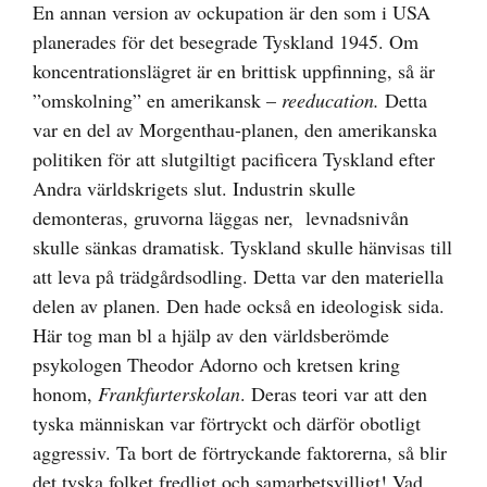
En annan version av ockupation är den som i USA
planerades för det besegrade Tyskland 1945. Om
koncentrationslägret är en brittisk uppfinning, så är
”omskolning” en amerikansk –
reeducation.
Detta
var en del av Morgenthau-planen, den amerikanska
politiken för att slutgiltigt pacificera Tyskland efter
Andra världskrigets slut. Industrin skulle
demonteras, gruvorna läggas ner, levnadsnivån
skulle sänkas dramatisk. Tyskland skulle hänvisas till
att leva på trädgårdsodling. Detta var den materiella
delen av planen. Den hade också en ideologisk sida.
Här tog man bl a hjälp av den världsberömde
psykologen Theodor Adorno och kretsen kring
honom,
Frankfurterskolan
. Deras teori var att den
tyska människan var förtryckt och därför obotligt
aggressiv. Ta bort de förtryckande faktorerna, så blir
det tyska folket fredligt och samarbetsvilligt! Vad