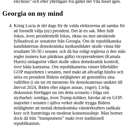
elections” och efter ytterligare två gäller det Vita huset igen.
Georgia on my mind
Kring Lucia är det dags för de valda elektorerna att samlas för
att formellt välja (ny) president. Det är en sak. Men fullt
fokus, även presidentiellt fokus, riktas nu mot utestående
fyllnadsval av senatorer från Georgia. Om de republikanska
kandidaternas demokratiska motkandidater skulle vinna blir
resultatet 50-50 i senater, och då har enligt reglerna (i den mån
regler numera kan påräknas gälla) vicepresidenten (Kamala
Harris) utslagsröst vilket skulle säkra demokratisk kontroll,
över båda kamrarna. Om republikanerna vinner bibehåller
GOP majoriteten i senaten, med makt att allvarligt hindra och
störa en president Bidens möjligheter att genomföra sina
vallöften (i sin tur ett memento för demokraternas utsikter till
återval 2024, Biden eller någon annan, yngre). Livlig
diskussion föreligger nu om detta scenario i fråga om
styrbarhet: somliga, även Trump-kritiker, hävdar att en GOP-
majoritet i senaten i själva verket skulle trygga Bidens
möjligheter att motstå demokratiska vänsterkrafters radikala
krav och framtvinga en moderat konsensuslinje. Man bortser
dock då från ”trumpismens” makt över traditionell
republikanism.