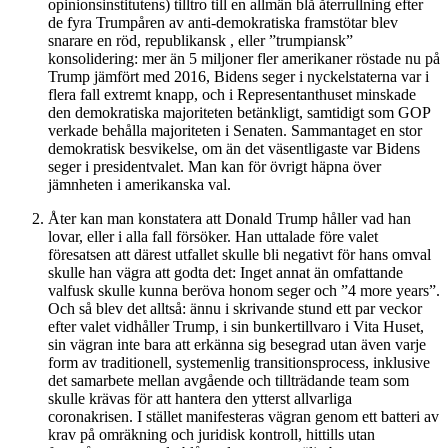
opinionsinstitutens) tilltro till en allmän blå återrullning efter
de fyra Trumpåren av anti-demokratiska framstötar blev
snarare en röd, republikansk , eller ”trumpiansk”
konsolidering: mer än 5 miljoner fler amerikaner röstade nu på
Trump jämfört med 2016, Bidens seger i nyckelstaterna var i
flera fall extremt knapp, och i Representanthuset minskade
den demokratiska majoriteten betänkligt, samtidigt som GOP
verkade behålla majoriteten i Senaten. Sammantaget en stor
demokratisk besvikelse, om än det väsentligaste var Bidens
seger i presidentvalet. Man kan för övrigt häpna över
jämnheten i amerikanska val.
Åter kan man konstatera att Donald Trump håller vad han
lovar, eller i alla fall försöker. Han uttalade före valet
föresatsen att därest utfallet skulle bli negativt för hans omval
skulle han vägra att godta det: Inget annat än omfattande
valfusk skulle kunna beröva honom seger och ”4 more years”.
Och så blev det alltså: ännu i skrivande stund ett par veckor
efter valet vidhåller Trump, i sin bunkertillvaro i Vita Huset,
sin vägran inte bara att erkänna sig besegrad utan även varje
form av traditionell, systemenlig transitionsprocess, inklusive
det samarbete mellan avgående och tillträdande team som
skulle krävas för att hantera den ytterst allvarliga
coronakrisen. I stället manifesteras vägran genom ett batteri av
krav på omräkning och juridisk kontroll, hittills utan