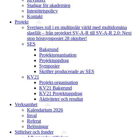
Stadgar för akademien
Integritetspolicy
Kontakt
Projekt
Sveriges roll i en multipolär värld med multidomäna
slagfält – från projektet SV-A-R till SV-A-R 2.0: Next
stop höstsymposiet 28 oktober!
SES
Bakgrund
Projekt­organisation
Projektuppdrag
Symposier
Skrifter producerade av SES
KV21
Projekt-organisation
KV21 Bakgrund
KV21 Projektuppdrag
Aktiviteter och resultat
Verksamhet
Kalendarium 2026
Inval
Referat
Belöningar
Stiftelser och fonder