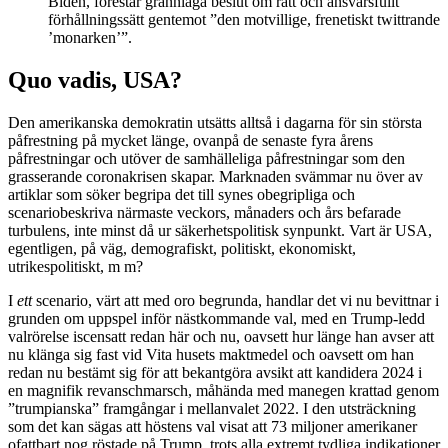
Biden, förestår grannlaga beslut om rätt och ansvarsfullt
förhållningssätt gentemot ”den motvillige, frenetiskt twittrande
’monarken’”.
Quo vadis, USA?
Den amerikanska demokratin utsätts alltså i dagarna för sin största
påfrestning på mycket länge, ovanpå de senaste fyra årens
påfrestningar och utöver de samhälleliga påfrestningar som den
grasserande coronakrisen skapar. Marknaden svämmar nu över av
artiklar som söker begripa det till synes obegripliga och
scenariobeskriva närmaste veckors, månaders och års befarade
turbulens, inte minst då ur säkerhetspolitisk synpunkt. Vart är USA,
egentligen, på väg, demografiskt, politiskt, ekonomiskt,
utrikespolitiskt, m m?
I
ett
scenario, värt att med oro begrunda, handlar det vi nu bevittnar i
grunden om uppspel inför nästkommande val, med en Trump-ledd
valrörelse iscensatt redan här och nu, oavsett hur länge han avser att
nu klänga sig fast vid Vita husets maktmedel och oavsett om han
redan nu bestämt sig för att bekantgöra avsikt att kandidera 2024 i
en magnifik revanschmarsch, måhända med manegen krattad genom
”trumpianska” framgångar i mellanvalet 2022. I den utsträckning
som det kan sägas att höstens val visat att 73 miljoner amerikaner
ofattbart nog röstade på Trump, trots alla extremt tydliga indikationer