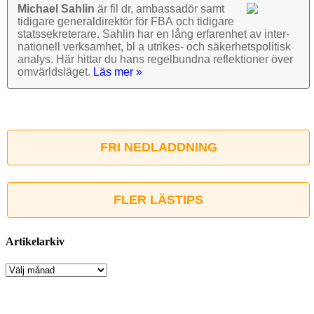
Michael Sahlin
är fil dr, ambassadör samt
tidigare general­direktör för FBA och tidigare
stats­sekre­terare. Sahlin har en lång erfarenhet av inter­
nationell verk­samhet, bl a utrikes- och säkerhets­politisk
analys. Här hittar du hans regel­bundna reflek­tioner över
omvärlds­läget.
Läs mer »
FRI NEDLADDNING
FLER LÄSTIPS
Artikelarkiv
Artikelarkiv