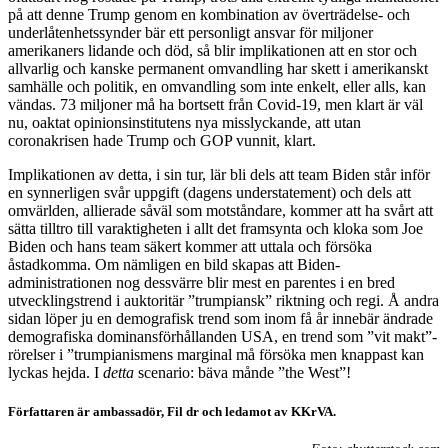
på att denne Trump genom en kombination av överträdelse- och
underlåtenhetssynder bär ett personligt ansvar för miljoner
amerikaners lidande och död, så blir implikationen att en stor och
allvarlig och kanske permanent omvandling har skett i amerikanskt
samhälle och politik, en omvandling som inte enkelt, eller alls, kan
vändas. 73 miljoner må ha bortsett från Covid-19, men klart är väl
nu, oaktat opinionsinstitutens nya misslyckande, att utan
coronakrisen hade Trump och GOP vunnit, klart.
Implikationen av detta, i sin tur, lär bli dels att team Biden står inför
en synnerligen svår uppgift (dagens understatement) och dels att
omvärlden, allierade såväl som motståndare, kommer att ha svårt att
sätta tilltro till varaktigheten i allt det framsynta och kloka som Joe
Biden och hans team säkert kommer att uttala och försöka
åstadkomma. Om nämligen en bild skapas att Biden-
administrationen nog dessvärre blir mest en parentes i en bred
utvecklingstrend i auktoritär ”trumpiansk” riktning och regi. Å andra
sidan löper ju en demografisk trend som inom få år innebär ändrade
demografiska dominansförhållanden USA, en trend som ”vit makt”-
rörelser i ”trumpianismens marginal må försöka men knappast kan
lyckas hejda. I
detta
scenario: bäva månde ”the West”!
Författaren är ambassadör, Fil dr och ledamot av KKrVA.