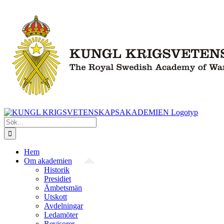
Fortsätt
till
innehållet
Sök
efter:
Hem
Om akademien
Historik
Presidiet
Ämbetsmän
Utskott
Avdelningar
Ledamöter
Revisorer