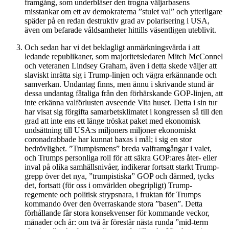
framgång, som underblåser den trogna väljarbasens
misstankar om ett av demokraterna ”stulet val” och ytterligare
späder på en redan destruktiv grad av polarisering i USA,
även om befarade våldsamheter hittills väsentligen uteblivit.
Och sedan har vi det beklagligt anmärkningsvärda i att
ledande republikaner, som majoritetsledaren Mitch McConnel
och veteranen Lindsey Graham, även i detta skede väljer att
slaviskt inrätta sig i Trump-linjen och vägra erkännande och
samverkan. Undantag finns, men ännu i skrivande stund är
dessa undantag fåtaliga från den förhärskande GOP-linjen, att
inte erkänna valförlusten avseende Vita huset. Detta i sin tur
har visat sig förgifta samarbetsklimatet i kongressen så till den
grad att inte ens ett länge tröskat paket med ekonomisk
undsättning till USA:s miljoners miljoner ekonomiskt
coronadrabbade har kunnat baxas i mål; i sig en stor
bedrövlighet. ”Trumpismens” breda valframgångar i valet,
och Trumps personliga roll för att säkra GOP:ares åter- eller
inval på olika samhällsnivåer, indikerar fortsatt starkt Trump-
grepp över det nya, ”trumpistiska” GOP och därmed, tycks
det, fortsatt (för oss i omvärlden obegripligt) Trump-
regemente och politisk strypsnara, i fruktan för Trumps
kommando över den överraskande stora ”basen”. Detta
förhållande får stora konsekvenser för kommande veckor,
månader och år: om två år förestår nästa runda ”mid-term