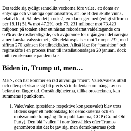
Det tedde sig tydligt sannolikt veckorna före valet , att döma av
entydiga och varaktiga opinionssiffror, att Joe Biden skulle vinna,
relativt klart. Så blev det ju också, en klar seger med (enligt siffrorna
per 18.11) 51 % mot 47.2%, och 79, 231 miljoner mot 73.423
miljoner, på totalen efter ett nästan rekordartat valdeltagande om
65% av de röstberättigade, och avgörande för utgången i det säregna
amerikanska valsystemet , 306 elektorsplatser mot Trumps 232, med
siffran 270 gränsen för tillräcklighet. Alltså läge för ”transition” och
regimskifte i en process fram till installationsdagen 20 januari, dock
mitt i en skenande pandemikris.
Biden in, Trump ut, men…
MEN, och här kommer en rad allvarliga ”men”: Valets/valens utfall
och efterspel visade sig bli precis så turbulenta som många av oss
befarat en längre tid. Omständigheterna, tillika orostecknen, kan
summeras i punktform.
Valet/valen (president- respektive kongressvalet) blev trots
Bidens seger ett nettobakslag för demokraterna och en
motsvarande framgång för republikanerna, GOP (Grand Old
Party). Den blå ”vallen” i norr återställdes efter Trumps
genombrott sist det begav sig, men demokraternas (och