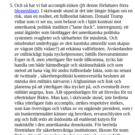
Och så har vi fait accompli-risken (jfr denne författares förra
blogginlägg
). I skrivande stund är det inte längre frågan om en
risk, utan en realitet, ett fullbordat faktum. Donald Trump
vidtar som vi ser nu, som befarat och i bjärt kontrast mot
amerikansk politisk tradition (”lame duck”, interregnum), ett
antal åtgärder som blottlägger det amerikanska politiska
systemets svagheter och sårbarheter för missbruk. Och
missbruket underbyggs av den kaotiska atmosfär som skapas
av vägran (tills vidare?) att erkänna valförlusten. Avskedanden
av otillräckligt lojala nyckelpersoner, hittills försvarsminister
Esper m fl, men ytterligare fler torde tillkomma, tycks här
handla om både hämndbegär och skrämseltaktik och som
metod att bana väg för andra fullbordade fakta, som nu senast
de twittrade , säkerhetspolitiskt kontroversiella besluten att
minska den militära närvaron i Afghanistan och Irak och
planerna på att ytterligare öka trycket på, och eventuellt även
militärt angripa, Iran. Allt uppenbarligen för att försvåra för en
efterträdare Biden. Man kan, i skrivande stund, inte bedöma
vilka ytterligare faits accomplis, utrikes respektive inrikes,
som kan övervägas och vidtas av en utgående president, som i
sin bunkermentalitet känner sig besviken, revanschlysten och
arg och fullt redo att åsidosätta all etablerad kutym för
maktskifte i den amerikanska demokratin. För berörda
företrädare för säkerhetsviktiga institutioner, liksom för team