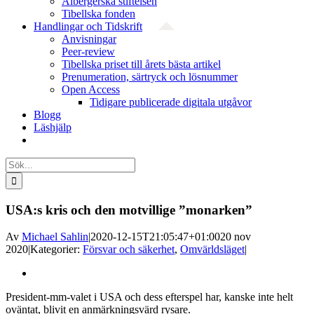
Albergerska stiftelsen
Tibellska fonden
Handlingar och Tidskrift
Anvisningar
Peer-review
Tibellska priset till årets bästa artikel
Prenumeration, särtryck och lösnummer
Open Access
Tidigare publicerade digitala utgåvor
Blogg
Läshjälp
Sök
efter:
USA:s kris och den motvillige ”monarken”
Av
Michael Sahlin
|
2020-12-15T21:05:47+01:00
20 nov
2020
|
Kategorier:
Försvar och säkerhet
,
Omvärldsläget
|
Visa
större
President-mm-valet i USA och dess efterspel har, kanske inte helt
bild
oväntat, blivit en anmärkningsvärd rysare.