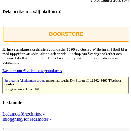
Foto: shutterstock.com
Dela artikeln – välj plattform!
Facebook
X
Reddit
LinkedIn
WhatsApp
Tumblr
Pinterest
Vk
E-
post
BOOKSTORE
Krigsvetenskap­sakademien grundades 1796
av Gustav Wilhelm af Tibell bl a
med uppgiften att söka, skapa och sprida kunskap om Sveriges säkerhet och
försvar. Tibellska fonden bildades för att stödja Akademiens publicistiska
verksamhet.
Läs mer om Akademiens grundare »
Stöd gärna Akademiens arbete
genom att swisha Ditt bidrag till
1236249460 Tibellska
fonden
.
🙏
Din gåva gör skillnad
Ledamöter
Ledamotsförteckning »
Inloggning för ledamöter »