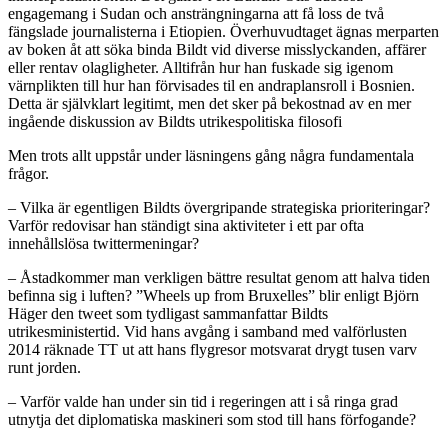
engagemang i Sudan och ansträngningarna att få loss de två
fängslade journalisterna i Etiopien. Överhuvudtaget ägnas merparten
av boken åt att söka binda Bildt vid diverse misslyckanden, affärer
eller rentav olagligheter. Alltifrån hur han fuskade sig igenom
värnplikten till hur han förvisades til en andraplansroll i Bosnien.
Detta är självklart legitimt, men det sker på bekostnad av en mer
ingående diskussion av Bildts utrikespolitiska filosofi
Men trots allt uppstår under läsningens gång några fundamentala
frågor.
– Vilka är egentligen Bildts övergripande strategiska prioriteringar?
Varför redovisar han ständigt sina aktiviteter i ett par ofta
innehållslösa twittermeningar?
– Åstadkommer man verkligen bättre resultat genom att halva tiden
befinna sig i luften? ”Wheels up from Bruxelles” blir enligt Björn
Häger den tweet som tydligast sammanfattar Bildts
utrikesministertid. Vid hans avgång i samband med valförlusten
2014 räknade TT ut att hans flygresor motsvarat drygt tusen varv
runt jorden.
– Varför valde han under sin tid i regeringen att i så ringa grad
utnytja det diplomatiska maskineri som stod till hans förfogande?