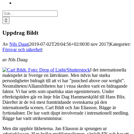
Sök
efter:
Uppdrag Bildt
Av
Nils Daag
|
2019-07-02T20:04:56+02:00
30 nov 2017
|
Kategorier:
Försvar och säkerhet
|
av Nils Daag
I det internationella
maktspelet är Sverige en lättviktare. Men tidvis har starka
personligheter bidragit till att vi har ”punched above our weight”.
Neutraliteten/Alliansfriheten har i vissa skeden varit en bidragande
faktor. Vi har setts som opartiska utan egenintressen. Under
efterkrigstiden går en linje från Dag Hammarskjöld till Hans Blix.
Därefter är de två mest framträdande svenskarna på den
internationella scenen, Carl Bildt och Jan Eliasson. Bägge är
fyrtiotalister. De har varit djupt involverade i internationell medling.
Bägge har varit utrikesministrar.
Men där upphör likheterna. Jan Eliasson är sprungen ur
arbetarklassen. Han hyllar multilateralismen, särskilt FN och har ett