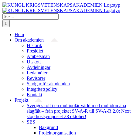
Fortsätt
till
innehållet
Sök
efter:
Hem
Om akademien
Historik
Presidiet
Ämbetsmän
Utskott
Avdelningar
Ledamöter
Revisorer
Stadgar för akademien
Integritetspolicy
Kontakt
Projekt
Sveriges roll i en multipolär värld med multidomäna
slagfält – från projektet SV-A-R till SV-A-R 2.0: Next
stop höstsymposiet 28 oktober!
SES
Bakgrund
Projekt­organisation