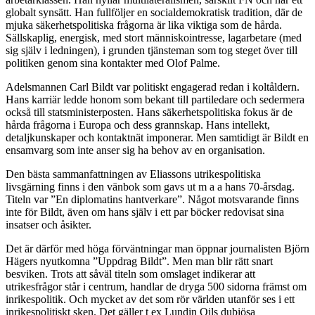
globalt synsätt. Han fullföljer en socialdemokratisk tradition, där de
mjuka säkerhetspolitiska frågorna är lika viktiga som de hårda.
Sällskaplig, energisk, med stort människointresse, lagarbetare (med
sig själv i ledningen), i grunden tjänsteman som tog steget över till
politiken genom sina kontakter med Olof Palme.
Adelsmannen Carl Bildt var politiskt engagerad redan i koltåldern.
Hans karriär ledde honom som bekant till partiledare och sedermera
också till statsministerposten. Hans säkerhetspolitiska fokus är de
hårda frågorna i Europa och dess grannskap. Hans intellekt,
detaljkunskaper och kontaktnät imponerar. Men samtidigt är Bildt en
ensamvarg som inte anser sig ha behov av en organisation.
Den bästa sammanfattningen av Eliassons utrikespolitiska
livsgärning finns i den vänbok som gavs ut m a a hans 70-årsdag.
Titeln var ”En diplomatins hantverkare”. Något motsvarande finns
inte för Bildt, även om hans själv i ett par böcker redovisat sina
insatser och åsikter.
Det är därför med höga förväntningar man öppnar journalisten Björn
Hägers nyutkomna ”Uppdrag Bildt”. Men man blir rätt snart
besviken. Trots att såväl titeln som omslaget indikerar att
utrikesfrågor står i centrum, handlar de dryga 500 sidorna främst om
inrikespolitik. Och mycket av det som rör världen utanför ses i ett
inrikespolitiskt sken. Det gäller t ex Lundin Oils dubiösa