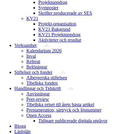
Projektuppdrag
Symposier
Skrifter producerade av SES
KV21
Projekt-organisation
KV21 Bakgrund
KV21 Projektuppdrag
Aktiviteter och resultat
Verksamhet
Kalendarium 2026
Inval
Referat
Belöningar
Stiftelser och fonder
Albergerska stiftelsen
Tibellska fonden
Handlingar och Tidskrift
Anvisningar
Peer-review
Tibellska priset till årets bästa artikel
Prenumeration, särtryck och lösnummer
Open Access
Tidigare publicerade digitala utgåvor
Blogg
Läshjälp