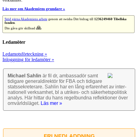
verksamhet.
Läs mer om Akademiens grundare »
Stöd gärna Akademiens arbete
genom att swisha Ditt bidrag till
1236249460 Tibellska
fonden
.
🙏
Din gåva gör skillnad
Ledamöter
Ledamotsförteckning »
Inloggning för ledamöter »
Michael Sahlin
är fil dr, ambassadör samt
tidigare general­direktör för FBA och tidigare
stats­sekre­terare. Sahlin har en lång erfarenhet av inter­
nationell verk­samhet, bl a utrikes- och säkerhets­politisk
analys. Här hittar du hans regel­bundna reflek­tioner över
omvärlds­läget.
Läs mer »
FRI NEDLADDNING