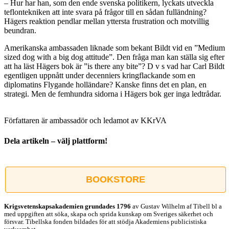
– Hur har han, som den ende svenska politikern, lyckats utveckla
teflontekniken att inte svara på frågor till en sådan fulländning?
Hägers reaktion pendlar mellan yttersta frustration och motvillig
beundran.
Amerikanska ambassaden liknade som bekant Bildt vid en ”Medium
sized dog with a big dog attitude”. Den fråga man kan ställa sig efter
att ha läst Hägers bok är ”is there any bite”? D v s vad har Carl Bildt
egentligen uppnått under decenniers kringflackande som en
diplomatins Flygande holländare? Kanske finns det en plan, en
strategi. Men de femhundra sidorna i Hägers bok ger inga ledtrådar.
Författaren är ambassadör och ledamot av KKrVA
Dela artikeln – välj plattform!
Facebook
X
Reddit
LinkedIn
WhatsApp
Tumblr
Pinterest
Vk
E-
post
BOOKSTORE
Krigsvetenskap­sakademien grundades 1796
av Gustav Wilhelm af Tibell bl a
med uppgiften att söka, skapa och sprida kunskap om Sveriges säkerhet och
försvar. Tibellska fonden bildades för att stödja Akademiens publicistiska