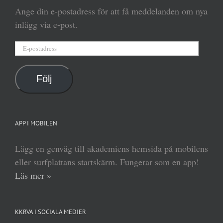
Ange din e-postadress för att få meddelanden om nya
inlägg via e-post.
E-
postadress
Följ
APP I MOBILEN
Lägg en genväg till akademiens hemsida på mobilens
eller surfplattans startskärm. Fungerar som en app!
Läs mer »
KKRVA I SOCIALA MEDIER