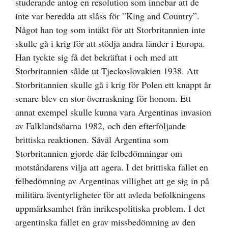
studerande antog en resolution som innebar att de
inte var beredda att slåss för ”King and Country”.
Något han tog som intäkt för att Storbritannien inte
skulle gå i krig för att stödja andra länder i Europa.
Han tyckte sig få det bekräftat i och med att
Storbritannien sålde ut Tjeckoslovakien 1938. Att
Storbritannien skulle gå i krig för Polen ett knappt år
senare blev en stor överraskning för honom. Ett
annat exempel skulle kunna vara Argentinas invasion
av Falklandsöarna 1982, och den efterföljande
brittiska reaktionen. Såväl Argentina som
Storbritannien gjorde där felbedömningar om
motståndarens vilja att agera. I det brittiska fallet en
felbedömning av Argentinas villighet att ge sig in på
militära äventyrligheter för att avleda befolkningens
uppmärksamhet från inrikespolitiska problem. I det
argentinska fallet en grav missbedömning av den