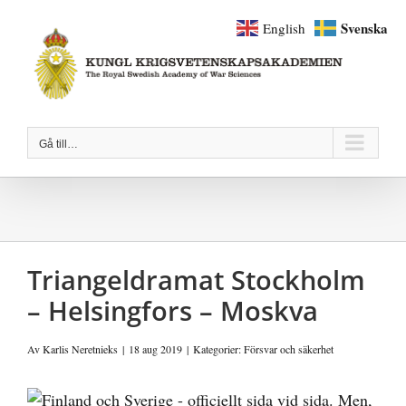
Fortsätt
Svenska
English
till
innehållet
Gå till…
Triangeldramat Stockholm
– Helsingfors – Moskva
Av
Karlis Neretnieks
|
18 aug 2019
|
Kategorier:
Försvar och säkerhet
Visa