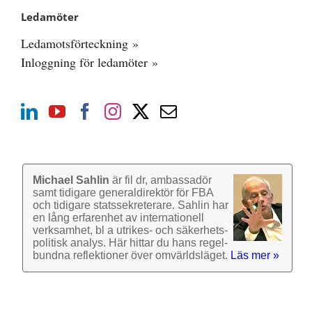
Ledamöter
Ledamotsförteckning »
Inloggning för ledamöter »
Michael Sahlin
är fil dr, ambassadör
samt tidigare general­direktör för FBA
och tidigare stats­sekre­terare. Sahlin har
en lång erfarenhet av inter­nationell
verk­samhet, bl a utrikes- och säkerhets­
politisk analys. Här hittar du hans regel­
bundna reflek­tioner över omvärlds­läget.
Läs mer »