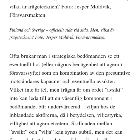
större
bild
Finland och Sverige – officiellt sida vid sida. Men, vilka är
frågetecknen? Foto: Jesper Moldvik, Försvarsmakten.
Ofta brukar man i strategiska bedömanden se ett
eventuellt hot (eller någons benägenhet att agera i
försvarssyfte) som en kombination av den presumtive
motståndares kapacitet och eventuella avsikter.
Vilket inte är fel, men frågan är om ordet ”avsikt”
inte kan leda till att en väsentlig komponent i
bedömandet blir undervärderad – viljan hos de
inblandade aktörerna, då i betydelsen, viljestyrka,
villighet att agera etcetera. Skillnaden mellan
”avsikt” och ”vilja” kan synas subtil, men det kan
finnas skäl att komplettera frågan ”med vilken