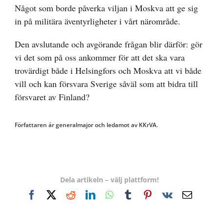
Något som borde påverka viljan i Moskva att ge sig
in på militära äventyrligheter i vårt närområde.
Den avslutande och avgörande frågan blir därför: gör
vi det som på oss ankommer för att det ska vara
trovärdigt både i Helsingfors och Moskva att vi både
vill och kan försvara Sverige såväl som att bidra till
försvaret av Finland?
Författaren är generalmajor och ledamot av KKrVA.
Dela artikeln – välj plattform!
Facebook
X
Reddit
LinkedIn
WhatsApp
Tumblr
Pinterest
Vk
E-
post