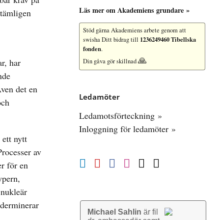
Läs mer om Akademiens grundare »
 tämligen
Stöd gärna Akademiens arbete
genom att
1236249460 Tibellska
swisha Ditt bidrag till
fonden
.
🙏
r, har
Din gåva gör skillnad
nde
Även det en
Ledamöter
och
Ledamotsförteckning »
Inloggning för ledamöter »
ett nytt
Processer av
r för en
ypern,
 nukleär
nderminerar
Michael Sahlin
är fil