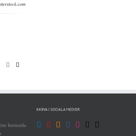
tterstock.com
pp
blr
Pinterest
Vk
E-
post
KKRVA I SOCIALA MEDIER
iens hemsida
s