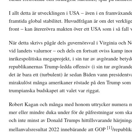
I allt detta är utvecklingen i USA – även i en framväxan
framtida global stabilitet. Huvudfrågan är om det verkli
front – kan återerövra makten över ett USA som i så fall vi
När detta skrivs pågår dels guvernörsval i Virginia och Ne
vid landets valurnor – och dels en fortsatt oviss kamp ino
inrikespolitiska megaprojekt, i sin tur av avgörande betyd
republikanernas Trump-ledda offensiv (i sin tur avgörande
det är bara ett (turbulent) år sedan Biden vann presidentval
mirakulöst många amerikaner röstade på den Trump som se
trumpianska budskapet att valet var riggat.
Robert Kagan och många med honom uttrycker numera mörk
mer eller mindre duka under för de påfrestningar som skap
och inte minst av Donald Trumps hittillsvarande härjninga
[1]
mellanvalsresultat 2022 innebärande att GOP
/republi