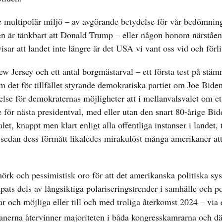
de multipolär miljö – av avgörande betydelse för vår bedömnin
gen är tänkbart att Donald Trump – eller någon honom närståe
sar att landet inte längre är det USA vi vant oss vid och förli
w Jersey och ett antal borgmästarval – ett första test på stäm
m det för tillfället styrande demokratiska partiet om Joe Bide
else för demokraternas möjligheter att i mellanvalsvalet om et
 för nästa presidentval, med eller utan den snart 80-årige Bi
et, knappt men klart enligt alla offentliga instanser i landet, t
dan dess förmått likaledes mirakulöst många amerikaner att 
 och pessimistisk oro för att det amerikanska politiska sy
ats dels av långsiktiga polariseringstrender i samhälle och pol
r och möjliga eller till och med troliga återkomst 2024 – via 
kanerna återvinner majoriteten i båda kongresskamrarna och 