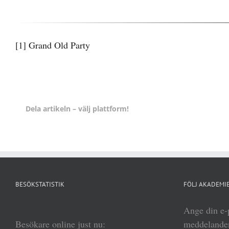
[1]
Grand Old Party
Dela artikeln – välj plattform!
BESÖKSTATISTIK
FÖLJ AKADEMIE
Ange din e-p
Besökare online just nu:
meddelanden