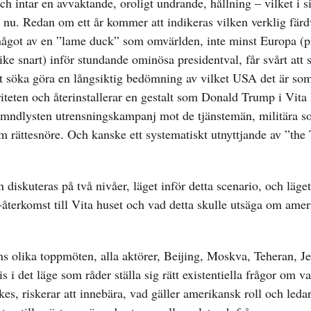
h intar en avvaktande, oroligt undrande, hållning – vilket i si
h nu. Redan om ett år kommer att indikeras vilken verklig fär
ågot av en ”lame duck” som omvärlden, inte minst Europa (p
e snart) inför stundande ominösa presidentval, får svårt att sä
tt söka göra en långsiktig bedömning av vilket USA det är som 
ten och återinstallerar en gestalt som Donald Trump i Vita 
mndlysten utrensningskampanj mot de tjänstemän, militära so
om rättesnöre. Och kanske ett systematiskt utnyttjande av ”th
diskuteras på två nivåer, läget inför detta scenario, och läget 
-återkomst till Vita huset och vad detta skulle utsäga om amer
 olika toppmöten, alla aktörer, Beijing, Moskva, Teheran, J
s i det läge som råder ställa sig rätt existentiella frågor om v
kes, riskerar att innebära, vad gäller amerikansk roll och led