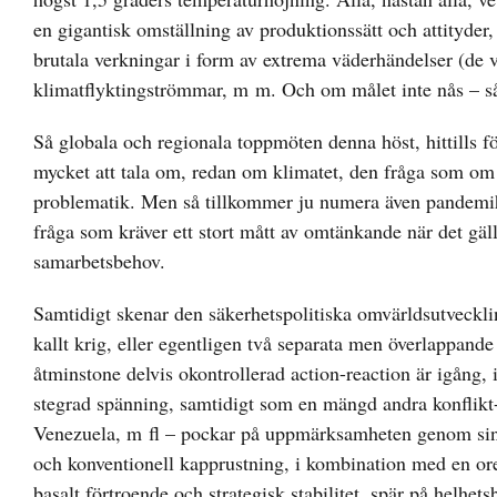
en gigantisk omställning av produktionssätt och attityder
brutala verkningar i form av extrema väderhändelser (de 
klimatflyktingströmmar, m m. Och om målet inte nås – s
Så globala och regionala toppmöten denna höst, hittills
mycket att tala om, redan om klimatet, den fråga som om d
problematik. Men så tillkommer ju numera även pandemiho
fråga som kräver ett stort mått av omtänkande när det gä
samarbetsbehov.
Samtidigt skenar den säkerhetspolitiska omvärldsutveckli
kallt krig, eller egentligen två separata men överlappand
åtminstone delvis okontrollerad action-reaction är igång,
stegrad spänning, samtidigt som en mängd andra konflikt
Venezuela, m fl – pockar på uppmärksamheten genom sin 
och konventionell kapprustning, i kombination med en ore
basalt förtroende och strategisk stabilitet, spär på helhets