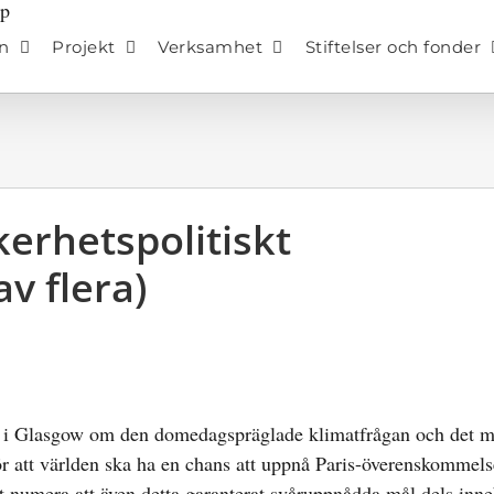
n
Projekt
Verksamhet
Stiftelser och fonder
kerhetspolitiskt
v flera)
 i Glasgow om den domedagspräglade klimatfrågan och det mu
 för att världen ska ha en chans att uppnå Paris-överenskomme
et numera att även detta garanterat svåruppnådda mål dels inne