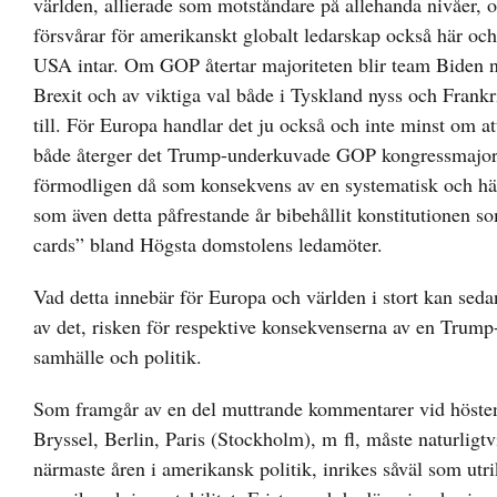
världen, allierade som motståndare på allehanda nivåer, oc
försvårar för amerikanskt globalt ledarskap också här oc
USA intar. Om GOP återtar majoriteten blir team Biden n
Brexit och av viktiga val både i Tyskland nyss och Frankrik
till. För Europa handlar det ju också och inte minst om a
både återger det Trump-underkuvade GOP kongressmajorite
förmodligen då som konsekvens av en systematisk och hä
som även detta påfrestande år bibehållit konstitutionen s
cards” bland Högsta domstolens ledamöter.
Vad detta innebär för Europa och världen i stort kan sedan 
av det, risken för respektive konsekvenserna av en Trump
samhälle och politik.
Som framgår av en del muttrande kommentarer vid höstens
Bryssel, Berlin, Paris (Stockholm), m fl, måste naturligtvi
närmaste åren i amerikansk politik, inrikes såväl som utri