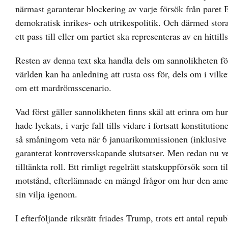
närmast garanterar blockering av varje försök från paret 
demokratisk inrikes- och utrikespolitik. Och därmed stor
ett pass till eller om partiet ska representeras av en hitt
Resten av denna text ska handla dels om sannolikheten fö
världen kan ha anledning att rusta oss för, dels om i vil
om ett mardrömsscenario.
Vad först gäller sannolikheten finns skäl att erinra om hur
hade lyckats, i varje fall tills vidare i fortsatt konstituti
så småningom veta när 6 januarikommissionen (inklusive
garanterat kontroversskapande slutsatser. Men redan nu 
tilltänkta roll. Ett rimligt regelrätt statskuppförsök som 
motstånd, efterlämnade en mängd frågor om hur den amer
sin vilja igenom.
I efterföljande riksrätt friades Trump, trots ett antal rep