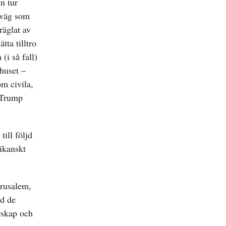
n tur
dväg som
räglat av
tta tilltro
(i så fall)
huset –
m civila,
e Trump
till följd
ikanskt
erusalem,
ad de
arskap och