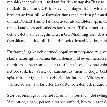
republikaner valt att, i fruktan för den trumpska ”basens”
radikalt förändrat GOP, trots avstängningen från Twitter
bara ett år kvar till mellanvalet finns inga tecken på mi
om att Donald Trump faktiskt avser att kandidera igen, oc
öppet kandidera och således konkurrera. Tillkommer så o
och att detta synes legitimera en GOP-hållning som dels in
överslätande attityd till Januari 6 och därmed legitimeran
Ett framgångrikt och därmed populärt utnyttjande av given 
skulle naturligtvis kunna ändra denna bild av en marsch 
mardröm – men som det ser ut så här i början av novemb
nettobesvikelse. Visst, det kan ändras, men än dröjer be
spåren från Afghanistan-debaclet fortfarande. Viktiga måna
valrörelse som startar efter årsskiftet och den ytterligare
Stor bedömningsosäkerhet får alltså anses råda, det sväng
Vita huset, i egen person eller via ombud, hovrar i gränsla