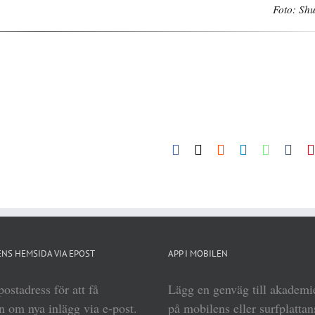
Foto: Shu
Facebook
X
Reddit
LinkedIn
WhatsA
Tum
NS HEMSIDA VIA EPOST
APP I MOBILEN
ostadress för att få
Lägg en genväg till akadem
 om nya inlägg via e-post.
på mobilens eller surfplattan