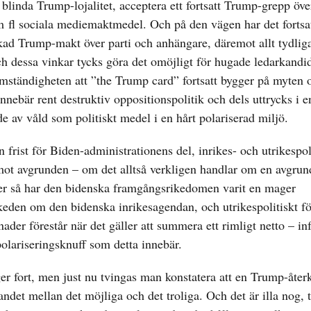
 blinda Trump-lojalitet, acceptera ett fortsatt Trump-grepp öve
 m fl sociala mediemaktmedel. Och på den vägen har det forts
nskad Trump-makt över parti och anhängare, däremot allt tydlig
h dessa vinkar tycks göra det omöjligt för hugade ledarkandid
mständigheten att ”the Trump card” fortsatt bygger på myten 
nebär rent destruktiv oppositionspolitik och dels uttrycks i e
de av våld som politiskt medel i en hårt polariserad miljö.
frist för Biden-administrationens del, inrikes- och utrikespoli
mot avgrunden – om det alltså verkligen handlar om en avgrun
er så har den bidenska framgångsrikedomen varit en mager
skeden om den bidenska inrikesagendan, och utrikespolitiskt f
der förestår när det gäller att summera ett rimligt netto – in
 polariseringsknuff som detta innebär.
er fort, men just nu tvingas man konstatera att en Trump-återk
ndet mellan det möjliga och det troliga. Och det är illa nog, t