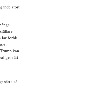
agande stort
 många
ställare”
 lär förbli
rade
l. Trump kan
al ger rätt
t sätt i så