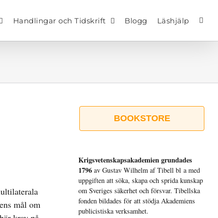
Handlingar och Tidskrift
Blogg
Läshjälp
BOOKSTORE
Krigsvetenskap­sakademien grundades
1796
av Gustav Wilhelm af Tibell bl a med
uppgiften att söka, skapa och sprida kunskap
ltilaterala
om Sveriges säkerhet och försvar. Tibellska
fonden bildades för att stödja Akademiens
lsens mål om
publicistiska verksamhet.
bär krav på