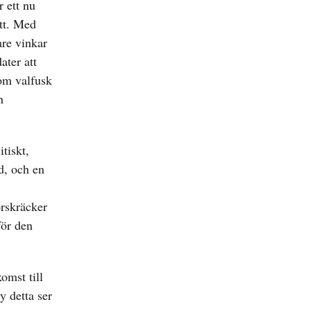
r ett nu
att. Med
are vinkar
ater att
om valfusk
n
tiskt,
d, och en
örskräcker
för den
omst till
y detta ser