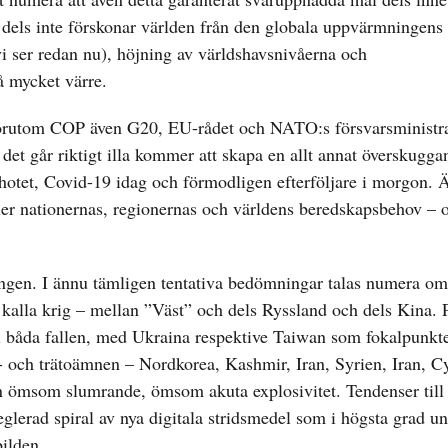
, dels inte förskonar världen från den globala uppvärmningens
vi ser redan nu), höjning av världshavsnivåerna och
å mycket värre.
 förutom COP även G20, EU-rådet och NATO:s försvarsministra
et går riktigt illa kommer att skapa en allt annat överskugga
tet, Covid-19 idag och förmodligen efterföljare i morgon. 
ller nationernas, regionernas och världens beredskapsbehov – 
ngen. I ännu tämligen tentativa bedömningar talas numera om 
e kalla krig – mellan ”Väst” och dels Ryssland och dels Kina. 
 i båda fallen, med Ukraina respektive Taiwan som fokalpunkte
- och trätoämnen – Nordkorea, Kashmir, Iran, Syrien, Iran, C
ömsom slumrande, ömsom akuta explosivitet. Tendenser till
glerad spiral av nya digitala stridsmedel som i högsta grad u
bilden.