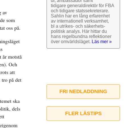
dr, ambassadör samt
tidigare general­direktör för FBA
och tidigare stats­sekre­terare.
g av
Sahlin har en lång erfarenhet
nde som
av inter­nationell verk­samhet,
bl a utrikes- och säkerhets­
tat oss på.
politisk analys. Här hittar du
hans regel­bundna reflek­tioner
ningsläget
över omvärlds­läget.
Läs mer »
ns
t år motstå
den). Och
rots att
tro på det
FRI NEDLADDNING
stemet ska
itik, dels
FLER LÄSTIPS
ett
därigenom