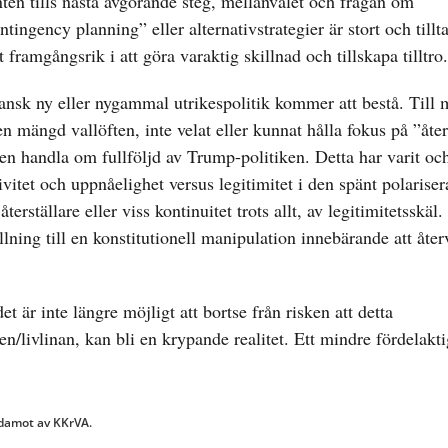
ten tills nästa avgörande steg, mellanvalet och frågan om
tingency planning” eller alternativstrategier är stort och tillt
framgångsrik i att göra varaktig skillnad och tillskapa tilltro.
ansk ny eller nygammal utrikespolitik kommer att bestå. Till
 mängd vallöften, inte velat eller kunnat hålla fokus på ”åter
ken handla om fullföljd av Trump-politiken. Detta har varit och
ivitet och uppnåelighet versus legitimitet i den spänt polarise
terställare eller viss kontinuitet trots allt, av legitimitetsskä
ning till en konstitutionell manipulation innebärande att återv
 är inte längre möjligt att bortse från risken att detta
/livlinan, kan bli en krypande realitet. Ett mindre fördelaktig
ledamot av KKrVA.