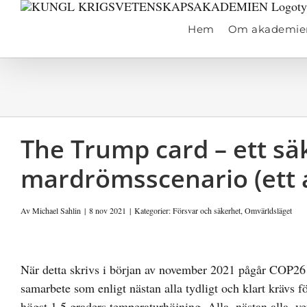
Fortsätt
till
Hem
Om akademie
innehållet
The Trump card – ett sä
mardrömsscenario (ett a
Av
Michael Sahlin
|
8 nov 2021
|
Kategorier:
Försvar och säkerhet
,
Omvärldsläget
Visa
större
När detta skrivs i början av november 2021 pågår COP26
bild
samarbete som enligt nästan alla tydligt och klart krävs
högst 1,5 graders temperaturhöjning. Alla, nästan alla, v