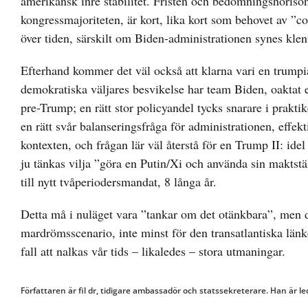
amerikansk inre stabilitet. Fristen och bedömningshorison
kongressmajoriteten, är kort, lika kort som behovet av ”con
över tiden, särskilt om Biden-administrationen synes klent 
Efterhand kommer det väl också att klarna vari en trumpi
demokratiska väljares besvikelse har team Biden, oaktat en
pre-Trump; en rätt stor policyandel tycks snarare i prakti
en rätt svår balanseringsfråga för administrationen, effekt
kontexten, och frågan lär väl återstå för en Trump II: idel å
ju tänkas vilja ”göra en Putin/Xi och använda sin maktställ
till nytt tvåperiodersmandat, 8 långa år.
Detta må i nuläget vara ”tankar om det otänkbara”, men det
mardrömsscenario, inte minst för den transatlantiska länken
fall att nalkas vår tids – likaledes – stora utmaningar.
Författaren är fil dr, tidigare ambassadör och statssekreterare. Han är 