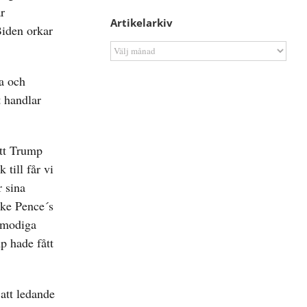
r
Artikelarkiv
Biden orkar
Artikelarkiv
pa och
t handlar
att Trump
 till får vi
 sina
ike Pence´s
s modiga
p hade fått
 att ledande