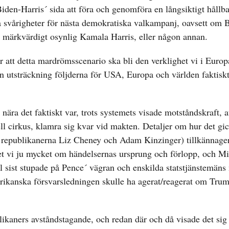
Biden-Harris´ sida att föra och genomföra en långsiktigt hållba
a svårigheter för nästa demokratiska valkampanj, oavsett om 
ills märkvärdigt osynlig Kamala Harris, eller någon annan.
r att detta mardrömsscenario ska bli den verklighet vi i Euro
ken utsträckning följderna för USA, Europa och världen faktisk
 nära det faktiskt var, trots systemets visade motståndskraft, 
onell cirkus, klamra sig kvar vid makten. Detaljer om hur det gick
 republikanerna Liz Cheney och Adam Kinzinger) tillkännager
vet vi ju mycket om händelsernas ursprung och förlopp, och M
till sist stupade på Pence´ vägran och enskilda statstjänstemän
ikanska försvarsledningen skulle ha agerat/reagerat om Trum
ublikaners avståndstagande, och redan där och då visade det sig