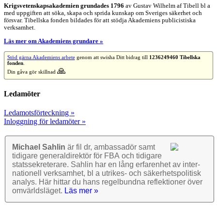
Krigsvetenskap­sakademien grundades 1796
av Gustav Wilhelm af Tibell bl a
med uppgiften att söka, skapa och sprida kunskap om Sveriges säkerhet och
försvar. Tibellska fonden bildades för att stödja Akademiens publicistiska
verksamhet.
Läs mer om Akademiens grundare »
Stöd gärna Akademiens arbete
genom att swisha Ditt bidrag till
1236249460 Tibellska
fonden
.
🙏
Din gåva gör skillnad
Ledamöter
Ledamotsförteckning »
Inloggning för ledamöter »
Michael Sahlin
är fil dr, ambassadör samt
tidigare general­direktör för FBA och tidigare
stats­sekre­terare. Sahlin har en lång erfarenhet av inter­
nationell verk­samhet, bl a utrikes- och säkerhets­politisk
analys. Här hittar du hans regel­bundna reflek­tioner över
omvärlds­läget.
Läs mer »