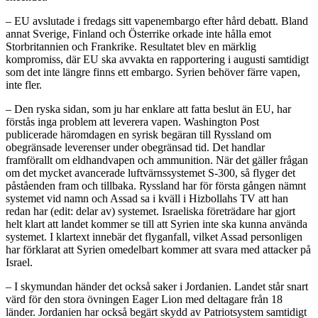
– EU avslutade i fredags sitt vapenembargo efter hård debatt. Bland
annat Sverige, Finland och Österrike orkade inte hålla emot
Storbritannien och Frankrike. Resultatet blev en märklig
kompromiss, där EU ska avvakta en rapportering i augusti samtidigt
som det inte längre finns ett embargo. Syrien behöver färre vapen,
inte fler.
– Den ryska sidan, som ju har enklare att fatta beslut än EU, har
förstås inga problem att leverera vapen. Washington Post
publicerade häromdagen en syrisk begäran till Ryssland om
obegränsade leverenser under obegränsad tid. Det handlar
framförallt om eldhandvapen och ammunition. När det gäller frågan
om det mycket avancerade luftvärnssystemet S-300, så flyger det
påståenden fram och tillbaka. Ryssland har för första gången nämnt
systemet vid namn och Assad sa i kväll i Hizbollahs TV att han
redan har (edit: delar av) systemet. Israeliska företrädare har gjort
helt klart att landet kommer se till att Syrien inte ska kunna använda
systemet. I klartext innebär det flyganfall, vilket Assad personligen
har förklarat att Syrien omedelbart kommer att svara med attacker på
Israel.
– I skymundan händer det också saker i Jordanien. Landet står snart
värd för den stora övningen Eager Lion med deltagare från 18
länder. Jordanien har också begärt skydd av Patriotsystem samtidigt