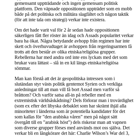
gemensamt uppträdande och ingen gemensam politisk
plattform. Den väpnade oppositionen uppträder som en mobb
både på det politiska och militära slagfältet och någon taktik
(för att inte tala om strategi) verkar inte existera.
Om det hade varit val för 2 år sedan hade oppositionen
säkerligen fått fler röster än idag och Assads popularitet verkar
bara ha ökat. Några betydande avhopp från regimen har inte
skett och överhuvudtaget är avhoppen från regeringsarmen få
trotts att den består av olika etniska/religiösa grupper.
Rebellerna har med andra ord inte ens lyckats med det som
brukar vara lättast – slå in en kil längs etniska/religiösa
sömmar.
Man kan förstå att det är geopolitiska intressen som i
slutändan styr västs politik gentemot Syrien och verkliga
anledningar till att man vill få bort Assad men varför så
bråttom? Och varför satsa all-in på rebeller med en
extremistisk världsåskådning? Dels förlorar man i trovärdighet
(som ex efter det libyska debaklet som har skrämt ihjäl alla
minoriteter i länderna som är potentiella kandidater för det
som kallas för ”den arabiska våren” men på något sätt
övergått till en ”arabisk höst”) dels riskerar man att vapnen
som diverse grupper förses med används mot oss själva. Det
verkar bli en långkörare det här: Charlie Wilson’s War del 3,