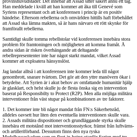
provinshuvudstäder. Det innebär att Assad sitter säkert ännu ett tag.
Han meddelade i kväll att han kommer att åka till Genevé som
Syriens representant och att konferensen i princip är en positiv
händelse. Eftersom rebellerna och omvärlden hittills haft förbehållet
att Assad ska lämna makten, så är hans närvaro ett rött skynke för
framförallt rebellerna.
Samtidigt skulle tomma rebellstolar vid konferensen innebära stora
problem för framtoningen och möjligheten att komma framåt. Å
andra sidan är risken överhängande att deltagande
rebellrepresententer inte har något starkt mandat, vilket Assad
kommer att exploatera hänsynslöst.
Jag landar alltså i att konferensen inte kommer leda till något
genombrott, snarare tvärtom. Det gör att den yttre manövern ökar i
betydelse. Att Syrien är i akut behov av omfattande humanitär hjälp
är glasklart, och helst skulle ju de flesta önska sig en intervention
baserat på Responsibilty to Protect (R2P). Men alla möjliga militära
interventioner från väst stupar på kombinationen av tre faktorer.
1. Det kommer inte bli något mandat från FN:s Säkerhetsråd,
alldeles oavsett hur liten den eventuella interventionen skulle vara.
2. Assads militära dispositioner och grundläggande styrka skulle
innebära ett motstånd mot interventionsstyrkor, främst från luftvärns-
och artilleriförband. Dessutom finns den nya ryska
Medelhavseskadern som en fleet-in-being utanför Syrien med tre