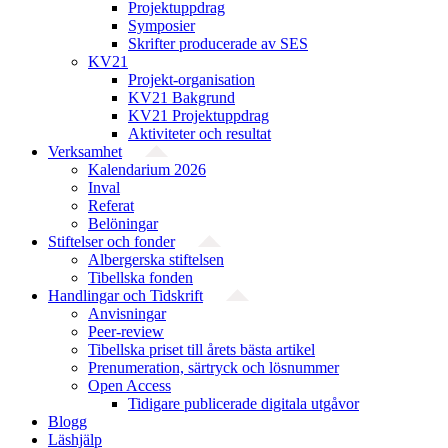
Projektuppdrag
Symposier
Skrifter producerade av SES
KV21
Projekt-organisation
KV21 Bakgrund
KV21 Projektuppdrag
Aktiviteter och resultat
Verksamhet
Kalendarium 2026
Inval
Referat
Belöningar
Stiftelser och fonder
Albergerska stiftelsen
Tibellska fonden
Handlingar och Tidskrift
Anvisningar
Peer-review
Tibellska priset till årets bästa artikel
Prenumeration, särtryck och lösnummer
Open Access
Tidigare publicerade digitala utgåvor
Blogg
Läshjälp