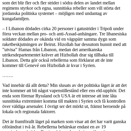
som det blir fler och fler strider i södra delen av landet mellan
regimens styrkor och egna, sunnitiska rebeller som vill störta det
jordanska politiska systemet – möjligen med undantag av
kungafamiljen.
– I Libanon dödades cirka 20 personer i gatustrider i Tripoli under
förra veckan mellan pro- och anti-Assad-anhängare. Tre libanesiska
soldater dödades av okända vid en vägspärr samma dygn som
raketbeskjutningen av Beirut. Hizollah har dessutom hunnit med att
”utvisa” Hamas från Libanon, medan det amerikanska
utrikesdepartementet kräver att Hizbollah drar sig tillbaka till
Libanon. Detta gör också rebellerna som förklarat att de inte
kommer till Genevé om Hizbollah är kvar i Syrien.
…….
Vad innebär då allt detta? Min slusats av det politiska läget är att det
inte kommer att bli något vapenstillestånd eller ens eld-upphör. Det
enda som förenar Ryssland och USA är ett intresse att inte låta
sunnitiska extremister komma till makten i Syrien och få kontrollen
över väldiga arsenaler. I övrigt ser det mörkt ut, främst beroende på
lokala och regionala faktorer.
Det är framförallt läget på marken som visar att det har varit ganska
oförändrat i två år. Rebellerna behärskar endast en av 19