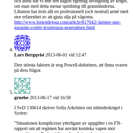
och ännu har vi inte sett någon egentlig utvidgning av kriget,
om man med detta menar spridning till grannländerna.
Libanon har trots allt en professionell (och neutral) armé med
stor erfarenhet av att gjuta olja på vågorna.
http://www.lorientlejour.com/article/817042/-larmee-une-
garantie-contre-lexplosion-generalisee.html
Lars Bergqvist
2013-06-01 vid 12:47
Den största faktorn är nog Powell-doktrinen, att finna svaren
på dess frågor.
gruelse
2013-06-17 vid 16:58
I SvD 130614 skriver Sofia Arkelsten om inbördeskriget i
Syrien:
”Situationen kompliceras ytterligare av uppgifter i en FN-
rapport om att regimen har använt kemiska vapen mot