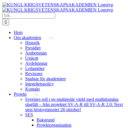
Fortsätt
till
innehållet
Sök
efter:
Hem
Om akademien
Historik
Presidiet
Ämbetsmän
Utskott
Avdelningar
Ledamöter
Revisorer
Stadgar för akademien
Integritetspolicy
Kontakt
Projekt
Sveriges roll i en multipolär värld med multidomäna
slagfält – från projektet SV-A-R till SV-A-R 2.0: Next
stop höstsymposiet 28 oktober!
SES
Bakgrund
Projekt­organisation