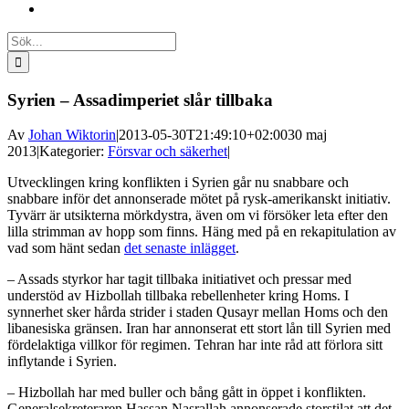
Sök
efter:
Syrien – Assadimperiet slår tillbaka
Av
Johan Wiktorin
|
2013-05-30T21:49:10+02:00
30 maj
2013
|
Kategorier:
Försvar och säkerhet
|
Utvecklingen kring konflikten i Syrien går nu snabbare och
snabbare inför det annonserade mötet på rysk-amerikanskt initiativ.
Tyvärr är utsikterna mörkdystra, även om vi försöker leta efter den
lilla strimman av hopp som finns. Häng med på en rekapitulation av
vad som hänt sedan
det senaste inlägget
.
– Assads styrkor har tagit tillbaka initiativet och pressar med
understöd av Hizbollah tillbaka rebellenheter kring Homs. I
synnerhet sker hårda strider i staden Qusayr mellan Homs och den
libanesiska gränsen. Iran har annonserat ett stort lån till Syrien med
fördelaktiga villkor för regimen. Tehran har inte råd att förlora sitt
inflytande i Syrien.
– Hizbollah har med buller och bång gått in öppet i konflikten.
Generalsekreteraren Hassan Nasrallah annonserade storstilat att det