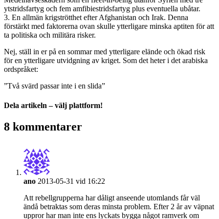
ytstridsfartyg och fem amfibiestridsfartyg plus eventuella ubåtar.
3. En allmän krigströtthet efter Afghanistan och Irak. Denna
förstärkt med faktorerna ovan skulle ytterligare minska aptiten för att
ta politiska och militära risker.
Nej, ställ in er på en sommar med ytterligare elände och ökad risk
för en ytterligare utvidgning av kriget. Som det heter i det arabiska
ordspråket:
”Två svärd passar inte i en slida”
Dela artikeln – välj plattform!
Facebook
X
Reddit
LinkedIn
WhatsApp
Tumblr
Pinterest
Vk
E-
8 kommentarer
post
ano
2013-05-31 vid 16:22
Att rebellgrupperna har dåligt anseende utomlands får väl
ändå betraktas som deras minsta problem. Efter 2 år av väpnat
uppror har man inte ens lyckats bygga något ramverk om