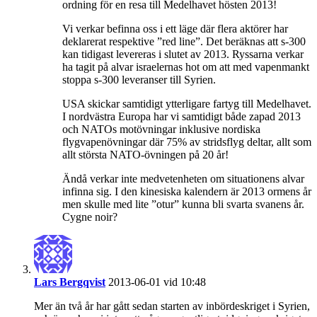
ordning för en resa till Medelhavet hösten 2013!
Vi verkar befinna oss i ett läge där flera aktörer har
deklarerat respektive ”red line”. Det beräknas att s-300
kan tidigast levereras i slutet av 2013. Ryssarna verkar
ha tagit på alvar israelernas hot om att med vapenmankt
stoppa s-300 leveranser till Syrien.
USA skickar samtidigt ytterligare fartyg till Medelhavet.
I nordvästra Europa har vi samtidigt både zapad 2013
och NATOs motövningar inklusive nordiska
flygvapenövningar där 75% av stridsflyg deltar, allt som
allt största NATO-övningen på 20 år!
Ändå verkar inte medvetenheten om situationens alvar
infinna sig. I den kinesiska kalendern är 2013 ormens år
men skulle med lite ”otur” kunna bli svarta svanens år.
Cygne noir?
Lars Bergqvist
2013-06-01 vid 10:48
Mer än två år har gått sedan starten av inbördeskriget i Syrien,