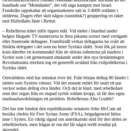
handlade om ”Motståndet”, det vill säga kampen mot Israel.
Frankrike uppskattar att organisationen satt in 3-4000 soldater i
striderna. Dagen efter sköt någon (sunnitisk?) gruppering en raket
mot Hizbollahs fäste i Beirut.
– Rebellerna träter inför öppen ridå. Vid mötet i Istanbul under
helgen fångade TV-kamerorna in flera pikanta scener med vredgade
eller frusterade deltagare. Framförallt verkar deltagarna ha svårt att
fördela delegater i det som nu heter Syriska rådet. Som lök på laxen
kom därefter en kommuniké från de största enheterna på marken i
Syrien som i ett gemensamt uttalande under den nya benämningen
Revolutionära rörelsen tog ett generellt avstånd från exilpolitikerna i
Syriska rådet.
Omvärldens stöd har minskat över tid. Från början deltog 80 länder i
möten som Syriens vänner. Vid det senaste mötet för snart ett par
veckor sedan deltog elva länder. Och det är klart, med rebelledare
som äter organ från en stupad syrisk soldats kropp, så får den egna
marknadsavdelningen ett problem. Rebellernas Abu Graihb?
Det har inte hindrat den republikanske senatorn John McCain att
besöka chefen för Free Syrian Army (FSA), brigadgeneral Idriss
inne i Syrien. En viktig signal om amerikanskt stöd för den delen av
rebellrörelsen, men frågan är om det får något reellt resultat på
skeendet.