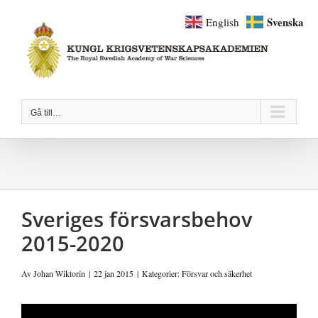
Fortsätt
Svenska
English
till
innehållet
Gå till…
Sveriges försvarsbehov
2015-2020
Av
Johan Wiktorin
|
22 jan 2015
|
Kategorier:
Försvar och säkerhet