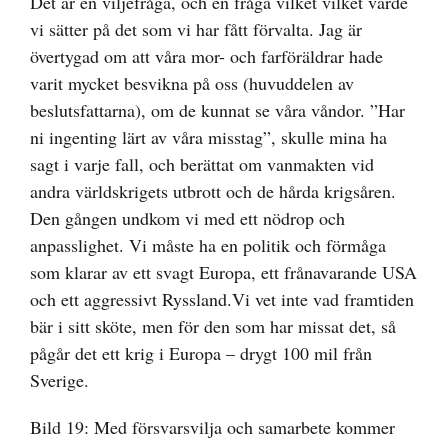
Det är en viljefråga, och en fråga vilket vilket värde
vi sätter på det som vi har fått förvalta. Jag är
övertygad om att våra mor- och farföräldrar hade
varit mycket besvikna på oss (huvuddelen av
beslutsfattarna), om de kunnat se våra våndor. ”Har
ni ingenting lärt av våra misstag”, skulle mina ha
sagt i varje fall, och berättat om vanmakten vid
andra världskrigets utbrott och de hårda krigsåren.
Den gången undkom vi med ett nödrop och
anpasslighet. Vi måste ha en politik och förmåga
som klarar av ett svagt Europa, ett frånavarande USA
och ett aggressivt Ryssland.Vi vet inte vad framtiden
bär i sitt sköte, men för den som har missat det, så
pågår det ett krig i Europa – drygt 100 mil från
Sverige.
Bild 19: Med försvarsvilja och samarbete kommer