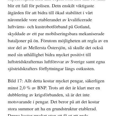
blir ett fall för polisen. Detn enskilt viktigaste
åtgärden för att bidra till ökad stabilitet i vårt
närområde vore etablerandet av kvalificerade
luftvärns- och kustrobotförband på Gotland,
skyddade av ett par mobilseringsbara mekaniserade
bataljoner på ön. Förutom möjligheten att regla av en
stor del av Mellersta Östersjön, så skulle det också
med sin uthållighet bidra mycket positivt till
luftstridskrafternas luftförsvar av Sverige samt egna
sjöstridskrafters förflyttningar längs ostkusten.
Bild 17: Allt detta kostar mycket pengar, säkerligen
minst 2,0 % av BNP. Trots att det är klart mer en
dubblering av krigsförbanden, så är det inte
motsvarande i pengar. Det beror på att det kostar
stora summor att ha en grundstruktur etablerad.
Denna kostar mycket utan att få ut ett enda