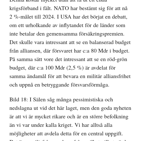
krigsförband i fält. NATO har bestämt sig för att nå
2 %-målet till 2024. I USA har det börjat en debatt,
om ett urholkande av inflytandet för de länder som
inte betalar den gemensamma försäkringspremien.
Det skulle vara intressant att se en balanserad budget
från alliansen, där försvaret har c:a 80 Mdr i budget.
På samma sätt vore det intressant att se en röd-grön
budget, där c:a 100 Mdr (2,5 %) är avdelat för
samma ändamål för att bevara en militär alliansfrihet
och uppnå en betryggande försvarsförmåga.
Bild 18: I Sälen såg många pessimistiska och
nedslagna ut vid det här laget, men den goda nyheten
är att vi är mycket rikare och är en större befolkning
än vi var under kalla kriget. Vi har alltså alla
möjligheter att avdela detta för en central uppgift.