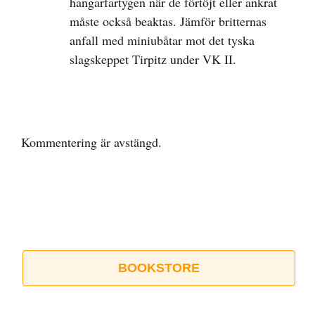
hangarfartygen när de förtöjt eller ankrat
måste också beaktas. Jämför britternas
anfall med miniubåtar mot det tyska
slagskeppet Tirpitz under VK II.
Kommentering är avstängd.
BOOKSTORE