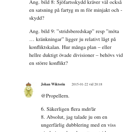
Ang. bild 8: Sjöfartsskydd kräver väl också
en satsning på fartyg m m för minjakt och -
skydd?
Ang. bild 9: ”stridsberedskap” resp ”möta
… kränkningar” ligger ju relativt lågt på
konfliktskalan. Hur många plan – eller
hellre duktigt övade divisioner – behövs vid
en större konflikt?
Johan Wiktorin
2015-01-22 vid 20:18
@Propellern.
6. Säkerligen flera mdr/år
8. Absolut, jag talade ju om en
ungerfärlig dubblering med en viss