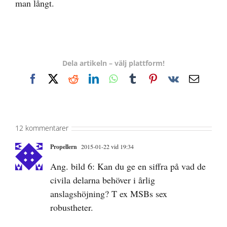
man långt.
Dela artikeln – välj plattform!
Facebook
X
Reddit
LinkedIn
WhatsApp
Tumblr
Pinterest
Vk
E-
post
12 kommentarer
Propellern
2015-01-22 vid 19:34
Ang. bild 6: Kan du ge en siffra på vad de
civila delarna behöver i årlig
anslagshöjning? T ex MSBs sex
robustheter.