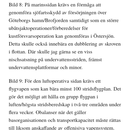
Bild 8: På marinssidan krävs en förmåga att
genomföra sjöfartsskydd av försörjningen över
Göteborgs hamn/Brofjorden samtidigt som en större
ubåtsjaktoperationer/förberedelser för
kustförsvarsoperation kan genomföras i Östersjön.
Detta skulle också innebära en dubblering av skroven
i flottan. Där skulle jag gärna se en viss
nischsatsning på undervattensstriden, främst
undervattensplattformar och minor.
Bild 9: För den luftoperativa sidan krävs ett
flygvapen som kan bära minst 100 stridsflygplan. Det
gör det möjligt att hålla en grupp flygpan i
luften/högsta stridsberedskap i två-tre områden under
flera veckor. Obalanser när det gäller
basorganisationen och transportkapacitet måste rättas
till liksom anskaffande av offenisiva vapensystem.