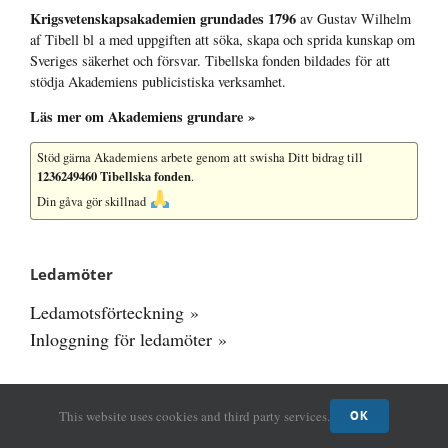
Krigsvetenskap­sakademien grundades 1796
av Gustav Wilhelm
af Tibell bl a med uppgiften att söka, skapa och sprida kunskap om
Sveriges säkerhet och försvar. Tibellska fonden bildades för att
stödja Akademiens publicistiska verksamhet.
Läs mer om Akademiens grundare »
Stöd gärna Akademiens arbete
genom att swisha Ditt bidrag till
1236249460 Tibellska fonden
.
Din gåva gör skillnad
Ledamöter
Ledamotsförteckning »
Inloggning för ledamöter »
This website uses cookies and third party services.
OK