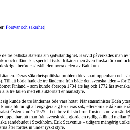
er:
Försvar och säkerhet
|
de tre baltiska staterna sin självständighet.
Härvid påverkades man av ut
yrkor och utländska, speciellt tyska frikårer men även finska förband och
rdeskriget berörde särskilt den norra delen av Baltikum.
Litauen. Deras säkerhetspolitiska problem blev snart uppenbara och sär
 Till att börja hade de tre länderna från både den svenska tiden – för 
urstendömet Finland – som kunde åberopa 1734 års lag och 1772 års svens
alla tre fallen med ett auktoritärt enmansstyre.
sig kunde de tre ländernas öde vara hotat. När statsminister Edén yttrad
et kunna bli farligt att engagera sig för deras sak, eftersom de då kunde r
last Östen Undén 1925 – i ett brev till sin bror Torsten som var sändebu
t uppenbart att man från svensk sida gjorde en tydlig skillnad mellan Fi
anska sändebudet i Stockholm, Erik Scavenius – tidigare mångårig utrike
rna åter fördes in under ryskt styre.