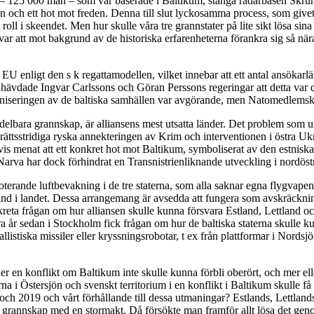
– 125 000 man – som var baserade i Baltikum, stänga radarbasen Skrunda
en och ett hot mot freden. Denna till slut lyckosamma process, som givet
ll i skeendet. Men hur skulle våra tre grannstater på lite sikt lösa si
r att mot bakgrund av de historiska erfarenheterna förankra sig så nära
U enligt den s k regattamodellen, vilket innebar att ett antal ansökarlä
 hävdade Ingvar Carlssons och Göran Perssons regeringar att detta var de
niseringen av de baltiska samhällen var avgörande, men Natomedlemska
elbara grannskap, är alliansens mest utsatta länder. Det problem som un
olkrättsstridiga ryska annekteringen av Krim och interventionen i östra Uk
vis menat att ett konkret hot mot Baltikum, symboliserat av den estnis
Narva har dock förhindrat en Transnistrienliknande utveckling i nordöst
roterande luftbevakning i de tre staterna, som alla saknar egna flygvape
rband i landet. Dessa arrangemang är avsedda att fungera som avskräckni
nkreta frågan om hur alliansen skulle kunna försvara Estland, Lettland 
ra år sedan i Stockholm fick frågan om hur de baltiska staterna skulle 
llistiska missiler eller kryssningsrobotar, t ex från plattformar i Nords
er en konflikt om Baltikum inte skulle kunna förbli oberört, och mer el
rna i Östersjön och svenskt territorium i en konflikt i Baltikum skulle få
 och 2019 och vårt förhållande till dessa utmaningar? Estlands, Lettlan
rs grannskap med en stormakt. Då försökte man framför allt lösa det gen