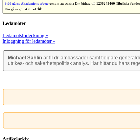
Stöd gärna Akademiens arbete
genom att swisha Ditt bidrag till
1236249460 Tibellska fonde
🙏
Din gåva gör skillnad
Ledamöter
Ledamotsförteckning »
Inloggning för ledamöter »
Michael Sahlin
är fil dr, ambassadör samt tidigare general­di
utrikes- och säkerhets­politisk analys. Här hittar du hans reg
Artikelarkiv