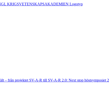
fält – från projektet SV-A-R till SV-A-R 2.0: Next stop höstsymposiet 