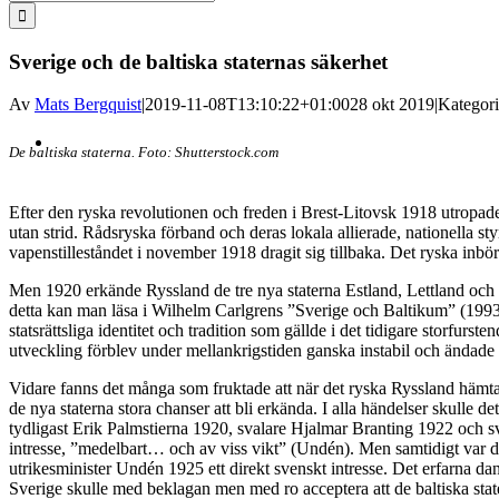
efter:
Sverige och de baltiska staternas säkerhet
Av
Mats Bergquist
|
2019-11-08T13:10:22+01:00
28 okt 2019
|
Kategori
Visa
De baltiska staterna. Foto: Shutterstock.com
större
bild
Efter den ryska revolutionen och freden i Brest-Litovsk 1918 utropade 
utan strid. Rådsryska förband och deras lokala allierade, nationella st
vapenstilleståndet i november 1918 dragit sig tillbaka. Det ryska inbö
Men 1920 erkände Ryssland de tre nya staterna Estland, Lettland och 
detta kan man läsa i Wilhelm Carlgrens ”Sverige och Baltikum” (1993).
statsrättsliga identitet och tradition som gällde i det tidigare storf
utveckling förblev under mellankrigstiden ganska instabil och ändade i 
Vidare fanns det många som fruktade att när det ryska Ryssland hämtat 
de nya staterna stora chanser att bli erkända. I alla händelser skulle d
tydligast Erik Palmstierna 1920, svalare Hjalmar Branting 1922 och sva
intresse, ”medelbart… och av viss vikt” (Undén). Men samtidigt var de
utrikesminister Undén 1925 ett direkt svenskt intresse. Det erfarna d
Sverige skulle med beklagan men med ro acceptera att de baltiska state