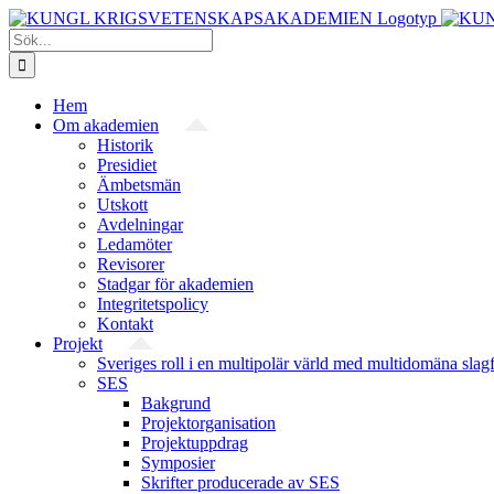
Fortsätt
till
Sök
innehållet
efter:
Hem
Om akademien
Historik
Presidiet
Ämbetsmän
Utskott
Avdelningar
Ledamöter
Revisorer
Stadgar för akademien
Integritetspolicy
Kontakt
Projekt
Sveriges roll i en multipolär värld med multidomäna slag
SES
Bakgrund
Projekt­organisation
Projektuppdrag
Symposier
Skrifter producerade av SES