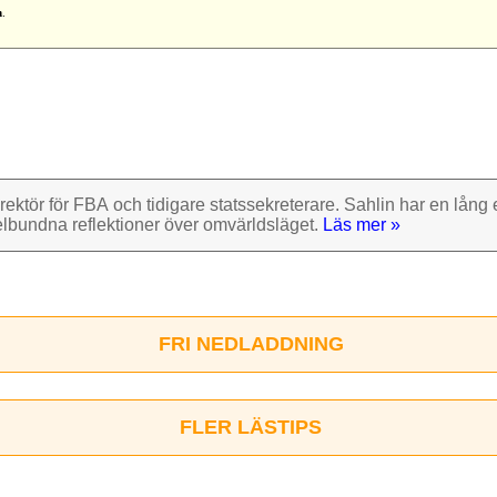
n
.
rektör för FBA och tidigare stats­sekre­terare. Sahlin har en lång e
el­bundna reflek­tioner över omvärlds­läget.
Läs mer »
FRI NEDLADDNING
FLER LÄSTIPS