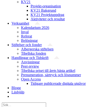
KV21
Projekt-organisation
KV21 Bakgrund
KV21 Projektuppdrag
Aktiviteter och resultat
Verksamhet
Kalendarium 2026
Inval
Referat
Belöningar
Stiftelser och fonder
Albergerska stiftelsen
Tibellska fonden
Handlingar och Tidskrift
Anvisningar
Peer-review
Tibellska priset till årets bästa artikel
Prenumeration, särtryck och lösnummer
Open Access
Tidigare publicerade digitala utgåvor
Blogg
Läshjälp
Sök