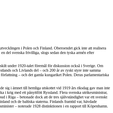
vecklingen i Polen och Finland. Oberoendet gick inte att realisera
 en del svenska frivilliga, slogs sedan den tyska armén efter
skilt under 1920-talet föremål för diskussion också i Sverige. Om
Estlands och Livlands del – och 200 år av ryskt styre inte samma
ka författning – och det gamla kungariket Polen. Deras parlamentariska
e sig i ämnet till hemliga utskottet vid 1919 års riksdag gav man inte
åka i krig med ett pånyttfött Ryssland. Flera svenska utrikesministrar,
d i Riga – betonade dock att de tres självständighet var ett svenskt
nland och de baltiska staterna. Finlands framtid var, hävdade
sminister – noterade 1928 distinktionen i en rapport till Köpenhamn.