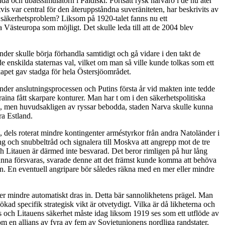
 och ubåtssimulatorn i Paldiski. Fortsatt rysk närvaro i de nu åter
vis var central för den återuppståndna suveräniteten, har beskrivits av
na säkerhetsproblem? Liksom på 1920-talet fanns nu ett
 Västeuropa som möjligt. Det skulle leda till att de 2004 blev
nder skulle börja förhandla samtidigt och gå vidare i den takt de
 enskilda staternas val, vilket om man så ville kunde tolkas som ett
pet gav stadga för hela Östersjöområdet.
der anslutningsprocessen och Putins första år vid makten inte tedde
raina fått skarpare konturer. Man har t om i den säkerhetspolitiska
ka, men huvudsakligen av ryssar bebodda, staden Narva skulle kunna
ra Estland.
n, dels roterat mindre kontingenter arméstyrkor från andra Natoländer i
ng och snubbeltråd och signalera till Moskva att angrepp mot de tre
och Litauen är därmed inte besvarad. Det beror rimligen på hur lång
kunna försvaras, svarade denne att det främst kunde komma att behöva
jön. En eventuell angripare bör således räkna med en mer eller mindre
ler mindre automatiskt dras in. Detta bär sannolikhetens prägel. Man
 ökad specifik strategisk vikt är otvetydigt. Vilka är då likheterna och
ds och Litauens säkerhet måste idag liksom 1919 ses som ett utflöde av
om en allians av fyra av fem av Sovjetunionens nordliga randstater,