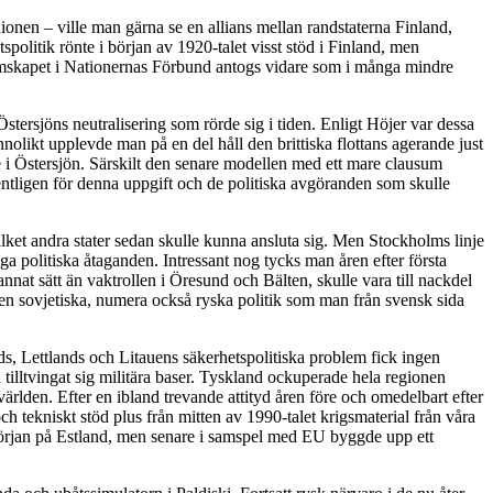
nionen – ville man gärna se en allians mellan randstaterna Finland,
spolitik rönte i början av 1920-talet visst stöd i Finland, men
dlemskapet i Nationernas Förbund antogs vidare som i många mindre
ersjöns neutralisering som rörde sig i tiden. Enligt Höjer var dessa
nnolikt upplevde man på en del håll den brittiska flottans agerande just
e i Östersjön. Särskilt den senare modellen med ett mare clausum
entligen för denna uppgift och de politiska avgöranden som skulle
 vilket andra stater sedan skulle kunna ansluta sig. Men Stockholms linje
inga politiska åtaganden. Intressant nog tycks man åren efter första
annat sätt än vaktrollen i Öresund och Bälten, skulle vara till nackdel
 den sovjetiska, numera också ryska politik som man från svensk sida
nds, Lettlands och Litauens säkerhetspolitiska problem fick ingen
lltvingat sig militära baser. Tyskland ockuperade hela regionen
rlden. Efter en ibland trevande attityd åren före och omedelbart efter
h tekniskt stöd plus från mitten av 1990-talet krigsmaterial från våra
 början på Estland, men senare i samspel med EU byggde upp ett