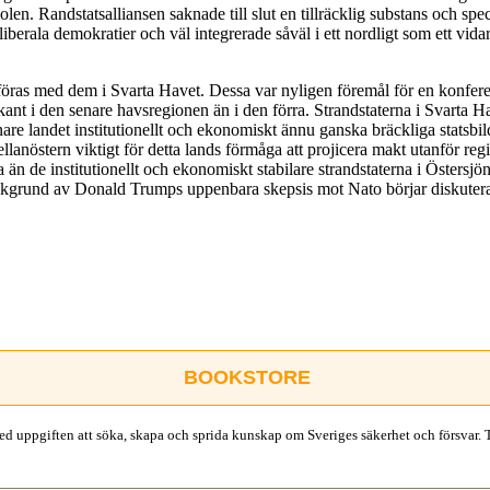
en. Randstatsalliansen saknade till slut en tillräcklig substans och spe
ila liberala demokratier och väl integrerade såväl i ett nordligt som ett v
föras med dem i Svarta Havet. Dessa var nyligen föremål för en konfer
kant i den senare havsregionen än i den förra. Strandstaterna i Svarta
re landet institutionellt och ekonomiskt ännu ganska bräckliga statsbild
anöstern viktigt för detta lands förmåga att projicera makt utanför regi
 än de institutionellt och ekonomiskt stabilare strandstaterna i Östersj
 bakgrund av Donald Trumps uppenbara skepsis mot Nato börjar diskutera de
BOOKSTORE
d uppgiften att söka, skapa och sprida kunskap om Sveriges säkerhet och försvar. 