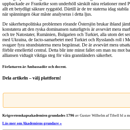
uppbackade av Frankrike som underhöll särskilt nära relationer med Pol
allt ett betydligt säkrare ryggstöd. Därtill är de tre staterna idag stab
när spänningen ökar måste analyseras i detta ljus.
De säkerhetspolitiska problemen rörande Östersjön brukar ibland jäm
konstatera att den ryska dominansen naturligtvis är avsevärt mera mar
och tre Natostater, Rumänien, Bulgarien och Turkiet, alla utom det sena
med Ukraina, de facto-samarbetet med Turkiet och Rysslands roll i Mell
svagare fyra strandstaterna mera begränsat. De är avsevärt mera utsatta
förblir emellertid central. Detta blir inte minst fallet om man nu mot
alliansen vidtagit viktiga steg för våra grannländers säkerhet.
Författaren är Ambassadör och docent.
Dela artikeln – välj plattform!
Facebook
X
Reddit
LinkedIn
WhatsApp
Tumblr
Pinterest
Vk
E-
post
Krigsvetenskap­sakademien grundades 1796
av Gustav Wilhelm af Tibell bl a me
Läs mer om Akademiens grundare »