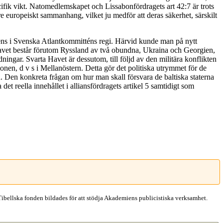
cifik vikt. Natomedlemskapet och Lissabonfördragets art 42:7 är trots
idare europeiskt sammanhang, vilket ju medför att deras säkerhet, särskilt
ens i Svenska Atlantkommitténs regi. Härvid kunde man på nytt
 Havet består förutom Ryssland av två obundna, Ukraina och Georgien,
ningar. Svarta Havet är dessutom, till följd av den militära konflikten
onen, d v s i Mellanöstern. Detta gör det politiska utrymmet för de
ön. Den konkreta frågan om hur man skall försvara de baltiska staterna
t reella innehållet i alliansfördragets artikel 5 samtidigt som
Tibellska fonden bildades för att stödja Akademiens publicistiska verksamhet.