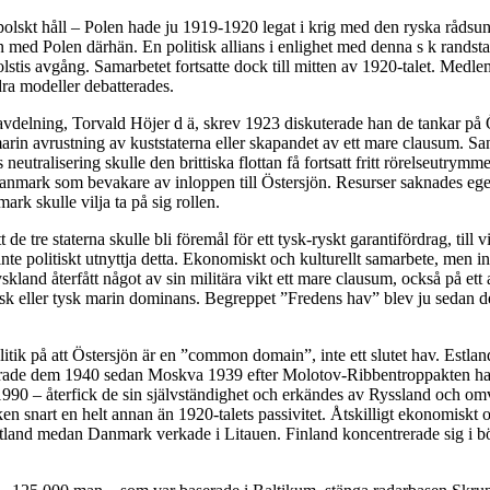
n polskt håll – Polen hade ju 1919-1920 legat i krig med den ryska rådsu
n med Polen därhän. En politisk allians i enlighet med denna s k randstat
olstis avgång. Samarbetet fortsatte dock till mitten av 1920-talet. Me
ra modeller debatterades.
elning, Torvald Höjer d ä, skrev 1923 diskuterade han de tankar på Öst
marin avrustning av kuststaterna eller skapandet av ett mare clausum. Sa
ralisering skulle den brittiska flottan få fortsatt fritt rörelseutrymm
h Danmark som bevakare av inloppen till Östersjön. Resurser saknades eg
rk skulle vilja ta på sig rollen.
e tre staterna skulle bli föremål för ett tysk-ryskt garantifördrag, till
t inte politiskt utnyttja detta. Ekonomiskt och kulturellt samarbete, men 
kland återfått något av sin militära vikt ett mare clausum, också på ett 
jetisk eller tysk marin dominans. Begreppet ”Fredens hav” blev ju sedan
litik på att Östersjön är en ”common domain”, inte ett slutet hav. Estla
erade dem 1940 sedan Moskva 1939 efter Molotov-Ribbentroppakten ha ti
90 – återfick de sin självständighet och erkändes av Ryssland och omvä
 snart en helt annan än 1920-talets passivitet. Åtskilligt ekonomiskt oc
Lettland medan Danmark verkade i Litauen. Finland koncentrerade sig i