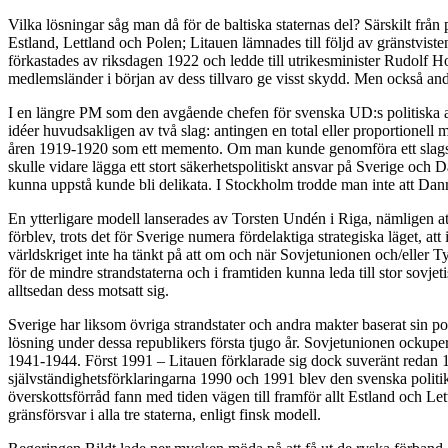
Vilka lösningar såg man då för de baltiska staternas del? Särskilt frå
Estland, Lettland och Polen; Litauen lämnades till följd av gränstviste
förkastades av riksdagen 1922 och ledde till utrikesminister Rudolf H
medlemsländer i början av dess tillvaro ge visst skydd. Men också and
I en längre PM som den avgående chefen för svenska UD:s politiska avd
idéer huvudsakligen av två slag: antingen en total eller proportionell 
åren 1919-1920 som ett memento. Om man kunde genomföra ett slags neut
skulle vidare lägga ett stort säkerhetspolitiskt ansvar på Sverige oc
kunna uppstå kunde bli delikata. I Stockholm trodde man inte att Danma
En ytterligare modell lanserades av Torsten Undén i Riga, nämligen att d
förblev, trots det för Sverige numera fördelaktiga strategiska läget, at
världskriget inte ha tänkt på att om och när Sovjetunionen och/eller Tys
för de mindre strandstaterna och i framtiden kunna leda till stor sov
alltsedan dess motsatt sig.
Sverige har liksom övriga strandstater och andra makter baserat sin po
lösning under dessa republikers första tjugo år. Sovjetunionen ockup
1941-1944. Först 1991 – Litauen förklarade sig dock suveränt redan 19
självständighetsförklaringarna 1990 och 1991 blev den svenska politiken
överskottsförråd fann med tiden vägen till framför allt Estland och 
gränsförsvar i alla tre staterna, enligt finsk modell.