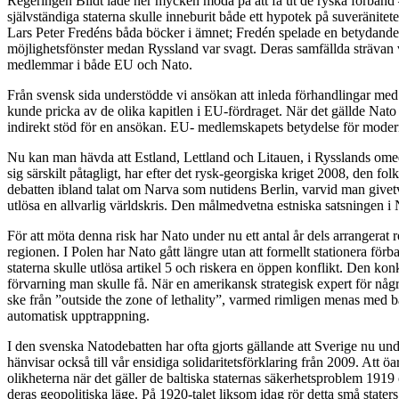
Regeringen Bildt lade ner mycken möda på att få ut de ryska förband 
självständiga staterna skulle inneburit både ett hypotek på suveränitet
Lars Peter Fredéns båda böcker i ämnet; Fredén spelade en betydande ro
möjlighetsfönster medan Ryssland var svagt. Deras samfällda strävan va
medlemmar i både EU och Nato.
Från svensk sida understödde vi ansökan att inleda förhandlingar med E
kunde pricka av de olika kapitlen i EU-fördraget. När det gällde Nato
indirekt stöd för en ansökan. EU- medlemskapets betydelse för moder
Nu kan man hävda att Estland, Lettland och Litauen, i Rysslands omed
sig särskilt påtagligt, har efter det rysk-georgiska kriget 2008, den f
debatten ibland talat om Narva som nutidens Berlin, varvid man givet
utlösa en allvarlig världskris. Den målmedvetna estniska satsningen i 
För att möta denna risk har Nato under nu ett antal år dels arrangerat 
regionen. I Polen har Nato gått längre utan att formellt stationera fö
staterna skulle utlösa artikel 5 och riskera en öppen konflikt. Den ko
förvarning man skulle få. När en amerikansk strategisk expert för någ
ske från ”outside the zone of lethality”, varmed rimligen menas med ba
automatisk upptrappning.
I den svenska Natodebatten har ofta gjorts gällande att Sverige nu und
hänvisar också till vår ensidiga solidaritetsförklaring från 2009. Att öa
olikheterna när det gäller de baltiska staternas säkerhetsproblem 1919
deras geopolitiska läge. På 1920-talet liksom idag rör detta små state