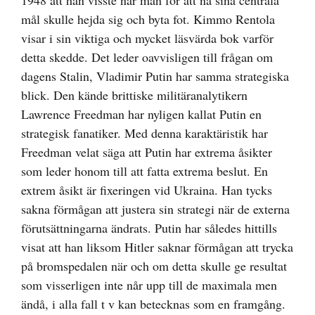
1948 att han visste när man för att nå sina centrala
mål skulle hejda sig och byta fot. Kimmo Rentola
visar i sin viktiga och mycket läsvärda bok varför
detta skedde. Det leder oavvisligen till frågan om
dagens Stalin, Vladimir Putin har samma strategiska
blick. Den kände brittiske militäranalytikern
Lawrence Freedman har nyligen kallat Putin en
strategisk fanatiker. Med denna karaktäristik har
Freedman velat säga att Putin har extrema åsikter
som leder honom till att fatta extrema beslut. En
extrem åsikt är fixeringen vid Ukraina. Han tycks
sakna förmågan att justera sin strategi när de externa
förutsättningarna ändrats. Putin har således hittills
visat att han liksom Hitler saknar förmågan att trycka
på bromspedalen när och om detta skulle ge resultat
som visserligen inte når upp till de maximala men
ändå, i alla fall t v kan betecknas som en framgång.