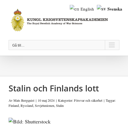
Fortsätt
Svenska
English
till
innehållet
Gå till…
Stalin och Finlands lott
Av
Mats Bergquist
|
10 maj 2024
|
Kategorier:
Försvar och säkerhet
|
Taggar:
Finland
,
Ryssland
,
Sovjetunionen
,
Stalin
Visa