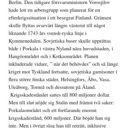
Berlin. Den tidigare försvarsministern Vorosjilov
hade lett en arbetsgrupp som planerat för en
efterkrigssituation i ett besegrat Finland. Gränsen
skulle flyttas avsevärt längre västerut till något
liknande 1743 års svensk-ryska linje i
Kymmenedalen. Sovjetiska baser skulle upprättas
både i Porkala i västra Nyland nära huvudstaden, i
Hangöområdet och i Kotkaområdet. Planen
inkluderade vidare, ” när det behövdes” och så länge
kriget mot Tyskland fortsatte, sovjetiska garnisoner i
flera större finska städer, Helsingfors, Åbo, Vasa,
Uleåborg, Torneå och dessutom på Åland.
Krigsskadeståndet sattes till 800 miljoner dollar.
Men till slut nöjde sig Stalin med främst två saker:
Porkalaområdet och ett fortfarande enormt
krigsskadestånd, 600 miljoner. Där böjde han sig
inte. Men i övrigt slog han till reträtt, inklusive