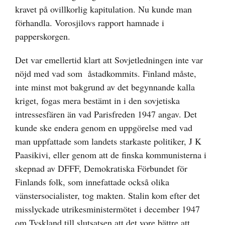
kravet på ovillkorlig kapitulation. Nu kunde man
förhandla. Vorosjilovs rapport hamnade i
papperskorgen.
Det var emellertid klart att Sovjetledningen inte var
nöjd med vad som åstadkommits. Finland måste,
inte minst mot bakgrund av det begynnande kalla
kriget, fogas mera bestämt in i den sovjetiska
intressesfären än vad Parisfreden 1947 angav. Det
kunde ske endera genom en uppgörelse med vad
man uppfattade som landets starkaste politiker, J K
Paasikivi, eller genom att de finska kommunisterna i
skepnad av DFFF, Demokratiska Förbundet för
Finlands folk, som innefattade också olika
vänstersocialister, tog makten. Stalin kom efter det
misslyckade utrikesministermötet i december 1947
om Tyskland till slutsatsen att det vore bättre att