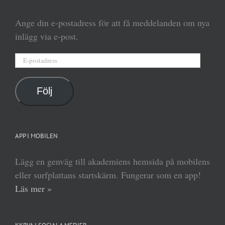
Ange din e-postadress för att få meddelanden om nya
inlägg via e-post.
E-
postadress
Följ
APP I MOBILEN
Lägg en genväg till akademiens hemsida på mobilens
eller surfplattans startskärm. Fungerar som en app!
Läs mer »