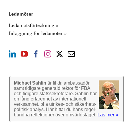
Ledamöter
Ledamotsförteckning »
Inloggning för ledamöter »
Michael Sahlin
är fil dr, ambassadör
samt tidigare general­direktör för FBA
och tidigare stats­sekre­terare. Sahlin har
en lång erfarenhet av inter­nationell
verk­samhet, bl a utrikes- och säkerhets­
politisk analys. Här hittar du hans regel­
bundna reflek­tioner över omvärlds­läget.
Läs mer »