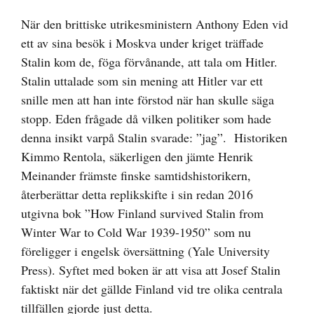
större
bild
När den brittiske utrikesministern Anthony Eden vid
ett av sina besök i Moskva under kriget träffade
Stalin kom de, föga förvånande, att tala om Hitler.
Stalin uttalade som sin mening att Hitler var ett
snille men att han inte förstod när han skulle säga
stopp. Eden frågade då vilken politiker som hade
denna insikt varpå Stalin svarade: ”jag”. Historiken
Kimmo Rentola, säkerligen den jämte Henrik
Meinander främste finske samtidshistorikern,
återberättar detta replikskifte i sin redan 2016
utgivna bok ”How Finland survived Stalin from
Winter War to Cold War 1939-1950” som nu
föreligger i engelsk översättning (Yale University
Press). Syftet med boken är att visa att Josef Stalin
faktiskt när det gällde Finland vid tre olika centrala
tillfällen gjorde just detta.