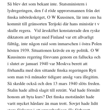
Så blev det som bekant inte. Statsministern i
lydregeringen, den f d röde upprorsmannen från det
finska inbördeskriget, O W Kuusinen, lär inte ens ha
kommit till gränsorten Terijoki där hans ministär t v
skulle regera. Vid årsskiftet konstaterade den ryske
diktatorn att kriget med Finland var ett allvarligt
fälttåg, inte någon raid som inmarschen i östra Polen
hösten 1939. Situationen krävde en ny politik. O W
Kuusinens regering försvann genom en fallucka och
i slutet av januari 1940 var Moskva berett att
förhandla med den sittande finska regeringen Ryti
som man två månader tidigare ansåg vara illegitim.
Så skedde också och den 13 mars 1940 slöts freden.
Stalin hade alltså slagit till reträtt. Vad hade förmått
honom att byta kurs? Det finska motståndet hade
varit mycket hårdare än man trott. Sovjet hade lidit
stora förluster i ett uppenbarligen illa förberett