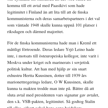
komma till ett avtal med Paasikivi som hade
legitimitet i Finland än att lita till att de finska
kommunisterna och deras samarbetspartners i det val
som väntade 1948 skulle kunna uppnå 101 platser i
riksdagen och därmed majoritet.
För de finska kommunisterna hade man i Kreml ett
måttligt förtroende. Deras ledare Yrjö Leino hade
inte, i motsats till östeuropeiska kollegor, inte varit i
Moskva under kriget och marinerats i sovjetisk
politisk kultur. Att han med hjälp av sin snart
exhustru Hertta Kuusinen, dotter till 1939 års
marionettregerings ledare, O W Kuusinen, skulle
kunna ta makten trodde man inte på. Bättre då att
sluta avtal med presidenten vars signatur gav avtalet,
den s.k. VSB-pakten, legitimitet. Så godtog Stalin
till allas, säkert också hans egna hejdukars,