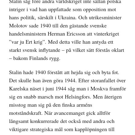
Stalin såg före andra världskriget inte sällan polska
intriger i vad han uppfattade som opposition mot
hans politik, särskilt i Ukraina. Och utrikesminister
Molotov sade 1940 till den gästande svenske
handelsministern Herman Ericsson att vinterkriget
”var ju Ert krig”. Med detta ville han antyda ett
starkt svensk inflytande – på vilket sätt förstås oklart
– bakom Finlands rygg.
Stalin hade 1940 förstått att hejda sig och byta fot.
Det skulle han även göra 1944. Efter storanfallet över
Karelska näset i juni 1944 såg man i Moskva framför
sig en snabb marsch mot Helsingfors. Men återigen
misstog man sig på den finska arméns
motståndskraft. När avancemanget gick alltför
långsamt konkurrerade det också med andra och
viktigare strategiska mål som kapplöpningen till