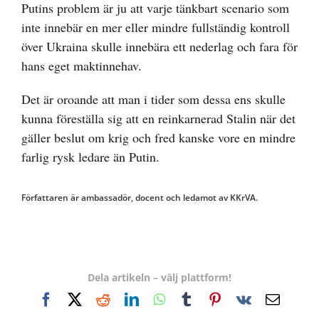
Putins problem är ju att varje tänkbart scenario som
inte innebär en mer eller mindre fullständig kontroll
över Ukraina skulle innebära ett nederlag och fara för
hans eget maktinnehav.
Det är oroande att man i tider som dessa ens skulle
kunna föreställa sig att en reinkarnerad Stalin när det
gäller beslut om krig och fred kanske vore en mindre
farlig rysk ledare än Putin.
Författaren är ambassadör, docent och ledamot av KKrVA.
Dela artikeln – välj plattform!
Facebook
X
Reddit
LinkedIn
WhatsApp
Tumblr
Pinterest
Vk
E-
post