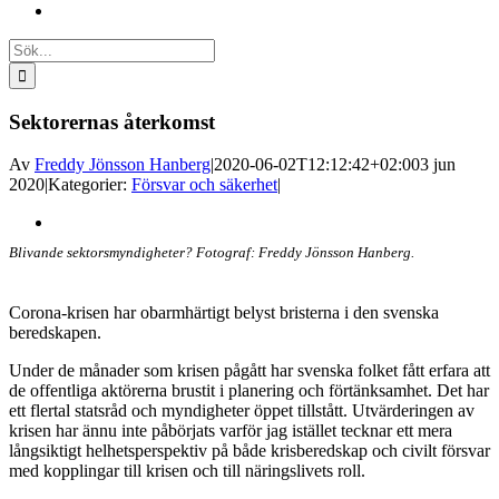
Sök
efter:
Sektorernas återkomst
Av
Freddy Jönsson Hanberg
|
2020-06-02T12:12:42+02:00
3 jun
2020
|
Kategorier:
Försvar och säkerhet
|
Visa
större
Blivande sektorsmyndigheter? Fotograf: Freddy Jönsson Hanberg.
bild
Corona-krisen har obarmhärtigt belyst bristerna i den svenska
beredskapen.
Under de månader som krisen pågått har svenska folket fått erfara att
de offentliga aktörerna brustit i planering och förtänksamhet. Det har
ett flertal statsråd och myndigheter öppet tillstått. Utvärderingen av
krisen har ännu inte påbörjats varför jag istället tecknar ett mera
långsiktigt helhetsperspektiv på både krisberedskap och civilt försvar
med kopplingar till krisen och till näringslivets roll.