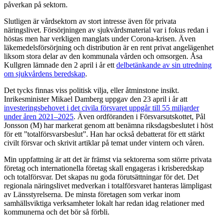
påverkan på sektorn.
Slutligen är vårdsektorn av stort intresse även för privata
näringslivet. Försörjningen av sjukvårdsmaterial var i fokus redan i
höstas men har verkligen manglats under Corona-krisen. Även
läkemedelsförsörjning och distribution är en rent privat angelägenhet
liksom stora delar av den kommunala vården och omsorgen. Åsa
Kullgren lämnade den 2 april i år ett
delbetänkande av sin utredning
om sjukvårdens beredskap
.
Det tycks finnas viss politisk vilja, eller åtminstone insikt.
Inrikesminister Mikael Damberg uppgav den 23 april i år att
investeringsbehovet i det civila försvaret uppgår till 55 miljarder
under åren 2021–2025
. Även ordföranden i Försvarsutskottet, Pål
Jonsson (M) har markerat genom att benämna riksdagsbeslutet i höst
för ett ”totalförsvarsbeslut”. Han har också debatterat för ett stärkt
civilt försvar och skrivit artiklar på temat under vintern och våren.
Min uppfattning är att det är främst via sektorerna som större privata
företag och internationella företag skall engageras i krisberedskap
och totalförsvar. Det skapas nu goda förutsättningar för det. Det
regionala näringslivet medverkan i totalförsvaret hanteras lämpligast
av Länsstyrelserna. De minsta företagen som verkar inom
samhällsviktiga verksamheter lokalt har redan idag relationer med
kommunerna och det bör så förbli.