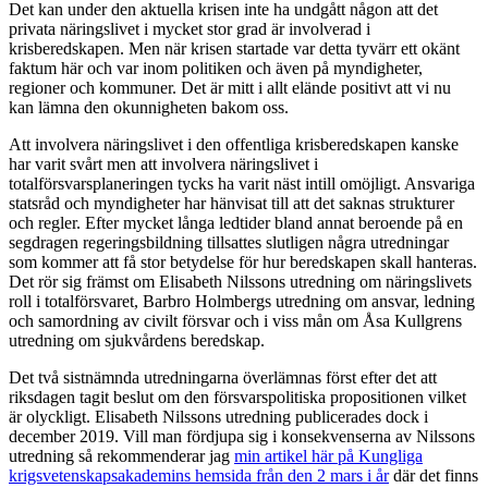
Det kan under den aktuella krisen inte ha undgått någon att det
privata näringslivet i mycket stor grad är involverad i
krisberedskapen. Men när krisen startade var detta tyvärr ett okänt
faktum här och var inom politiken och även på myndigheter,
regioner och kommuner. Det är mitt i allt elände positivt att vi nu
kan lämna den okunnigheten bakom oss.
Att involvera näringslivet i den offentliga krisberedskapen kanske
har varit svårt men att involvera näringslivet i
totalförsvarsplaneringen tycks ha varit näst intill omöjligt. Ansvariga
statsråd och myndigheter har hänvisat till att det saknas strukturer
och regler. Efter mycket långa ledtider bland annat beroende på en
segdragen regeringsbildning tillsattes slutligen några utredningar
som kommer att få stor betydelse för hur beredskapen skall hanteras.
Det rör sig främst om Elisabeth Nilssons utredning om näringslivets
roll i totalförsvaret, Barbro Holmbergs utredning om ansvar, ledning
och samordning av civilt försvar och i viss mån om Åsa Kullgrens
utredning om sjukvårdens beredskap.
Det två sistnämnda utredningarna överlämnas först efter det att
riksdagen tagit beslut om den försvarspolitiska propositionen vilket
är olyckligt. Elisabeth Nilssons utredning publicerades dock i
december 2019. Vill man fördjupa sig i konsekvenserna av Nilssons
utredning så rekommenderar jag
min artikel här på Kungliga
krigsvetenskapsakademins hemsida från den 2 mars i år
där det finns