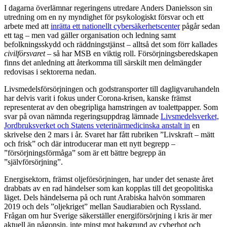
I dagarna överlämnar regeringens utredare Anders Danielsson sin
utredning om en ny myndighet för psykologiskt försvar och ett
arbete med att
inrätta ett nationellt cybersäkerhetscenter
pågår sedan
ett tag – men vad gäller organisation och ledning samt
befolkningsskydd och räddningstjänst – alltså det som förr kallades
civilförsvaret
– så har MSB en viktig roll. Försörjningsberedskapen
finns det anledning att återkomma till särskilt men delmängder
redovisas i sektorerna nedan.
Livsmedelsförsörjningen och godstransporter till dagligvaruhandeln
har delvis varit i fokus under Corona-krisen, kanske främst
representerat av den obegripliga hamstringen av toalettpapper. Som
svar på ovan nämnda regeringsuppdrag lämnade
Livsmedelsverket,
Jordbruksverket och Statens veterinärmedicinska anstalt in
en
skrivelse den 2 mars i år. Svaret har fått rubriken ”Livskraft – mätt
och frisk” och där introducerar man ett nytt begrepp –
”försörjningsförmåga” som är ett bättre begrepp än
”självförsörjning”.
Energisektorn, främst oljeförsörjningen, har under det senaste året
drabbats av en rad händelser som kan kopplas till det geopolitiska
läget. Dels händelserna på och runt Arabiska halvön sommaren
2019 och dels ”oljekriget” mellan Saudiarabien och Ryssland.
Frågan om hur Sverige säkerställer energiförsörjning i kris är mer
aktuell än någonsin, inte minst mot bakgrund av cyberhot och