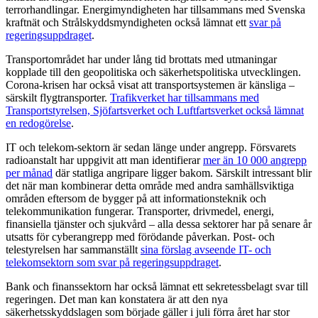
terrorhandlingar. Energimyndigheten har tillsammans med Svenska
kraftnät och Strålskyddsmyndigheten också lämnat ett
svar på
regeringsuppdraget
.
Transportområdet har under lång tid brottats med utmaningar
kopplade till den geopolitiska och säkerhetspolitiska utvecklingen.
Corona-krisen har också visat att transportsystemen är känsliga –
särskilt flygtransporter.
Trafikverket har tillsammans med
Transportstyrelsen, Sjöfartsverket och Luftfartsverket också lämnat
en redogörelse
.
IT och telekom-sektorn är sedan länge under angrepp. Försvarets
radioanstalt har uppgivit att man identifierar
mer än 10 000 angrepp
per månad
där statliga angripare ligger bakom. Särskilt intressant blir
det när man kombinerar detta område med andra samhällsviktiga
områden eftersom de bygger på att informationsteknik och
telekommunikation fungerar. Transporter, drivmedel, energi,
finansiella tjänster och sjukvård – alla dessa sektorer har på senare år
utsatts för cyberangrepp med förödande påverkan. Post- och
telestyrelsen har sammanställt
sina förslag avseende IT- och
telekomsektorn som svar på regeringsuppdraget
.
Bank och finanssektorn har också lämnat ett sekretessbelagt svar till
regeringen. Det man kan konstatera är att den nya
säkerhetsskyddslagen som började gäller i juli förra året har stor