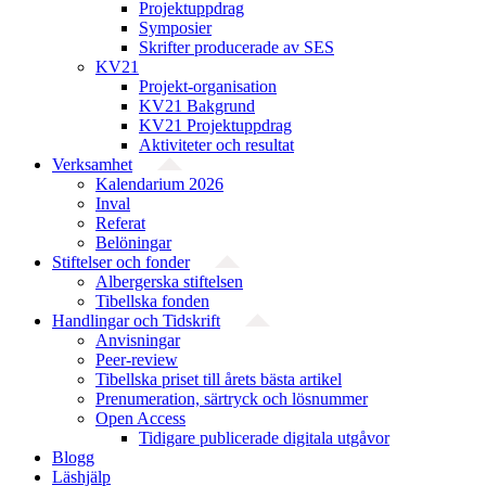
Projektuppdrag
Symposier
Skrifter producerade av SES
KV21
Projekt-organisation
KV21 Bakgrund
KV21 Projektuppdrag
Aktiviteter och resultat
Verksamhet
Kalendarium 2026
Inval
Referat
Belöningar
Stiftelser och fonder
Albergerska stiftelsen
Tibellska fonden
Handlingar och Tidskrift
Anvisningar
Peer-review
Tibellska priset till årets bästa artikel
Prenumeration, särtryck och lösnummer
Open Access
Tidigare publicerade digitala utgåvor
Blogg
Läshjälp