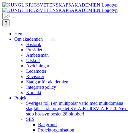
Fortsätt
till
innehållet
Sök
efter:
Hem
Om akademien
Historik
Presidiet
Ämbetsmän
Utskott
Avdelningar
Ledamöter
Revisorer
Stadgar för akademien
Integritetspolicy
Kontakt
Projekt
Sveriges roll i en multipolär värld med multidomäna
slagfält – från projektet SV-A-R till SV-A-R 2.0: Next
stop höstsymposiet 28 oktober!
SES
Bakgrund
Projekt­organisation