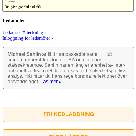
fonden
.
🙏
Din gåva gör skillnad
Ledamöter
Ledamotsförteckning »
Inloggning för ledamöter »
Michael Sahlin
är fil dr, ambassadör samt
tidigare general­direktör för FBA och tidigare
stats­sekre­terare. Sahlin har en lång erfarenhet av inter­
nationell verk­samhet, bl a utrikes- och säkerhets­politisk
analys. Här hittar du hans regel­bundna reflek­tioner över
omvärlds­läget.
Läs mer »
FRI NEDLADDNING