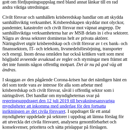
gott om fördjupningsuppslag med bland annat länkar till en rad
andra viktiga utredningar.
Civilt försvar och samhällets krisberedskap handlar om att skydda
samhällsviktig verksamhet. Krisberedskapen skyddar mot olyckor,
pandemier, katastrofer och civilt försvar mot väpnat angrepp. De
samhällsviktiga verksamheterna har av MSB delats in i elva sektorer.
Några av dessa sektorer domineras helt av privata aktörer.
Näringslivet utgör krisberedskap och civilt försvar av t ex bank- och
finanssektorn, IT- och telekom, livsmedelsförsörjning, transporter
och energi. Inom dessa områden har också kritiken varit som mest
högljudd avseende avsaknad av regler och styrningar men främst att
det inte funnits någon offentlig motpart.
Det är nu på god väg att
ändras
.
I skuggan av den pågående Corona-krisen har det nämligen hänt en
del som torde vara av intresse för alla som arbetar med
krisberedskap och civilt försvar, såväl i offentlig sektor som i
näringslivet. Det handlar om myndigheternas svar på
regeringsuppdraget den 12 juli 2019 till bevakningsansvariga
myndigheter att inkomma med underlag för den fortsatta
inriktningen av det civila försvaret
. I uppdraget får ett antal
myndigheter uppdelade på sektorer i uppdrag att lämna förslag för
att utveckla det civila försvaret, analysera genomförbarhet och
konsekvenser, prioritera och sätta prislappar på förslagen.