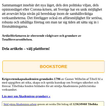
Sammantaget innebär det nya läget, dels den politiska viljan, dels
opinionsläget efter Corona-krisen, att Sverige har en unik möjlighet
att avsevärt höja nivån på beredskap inom de samhällsviktiga
verksamheterna. Det föreligger också en affärsmöjlighet för seriösa,
robusta och uthålliga företag om man tar sig tiden att sätta sig in i
förutsättningarna.
Artikelförfattaren är oberoende rådgivare och grundare av
Totalförsvarsstiftelsen.
Dela artikeln – välj plattform!
Facebook
X
Reddit
LinkedIn
WhatsApp
Tumblr
Pinterest
Vk
E-
post
BOOKSTORE
Krigsvetenskap­sakademien grundades 1796
av Gustav Wilhelm af Tibell bl a
med uppgiften att söka, skapa och sprida kunskap om Sveriges säkerhet och
försvar. Tibellska fonden bildades för att stödja Akademiens publicistiska
verksamhet.
Läs mer om Akademiens grundare »
Stöd gärna Akademiens arbete
genom att swisha Ditt bidrag till
1236249460 Tibellska