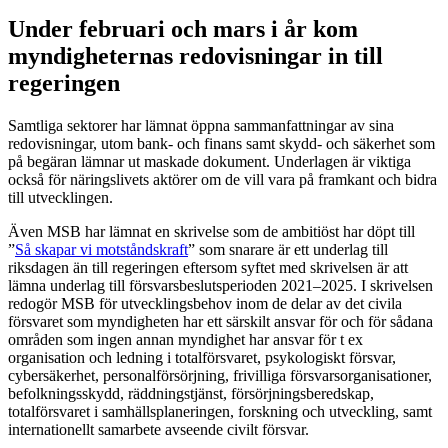
Under februari och mars i år kom
myndigheternas redovisningar in till
regeringen
Samtliga sektorer har lämnat öppna sammanfattningar av sina
redovisningar, utom bank- och finans samt skydd- och säkerhet som
på begäran lämnar ut maskade dokument. Underlagen är viktiga
också för näringslivets aktörer om de vill vara på framkant och bidra
till utvecklingen.
Även MSB har lämnat en skrivelse som de ambitiöst har döpt till
”
Så skapar vi motståndskraft
” som snarare är ett underlag till
riksdagen än till regeringen eftersom syftet med skrivelsen är att
lämna underlag till försvarsbeslutsperioden 2021–2025. I skrivelsen
redogör MSB för utvecklingsbehov inom de delar av det civila
försvaret som myndigheten har ett särskilt ansvar för och för sådana
områden som ingen annan myndighet har ansvar för t ex
organisation och ledning i totalförsvaret, psykologiskt försvar,
cybersäkerhet, personalförsörjning, frivilliga försvarsorganisationer,
befolkningsskydd, räddningstjänst, försörjningsberedskap,
totalförsvaret i samhällsplaneringen, forskning och utveckling, samt
internationellt samarbete avseende civilt försvar.