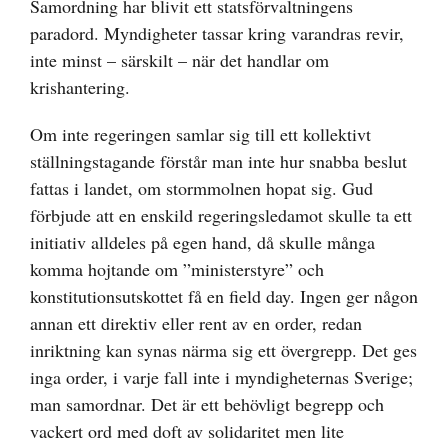
Samordning har blivit ett statsförvaltningens
paradord. Myndigheter tassar kring varandras revir,
inte minst – särskilt – när det handlar om
krishantering.
Om inte regeringen samlar sig till ett kollektivt
ställningstagande förstår man inte hur snabba beslut
fattas i landet, om stormmolnen hopat sig. Gud
förbjude att en enskild regeringsledamot skulle ta ett
initiativ alldeles på egen hand, då skulle många
komma hojtande om ”ministerstyre” och
konstitutionsutskottet få en field day. Ingen ger någon
annan ett direktiv eller rent av en order, redan
inriktning kan synas närma sig ett övergrepp. Det ges
inga order, i varje fall inte i myndigheternas Sverige;
man samordnar. Det är ett behövligt begrepp och
vackert ord med doft av solidaritet men lite