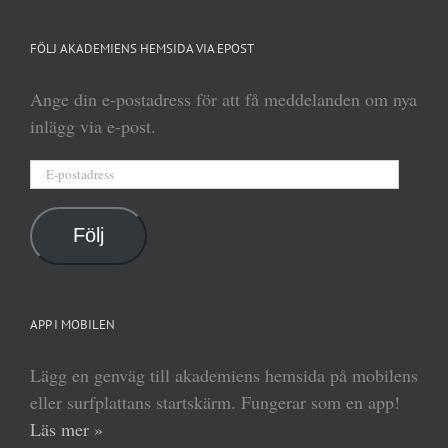
FÖLJ AKADEMIENS HEMSIDA VIA EPOST
Ange din e-postadress för att få meddelanden om nya
inlägg via e-post.
E-
postadress
Följ
APP I MOBILEN
Lägg en genväg till akademiens hemsida på mobilens
eller surfplattans startskärm. Fungerar som en app!
Läs mer »