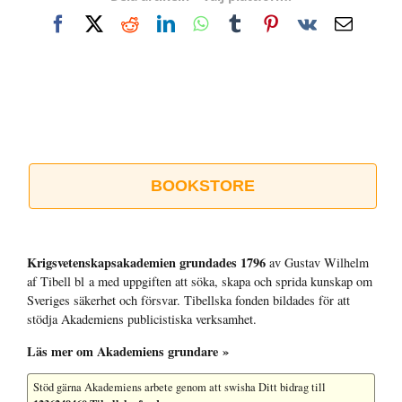
Facebook
X
Reddit
LinkedIn
WhatsApp
Tumblr
Pinterest
Vk
E-
post
BOOKSTORE
Krigsvetenskap­sakademien grundades 1796
av Gustav Wilhelm
af Tibell bl a med uppgiften att söka, skapa och sprida kunskap om
Sveriges säkerhet och försvar. Tibellska fonden bildades för att
stödja Akademiens publicistiska verksamhet.
Läs mer om Akademiens grundare »
Stöd gärna Akademiens arbete
genom att swisha Ditt bidrag till