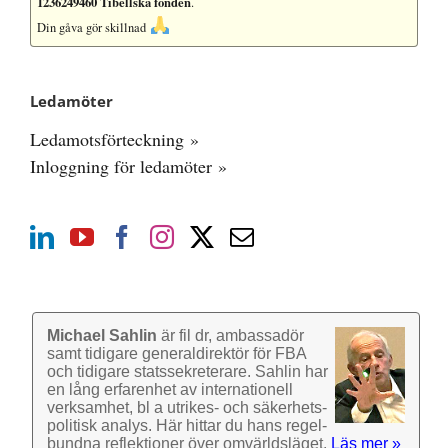
1236249460 Tibellska fonden
.
Din gåva gör skillnad
Ledamöter
Ledamotsförteckning »
Inloggning för ledamöter »
Michael Sahlin
är fil dr, ambassadör
samt tidigare general­direktör för FBA
och tidigare stats­sekre­terare. Sahlin har
en lång erfarenhet av inter­nationell
verk­samhet, bl a utrikes- och säkerhets­
politisk analys. Här hittar du hans regel­
bundna reflek­tioner över omvärlds­läget.
Läs mer »