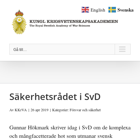
Fortsätt
Svenska
English
till
innehållet
Gå till…
Säkerhetsrådet i SvD
Av
KKrVA
|
26 apr 2019
|
Kategorier:
Försvar och säkerhet
Gunnar Hökmark skriver idag i SvD om de komplexa
och mångfacetterade hot som utmanar svensk