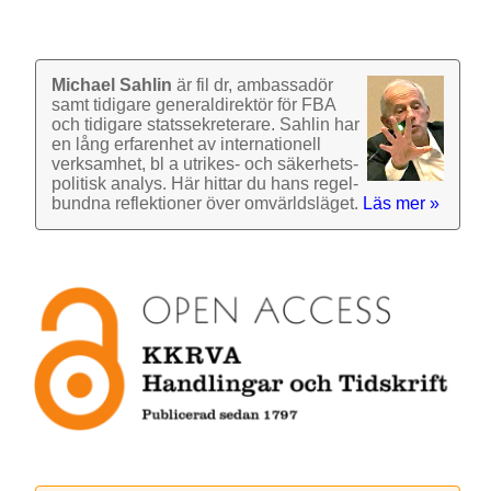
Michael Sahlin
är fil dr, ambassadör
samt tidigare general­direktör för FBA
och tidigare stats­sekre­terare. Sahlin har
en lång erfarenhet av inter­nationell
verk­samhet, bl a utrikes- och säkerhets­
politisk analys. Här hittar du hans regel­
bundna reflek­tioner över omvärlds­läget.
Läs mer »