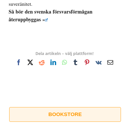
suveränitet.
Så bör den svenska försvarsförmågan
återuppbyggas »
Dela artikeln – välj plattform!
Facebook
X
Reddit
LinkedIn
WhatsApp
Tumblr
Pinterest
Vk
E-
post
BOOKSTORE