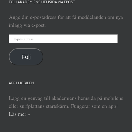
FÖLJ AKADEMIENS HEMSIDA VIA EPOST
Ange din e-postadress för att få meddelanden om nya
inlägg via e-post.
E-
postadress
Följ
APP I MOBILEN
Lägg en genväg till akademiens hemsida på mobilens
eller surfplattans startskärm. Fungerar som en app!
Läs mer »