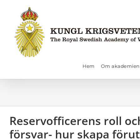
Fortsätt
till
innehållet
Hem
Om akademien
Reservofficerens roll och
försvar- hur skapa föru