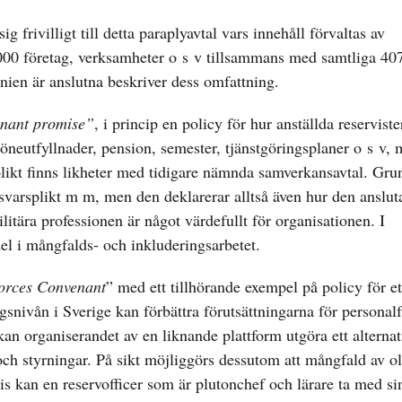
g frivilligt till detta paraplyavtal vars innehåll förvaltas av
1 000 företag, verksamheter o s v tillsammans med samtliga 40
nien är anslutna beskriver dess omfattning.
nant promise”
, i princip en policy för hur anställda reservist
 löneutfyllnader, pension, semester, tjänstgöringsplaner o s v,
likt finns likheter med tidigare nämnda samverkansavtal. Gru
rsvarsplikt m m, men den deklarerar alltså även hur den anslu
itära professionen är något värdefullt för organisationen. I
el i mångfalds- och inkluderingsarbetet.
orces Convenant
” med ett tillhörande exempel på policy för et
ngsnivån i Sverige kan förbättra förutsättningarna för personal
kan organiserandet av en liknande plattform utgöra ett alternativ
 och styrningar. På sikt möjliggörs dessutom att mångfald av o
is kan en reservofficer som är plutonchef och lärare ta med si