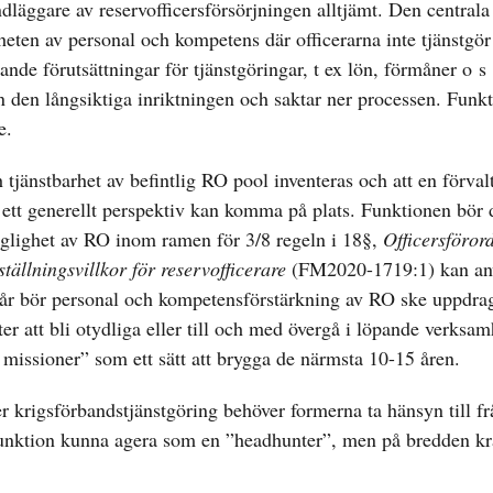
läggare av reservofficersförsörjningen alltjämt. Den centrala
gheten av personal och kompetens där officerarna inte tjänstgör
nde förutsättningar för tjänstgöringar, t ex lön, förmåner o s
rån den långsiktiga inriktningen och saktar ner processen. Funk
e.
tjänstbarhet av befintlig RO pool inventeras och att en förvalt
r ett generellt perspektiv kan komma på plats. Funktionen bör 
änglighet av RO inom ramen för 3/8 regeln i 18§,
Officersföror
tällningsvillkor för reservofficerare
(FM2020-1719:1) kan an
 8 år bör personal och kompetensförstärkning av RO ske uppdra
r att bli otydliga eller till och med övergå i löpande verksam
 missioner” som ett sätt att brygga de närmsta 10-15 åren.
r krigsförbandstjänstgöring behöver formerna ta hänsyn till f
 funktion kunna agera som en ”headhunter”, men på bredden k