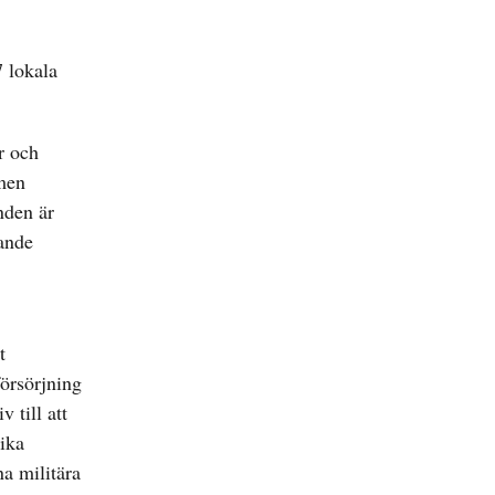
7 lokala
er och
 men
nden är
tande
t
försörjning
 till att
lika
na militära