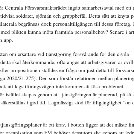
ör Centrala Försvarsmaktsrådet ingått samarbetsavtal med ett 
idvisa soldater, sjömän och gruppbefäl. Detta sätt att knyta pe
ilaterala begränsas dock personaltillgången till dessa företag.
ns med plikten kunna möta framtida personalbehov? Senare i art
en upp.
en om ersättare vid tjänstgöring försvårande för den civila
v detta skäl återkommande, ofta anges att arbetsgivaren är ovill
fter propositionen ställdes en fråga om just detta till försvar
fråga 2020/21:275). Den som förstår relationen mellan planerin
dock att lagstiftningsvägen inte kommer att lösa problemet.
r istället skapas genom att tjänstgöringen är planerad, på så 
säkerställas i god tid. Lagmässigt stöd för tillgänglighet ”o
 tjänstgöringsplaner är ett krav, i botten ligger att det måste fi
stor organisation som FM behöver dessutom ske genom att ledn