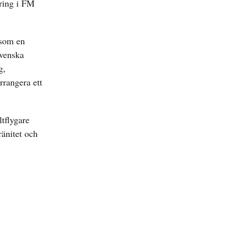
öring i FM
 som en
svenska
g,
rrangera ett
tflygare
ränitet och