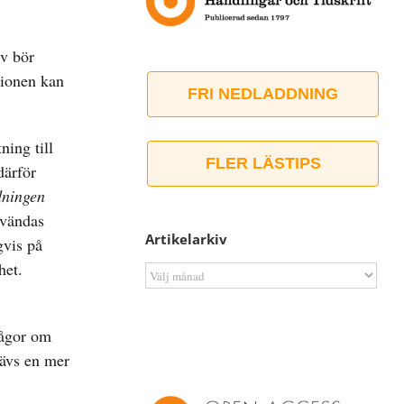
 v bör
tionen kan
FRI NEDLADDNING
ning till
FLER LÄSTIPS
därför
dningen
vändas
Artikelarkiv
gvis på
het.
Artikelarkiv
rågor om
rävs en mer