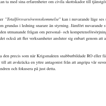
kan ta med sina erfarenheter om civila skottskador till tjänstg
ler
”Totalförsvarsöverenskommelse
” kan i nuvarande läge ses
som grundas i ledning snarare än styrning. Jämfört nuvarande 
 i den utmanande frågan om personal- och kompetensförsörjnin
det också att fler verksamheter ansluter sig enbart genom att a
la den precis som när Krigsmakten snabbutbildade RO eller fäl
till att avskräcka en yttre antagonist från att angripa vår suve
hindren och fokusera på just detta.