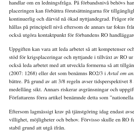
handlar om en ledningsfråga. På förbandsnivå behövs hand
placeringen kan förbättra förutsättningarna för tillgängli
kontinuerlig och därvid nå ökad nyttjandegrad. Frågor röra
hållas på principiell nivå eftersom de annars tar fokus f
också utgöra kontaktpunkt för förbandens RO handläggar
Uppgiften kan vara att leda arbetet så att kompetenser och 
stöd för krigsplaceringar och nyttjande i tillväxt av RO u
också leda arbetet med att utveckla formerna så att tillg
(2007: 1268) eller det som benämns RO2/3 i
Avtal om ans
bättre. På grund av att 3/8 regeln avser tidsperspektivet
medellång sikt. Annars riskerar avgränsningar och uppgifte
Författarens förra artikel benämnde detta som ”nationella
Eftersom lagmässigt krav på tjänstgöring idag endast avse
villighet, möjligheter och behov. Förvisso skulle en RO
stabil grund att utgå ifrån.