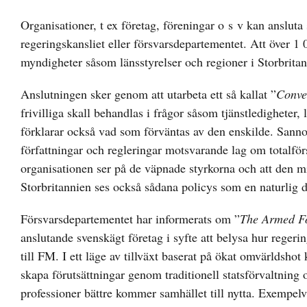
Organisationer, t ex företag, föreningar o s v kan ansluta si
regeringskansliet eller försvarsdepartementet. Att över 
myndigheter såsom länsstyrelser och regioner i Storbritan
Anslutningen sker genom att utarbeta ett så kallat ”
Conve
frivilliga skall behandlas i frågor såsom tjänstledigheter,
förklarar också vad som förväntas av den enskilde. Sanno
författningar och regleringar motsvarande lag om totalfö
organisationen ser på de väpnade styrkorna och att den mil
Storbritannien ses också sådana policys som en naturlig d
Försvarsdepartementet har informerats om ”
The Armed F
anslutande svenskägt företag i syfte att belysa hur regeri
till FM. I ett läge av tillväxt baserat på ökat omvärldshot 
skapa förutsättningar genom traditionell statsförvaltning
professioner bättre kommer samhället till nytta. Exempelv