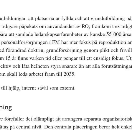
tbildningar, att platserna är fyllda och att grundutbildning på
idigare påpekats om användandet av RO, framkom t ex tidigt
nebära att samlade ledarskapserfarenheter av kanske 55 000 årsa
t personalförsörjningen i FM har mer fokus på reproduktion än
d förändrad doktrin, grundförsörjning genom plikt och frivill
15 år finns varken tid eller pengar till ett ensidigt fokus. 
ktiv och låta helheten styra snarare än att alla förutsättningar
m skall leda arbetet fram till 2035.
till hjälp, internt såväl som externt.
ning
re förefaller det olämpligt att arrangera separata organisatoris
s på central nivå. Den centrala placeringen beror helt enkelt