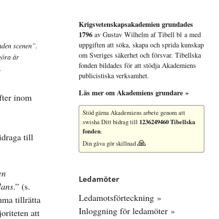
Krigsvetenskap­sakademien grundades
1796
av Gustav Wilhelm af Tibell bl a med
uppgiften att söka, skapa och sprida kunskap
enden scenen”.
om Sveriges säkerhet och försvar. Tibellska
göra är
fonden bildades för att stödja Akademiens
.
publicistiska verksamhet.
Läs mer om Akademiens grundare »
fter inom
Stöd gärna Akademiens arbete
genom att
1236249460 Tibellska
swisha Ditt bidrag till
fonden
.
draga till
🙏
Din gåva gör skillnad
en
Ledamöter
lans
.” (s.
Ledamotsförteckning »
ma tillrätta
Inloggning för ledamöter »
oriteten att