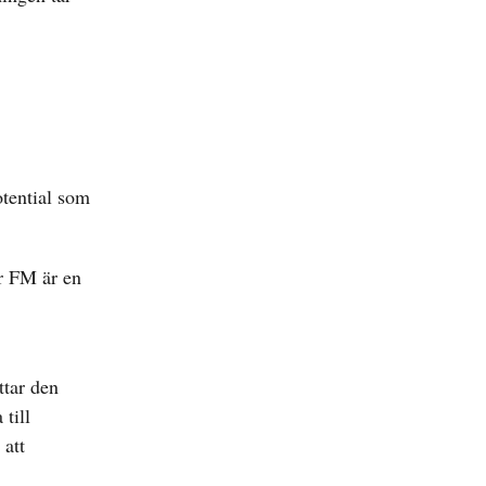
otential som
är FM är en
ttar den
till
 att