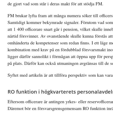
de gjort vad som står i deras makt för att stödja FM.
FM brukar lyfta fram att många numera söker till officersu
Samtidigt kommer bekymrade signaler. Förutom vad som t
att 1 400 officerare snart går i pension, vilket skulle in
närtid försvinner. Av ovanstående skulle kunna förstås at
omhänderta de kompetenser som redan finns. I ett läge me
kombination med krav på en fördubblad försvarsmakt inom 
ligger därför sannolikt i förmågan att öppna upp för perspe
på plats. Därför kan också utmaningen avgränsas till de so
Syftet med artikeln är att tillföra perspektiv som kan vara 
RO funktion i högkvarterets personalavdel
Eftersom officerare är antingen yrkes- eller reservofficera
Däremot bör en försvarsgrensgemensam RO funktion inrätta