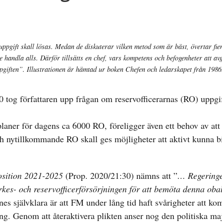
 uppgift skall lösas. Medan de diskuterar vilken metod som är bäst, övertar fi
te handla alls. Därför tillsätts en chef, vars kompetens och befogenheter att av
pgiften”. Illustrationen är hämtad ur boken Chefen och ledarskapet från 1986
0 tog författaren upp frågan om reservofficerarnas (RO) uppgi
planer för dagens ca 6000 RO, föreligger även ett behov av att
h nytillkommande RO skall ges möjligheter att aktivt kunna bi
osition 2021-2025
(Prop. 2020/21:30) nämns att ”
… Regering
kes- och reservofficerförsörjningen för att bemöta denna oba
ynes självklara är att FM under lång tid haft svårigheter att kom
g. Genom att återaktivera plikten anser nog den politiska maj