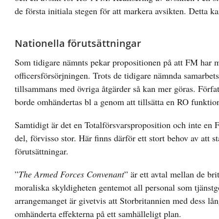
de första initiala stegen för att markera avsikten. Detta k
Nationella förutsättningar
Som tidigare nämnts pekar propositionen på att FM har m
officersförsörjningen. Trots de tidigare nämnda samarbet
tillsammans med övriga åtgärder så kan mer göras. Förfa
borde omhändertas bl a genom att tillsätta en RO funktio
Samtidigt är det en Totalförsvarsproposition och inte en 
del, förvisso stor. Här finns därför ett stort behov av att 
förutsättningar.
”
The Armed Forces Convenant
” är ett avtal mellan de br
moraliska skyldigheten gentemot all personal som tjänstgör
arrangemanget är givetvis att Storbritannien med dess lång
omhänderta effekterna på ett samhälleligt plan.