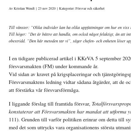
Av
Kristian Wendt
|
23 nov 2020
|
Kategorier:
Försvar och säkerhet
Visa
Till vänster: ”Olika individer kan ha olika uppfattningar om hur en viss
större
Till höger: ”Det är bättre att handla, om också något felaktigt, än att in
bild
obestridd. ”Den här metoden tar vi”, säger chefen- och enheten löser up
I en tidigare publicerad artikel i KKrVA 5 september 202
försvarsmakten (FM) under kommande år.
Vid sidan av kravet på krigsplaceringar och tjänstgörings
Försvarsmaktens ledning vidtar sådana åtgärder, att de oc
att förstärka vår försvarsförmåga.
I liggande förslag till framtida försvar,
Totalförsvarsprop
konstaterar att Försvarsmakten har mandat att utforma yr
111). Grunden till varför politiken erinrar om detta till s
med det som uttrycks vara organisationens största utmanin