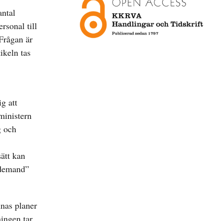
antal
rsonal till
 Frågan är
ikeln tas
ig att
sministern
g och
sätt kan
n demand”
nnas planer
ingen tar