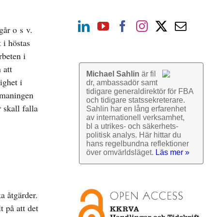
går o s v.
 i höstas
rbeten i
 att
Michael Sahlin
är fil
ighet i
dr, ambassadör samt
tidigare general­direktör för FBA
Utmaningen
och tidigare stats­sekre­terare.
 skall falla
Sahlin har en lång erfarenhet
av inter­nationell verk­samhet,
bl a utrikes- och säkerhets­
politisk analys. Här hittar du
hans regel­bundna reflek­tioner
över omvärlds­läget.
Läs mer »
ka åtgärder.
 på att det