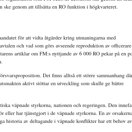
an ske genom att tillsätta en RO funktion i högkvarteret.
andatet för att vidta åtgärder kring utmaningarna med
savtalen och vad som görs avseende reproduktion av officerare
ttarens artiklar om FM:s nyttjande av 6 000 RO pekar på en p
n.
Försvarsproposition. Det finns alltså ett större sammanhang d
statsmakten aktivt stöttar en utveckling som skulle ge bättre
ittiska väpnade styrkorna, nationen och regeringen. Den innefa
 eller har tjänstgjort i de väpnade styrkorna. En av orsakerna 
a historia av deltagande i väpnade konflikter har ett behov av