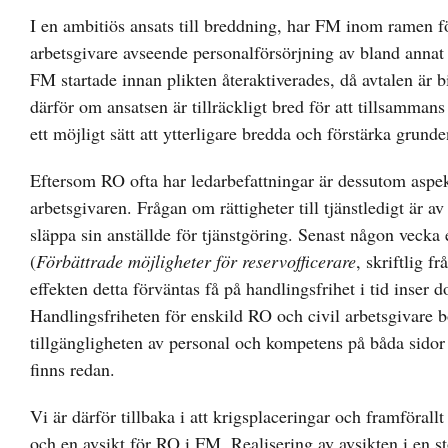
I en ambitiös ansats till breddning, har FM inom ramen f
arbetsgivare avseende personalförsörjning av bland annat t
FM startade innan plikten återaktiverades, då avtalen är b
därför om ansatsen är tillräckligt bred för att tillsamma
ett möjligt sätt att ytterligare bredda och förstärka grund
Eftersom RO ofta har ledarbefattningar är dessutom aspekt
arbetsgivaren. Frågan om rättigheter till tjänstledigt är a
släppa sin anställde för tjänstgöring. Senast någon vecka e
(
Förbättrade möjligheter för reservofficerare
, skriftlig 
effekten detta förväntas få på handlingsfrihet i tid inser 
Handlingsfriheten för enskild RO och civil arbetsgivare bö
tillgängligheten av personal och kompetens på båda sidor 
finns redan.
Vi är därför tillbaka i att krigsplaceringar och framförallt
och en avsikt för RO i FM. Realisering av avsikten i en 