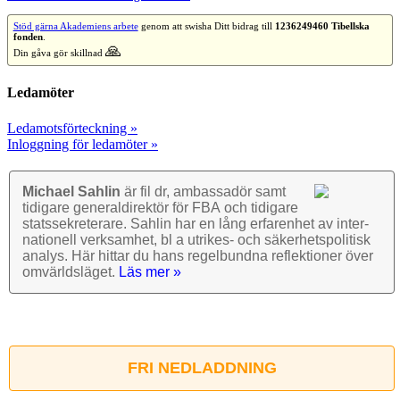
Stöd gärna Akademiens arbete
genom att swisha Ditt bidrag till
1236249460 Tibellska
fonden
.
🙏
Din gåva gör skillnad
Ledamöter
Ledamotsförteckning »
Inloggning för ledamöter »
Michael Sahlin
är fil dr, ambassadör samt
tidigare general­direktör för FBA och tidigare
stats­sekre­terare. Sahlin har en lång erfarenhet av inter­
nationell verk­samhet, bl a utrikes- och säkerhets­politisk
analys. Här hittar du hans regel­bundna reflek­tioner över
omvärlds­läget.
Läs mer »
FRI NEDLADDNING