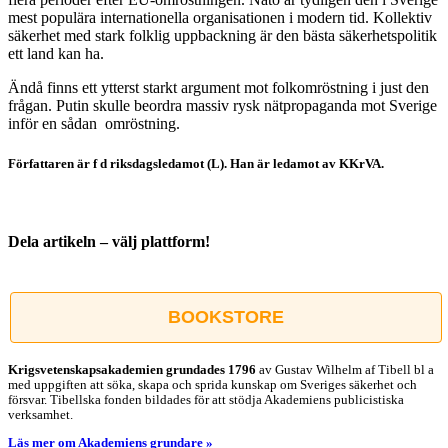
mest populära internationella organisationen i modern tid. Kollektiv
säkerhet med stark folklig uppbackning är den bästa säkerhetspolitik
ett land kan ha.
Ändå finns ett ytterst starkt argument mot folkomröstning i just den
frågan. Putin skulle beordra massiv rysk nätpropaganda mot Sverige
inför en sådan omröstning.
Författaren är f d riksdagsledamot (L). Han är ledamot av KKrVA.
Dela artikeln – välj plattform!
Facebook
X
Reddit
LinkedIn
WhatsApp
Tumblr
Pinterest
Vk
E-
post
BOOKSTORE
Krigsvetenskap­sakademien grundades 1796
av Gustav Wilhelm af Tibell bl a
med uppgiften att söka, skapa och sprida kunskap om Sveriges säkerhet och
försvar. Tibellska fonden bildades för att stödja Akademiens publicistiska
verksamhet.
Läs mer om Akademiens grundare »