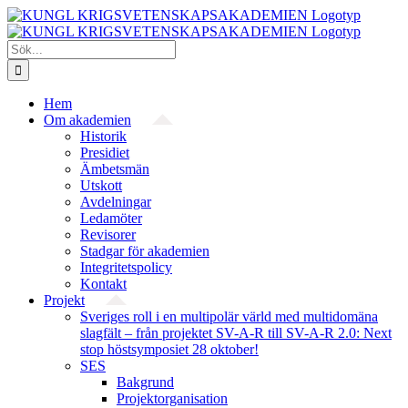
Fortsätt
till
innehållet
Sök
efter:
Hem
Om akademien
Historik
Presidiet
Ämbetsmän
Utskott
Avdelningar
Ledamöter
Revisorer
Stadgar för akademien
Integritetspolicy
Kontakt
Projekt
Sveriges roll i en multipolär värld med multidomäna
slagfält – från projektet SV-A-R till SV-A-R 2.0: Next
stop höstsymposiet 28 oktober!
SES
Bakgrund
Projekt­organisation