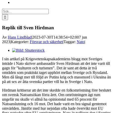
Sök
efter:
Replik till Sven Hirdman
Av
Hans Lindblad
|
2023-07-30T14:38:54+02:00
7 jun
2023
|
Kategorier:
Försvar och säkerhet
|
Taggar:
Nato
|
Visa
större
I sin artikel på Krigsvetenskapsakademiens blogg mot Sveriges
bild
inträde i Nato skriver ambassadör Sven Hirdman att det inte varit till
gagn för ”kulturen och turismen”. Det är sant att detta är två
områden som praktiskt taget upphört mellan Sverige och Ryssland.
Men då långt mer till följd av Putins krig och massmord i Ukraina än
på att sex av åtta svenska partier vill ha in Sverige i Nato.
Hirdman kritiserar att det inte skedde en folkomröstning före beslutet
om svensk Natoansökan förra året. Om omröstningen ägt rum
ungefär nu skulle vi alltså ha opinionstal med 65 procent för
Natoanslutning och 16 mot. Det hade varit en bra signal gentemot
omvärlden. Jämför med hur nejsidan ofta hade övervikt mot EU
flera perioder efter EU-omröstningen. Nato är tydligen den i Sverige