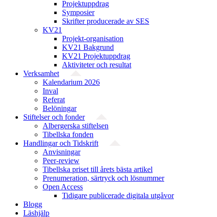
Projektuppdrag
Symposier
Skrifter producerade av SES
KV21
Projekt-organisation
KV21 Bakgrund
KV21 Projektuppdrag
Aktiviteter och resultat
Verksamhet
Kalendarium 2026
Inval
Referat
Belöningar
Stiftelser och fonder
Albergerska stiftelsen
Tibellska fonden
Handlingar och Tidskrift
Anvisningar
Peer-review
Tibellska priset till årets bästa artikel
Prenumeration, särtryck och lösnummer
Open Access
Tidigare publicerade digitala utgåvor
Blogg
Läshjälp