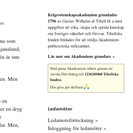
Krigsvetenskap­sakademien grundades
1796
av Gustav Wilhelm af Tibell bl a med
st.
uppgiften att söka, skapa och sprida kunskap
om Sveriges säkerhet och försvar. Tibellska
fonden bildades för att stödja Akademiens
rna som
publicistiska verksamhet.
ajanaland,
in är inte
Läs mer om Akademiens grundare »
Stöd gärna Akademiens arbete
genom att
1236249460 Tibellska
swisha Ditt bidrag till
ägen. Men
fonden
.
Din gåva gör skillnad
) en
er en dryg
Ledamöter
e
Ledamotsförteckning »
lar. Men,
Inloggning för ledamöter »