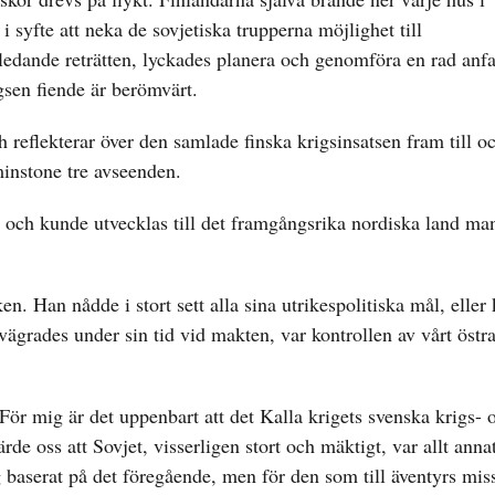
syfte att neka de sovjetiska trupperna möjlighet till
ledande reträtten, lyckades planera och genomföra en rad anfal
gsen fiende är berömvärt.
reflekterar över den samlade finska krigsinsatsen fram till 
instone tre avseenden.
de och kunde utvecklas till det framgångsrika nordiska land man
en. Han nådde i stort sett alla sina utrikespolitiska mål, eller
ägrades under sin tid vid makten, var kontrollen av vårt östr
.
För mig är det uppenbart att det Kalla krigets svenska krigs- 
e oss att Sovjet, visserligen stort och mäktigt, var allt anna
g baserat på det föregående, men för den som till äventyrs mis