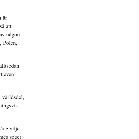
n är
så att
 av någon
, Polen,
alltsedan
tt även
 världsdel,
ningsvis
åde vilja
rmés seger