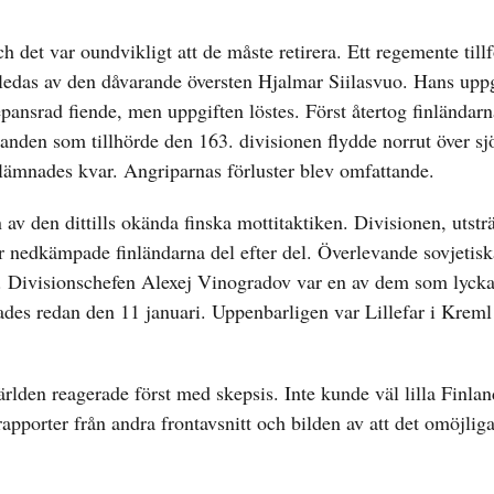
 det var oundvikligt att de måste retirera. Ett regemente tillf
 ledas av den dåvarande översten Hjalmar Siilasvuo. Hans uppg
epansrad fiende, men uppgiften löstes. Först återtog finländarn
anden som tillhörde den 163. divisionen flydde norrut över sj
lämnades kvar. Angriparnas förluster blev omfattande.
v den dittills okända finska mottitaktiken. Divisionen, utsträ
fter nedkämpade finländarna del efter del. Överlevande sovjetisk
. Divisionschefen Alexej Vinogradov var en av dem som lycka
tades redan den 11 januari. Uppenbarligen var Lillefar i Kreml
lden reagerade först med skepsis. Inte kunde väl lilla Finlan
pporter från andra frontavsnitt och bilden av att det omöjliga