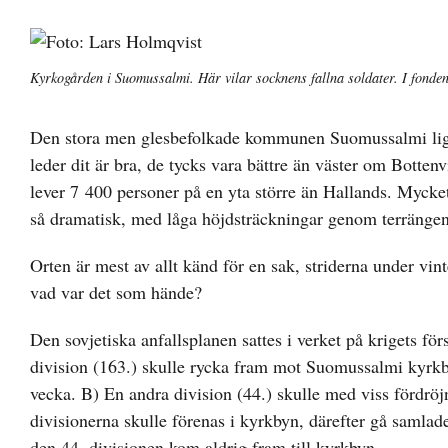
Visa
större
Kyrkogården i Suomussalmi. Här vilar socknens fallna soldater. I fonde
bild
Den stora men glesbefolkade kommunen Suomussalmi ligg
leder dit är bra, de tycks vara bättre än väster om Bott
lever 7 400 personer på en yta större än Hallands. Mycket
så dramatisk, med låga höjdsträckningar genom terrängen.
Orten är mest av allt känd för en sak, striderna under v
vad var det som hände?
Den sovjetiska anfallsplanen sattes i verket på krigets fö
division (163.) skulle rycka fram mot Suomussalmi kyrkby
vecka. B) En andra division (44.) skulle med viss fördröjn
divisionerna skulle förenas i kyrkbyn, därefter gå samlade
den 44. divisionen kom aldrig fram till kyrkbyn.