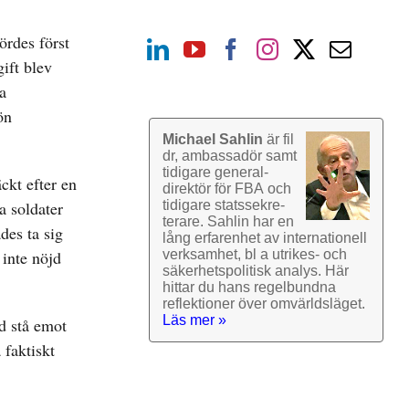
ördes först
ift blev
a
ön
Michael Sahlin
är fil
dr, ambassadör samt
tidigare general­
ckt efter en
direktör för FBA och
a soldater
tidigare stats­sekre­
terare. Sahlin har en
des ta sig
lång erfarenhet av inter­nationell
 inte nöjd
verk­samhet, bl a utrikes- och
säkerhets­politisk analys. Här
hittar du hans regel­bundna
reflek­tioner över omvärlds­läget.
Läs mer »
d stå emot
 faktiskt