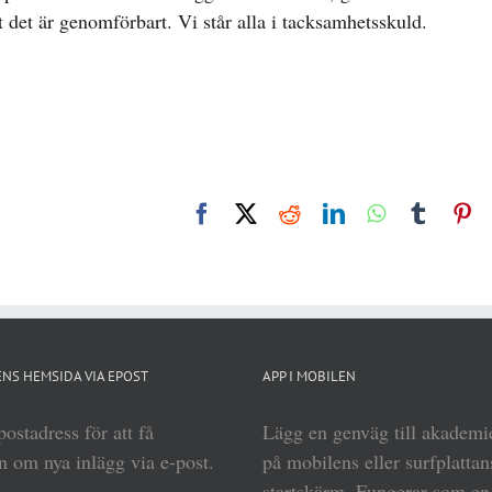
 det är genomförbart. Vi står alla i tacksamhetsskuld.
Facebook
X
Reddit
LinkedIn
WhatsApp
Tumbl
Pi
NS HEMSIDA VIA EPOST
APP I MOBILEN
ostadress för att få
Lägg en genväg till akadem
 om nya inlägg via e-post.
på mobilens eller surfplattan
startskärm. Fungerar som e