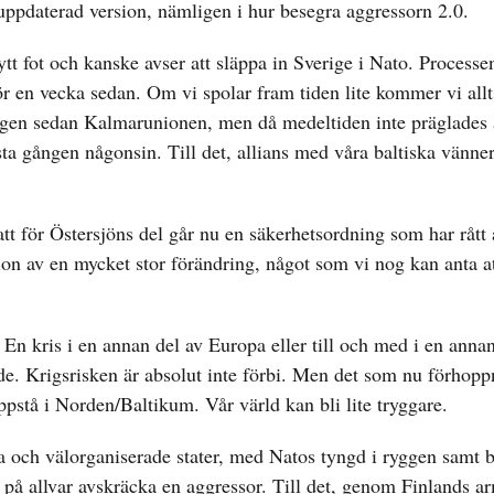
 uppdaterad version, nämligen i hur besegra aggressorn 2.0.
ytt fot och kanske avser att släppa in Sverige i Nato. Processe
för en vecka sedan. Om vi spolar fram tiden lite kommer vi allt
gången sedan Kalmarunionen, men då medeltiden inte präglades
ta gången någonsin. Till det, allians med våra baltiska vänner
 för Östersjöns del går nu en säkerhetsordning som har rått 
tion av en mycket stor förändring, något som vi nog kan anta a
 En kris i en annan del av Europa eller till och med i en annan
råde. Krigsrisken är absolut inte förbi. Men det som nu förhopp
ppstå i Norden/Baltikum. Vår värld kan bli lite tryggare.
 och välorganiserade stater, med Natos tyngd i ryggen samt b
t på allvar avskräcka en aggressor. Till det, genom Finlands a