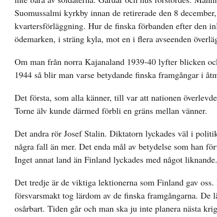
Suomussalmi kyrkby innan de retirerade den 8 december, i 
kvartersförläggning. Hur de finska förbanden efter den in
ödemarken, i sträng kyla, mot en i flera avseenden överlä
Om man från norra Kajanaland 1939-40 lyfter blicken och 
1944 så blir man varse betydande finska framgångar i åtm
Det första, som alla känner, till var att nationen överlev
Torne älv kunde därmed förbli en gräns mellan vänner.
Det andra rör Josef Stalin. Diktatorn lyckades väl i politik
några fall än mer. Det enda mål av betydelse som han förv
Inget annat land än Finland lyckades med något liknande
Det tredje är de viktiga lektionerna som Finland gav oss. 
försvarsmakt tog lärdom av de finska framgångarna. De lärd
osårbart. Tiden går och man ska ju inte planera nästa kri