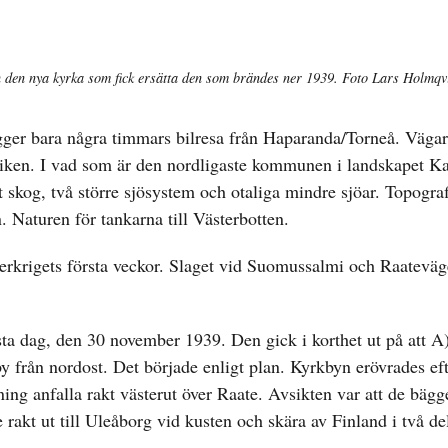
n den nya kyrka som fick ersätta den som brändes ner 1939. Foto Lars Holmqvi
er bara några timmars bilresa från Haparanda/Torneå. Väga
enviken. I vad som är den nordligaste kommunen i landskapet K
 skog, två större sjösystem och otaliga mindre sjöar. Topograf
 Naturen för tankarna till Västerbotten.
interkrigets första veckor. Slaget vid Suomussalmi och Raatev
rsta dag, den 30 november 1939. Den gick i korthet ut på att A
 från nordost. Det började enligt plan. Kyrkbyn erövrades eft
ing anfalla rakt västerut över Raate. Avsikten var att de bägg
 rakt ut till Uleåborg vid kusten och skära av Finland i två de