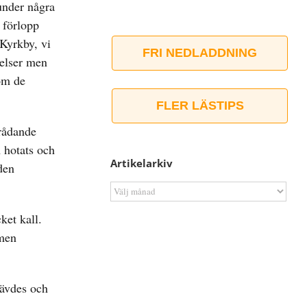
under några
 förlopp
Kyrkby, vi
FRI NEDLADDNING
delser men
som de
FLER LÄSTIPS
 rådande
m hotats och
Artikelarkiv
den
Artikelarkiv
ket kall.
 men
rävdes och