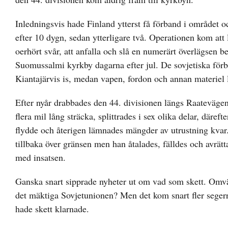
Inledningsvis hade Finland ytterst få förband i området och
efter 10 dygn, sedan ytterligare två. Operationen kom att
oerhört svår, att anfalla och slå en numerärt överlägsen b
Suomussalmi kyrkby dagarna efter jul. De sovjetiska förb
Kiantajärvis is, medan vapen, fordon och annan materiel 
Efter nyår drabbades den 44. divisionen längs Raatevägen a
flera mil lång sträcka, splittrades i sex olika delar, däre
flydde och återigen lämnades mängder av utrustning kvar
tillbaka över gränsen men han åtalades, fälldes och avrät
med insatsen.
Ganska snart sipprade nyheter ut om vad som skett. Omvär
det mäktiga Sovjetunionen? Men det kom snart fler segerra
hade skett klarnade.