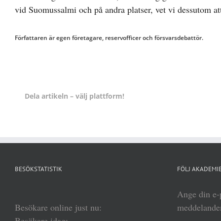
vid Suomussalmi och på andra platser, vet vi dessutom att
Författaren är egen företagare, reservofficer och försvarsdebattör.
Dela artikeln – välj plattform!
BESÖKSTATISTIK
FÖLJ AKADEMIE
Ange din e-p
Besökare online just nu:
meddelanden
Besökare idag: