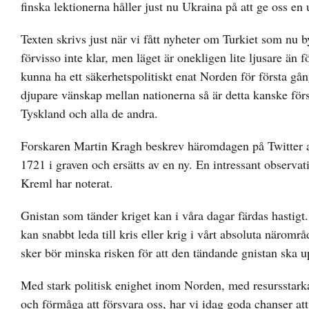
finska lektionerna håller just nu Ukraina på att ge oss en
Texten skrivs just när vi fått nyheter om Turkiet som nu b
förvisso inte klar, men läget är onekligen lite ljusare än 
kunna ha ett säkerhetspolitiskt enat Norden för första 
djupare vänskap mellan nationerna så är detta kanske förs
Tyskland och alla de andra.
Forskaren Martin Kragh beskrev häromdagen på Twitter att
1721 i graven och ersätts av en ny. En intressant observa
Kreml har noterat.
Gnistan som tänder kriget kan i våra dagar färdas hastigt.
kan snabbt leda till kris eller krig i vårt absoluta närom
sker bör minska risken för att den tändande gnistan ska u
Med stark politisk enighet inom Norden, med resursstarka
och förmåga att försvara oss, har vi idag goda chanser at