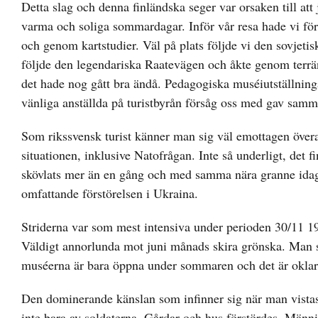
Detta slag och denna finländska seger var orsaken till at
varma och soliga sommardagar. Inför vår resa hade vi förb
och genom kartstudier. Väl på plats följde vi den sovjet
följde den legendariska Raatevägen och åkte genom terr
det hade nog gått bra ändå. Pedagogiska muséiutställninga
vänliga anställda på turistbyrån försåg oss med gav samm
Som rikssvensk turist känner man sig väl emottagen över
situationen, inklusive Natofrågan. Inte så underligt, det 
skövlats mer än en gång och med samma nära granne idag s
omfattande förstörelsen i Ukraina.
Striderna var som mest intensiva under perioden 30/11 1
Väldigt annorlunda mot juni månads skira grönska. Man s
muséerna är bara öppna under sommaren och det är oklart 
Den dominerande känslan som infinner sig när man vistas
inte bara av soldaterna. Gårdar och hus förstördes. Männis