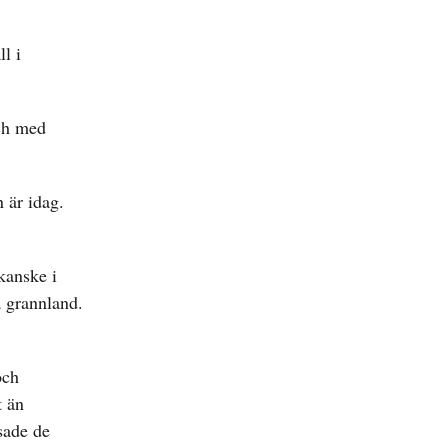
l i
och med
 är idag.
 kanske i
a grannland.
och
t än
sade de