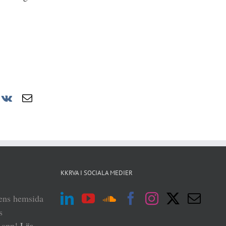
r
nterest
Vk
E-
post
KKRVA I SOCIALA MEDIER
iens hemsida
s
n app!
Läs