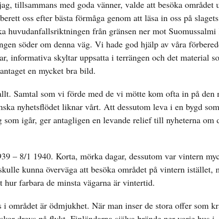
t jag, tillsammans med goda vänner, valde att besöka området 
erett oss efter bästa förmåga genom att läsa in oss på slagets
iska huvudanfallsriktningen från gränsen ner mot Suomussalmi 
ängen söder om denna väg. Vi hade god hjälp av våra förbere
r, informativa skyltar uppsatta i terrängen och det material 
antaget en mycket bra bild.
allt. Samtal som vi förde med de vi mötte kom ofta in på den
finska nyhetsflödet liknar vårt. Att dessutom leva i en bygd so
om igår, ger antagligen en levande relief till nyheterna om 
939 – 8/1 1940. Korta, mörka dagar, dessutom var vintern myc
kulle kunna överväga att besöka området på vintern istället,
hur farbara de minsta vägarna är vintertid.
 i området är ödmjukhet. När man inser de stora offer som k
kor drevs på flykt. Finländarna själva brände ner varje hus i