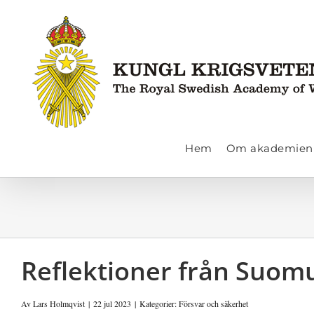
Fortsätt
till
innehållet
Hem
Om akademien
Reflektioner från Suom
Av
Lars Holmqvist
|
22 jul 2023
|
Kategorier:
Försvar och säkerhet