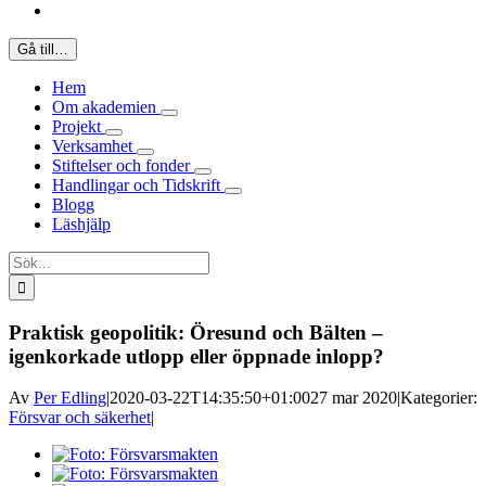
Gå till…
Hem
Om akademien
Projekt
Verksamhet
Stiftelser och fonder
Handlingar och Tidskrift
Blogg
Läshjälp
Sök
efter:
Praktisk geopolitik: Öresund och Bälten –
igenkorkade utlopp eller öppnade inlopp?
Av
Per Edling
|
2020-03-22T14:35:50+01:00
27 mar 2020
|
Kategorier:
Försvar och säkerhet
|
Visa
större