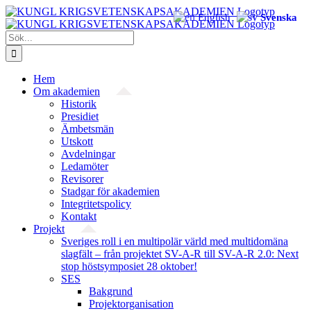
Fortsätt
English
Svenska
till
innehållet
Sök
efter:
Hem
Om akademien
Historik
Presidiet
Ämbetsmän
Utskott
Avdelningar
Ledamöter
Revisorer
Stadgar för akademien
Integritetspolicy
Kontakt
Projekt
Sveriges roll i en multipolär värld med multidomäna
slagfält – från projektet SV-A-R till SV-A-R 2.0: Next
stop höstsymposiet 28 oktober!
SES
Bakgrund
Projekt­organisation