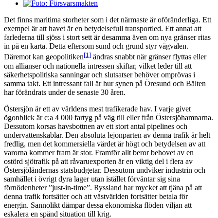
bild
Det finns maritima storheter som i det närmaste är oföränderliga. Ett
exempel är att havet är en betydelsefull transportled. Ett annat att
farlederna till sjöss i stort sett är desamma även om nya gränser ritas
in på en karta. Detta eftersom sund och grund styr vägvalen.
[1]
Däremot kan geopolitiken
ändras snabbt när gränser flyttas eller
om allianser och nationella intressen skiftar, vilket leder till att
säkerhetspolitiska sanningar och slutsatser behöver omprövas i
samma takt. Ett intressant fall är hur synen på Öresund och Bälten
har förändrats under de senaste 30 åren.
Östersjön är ett av världens mest trafikerade hav. I varje givet
ögonblick är c:a 4 000 fartyg på väg till eller från Östersjöhamnarna.
Dessutom korsas havsbottnen av ett stort antal pipelines och
undervattenskablar. Den absoluta lejonparten av denna trafik är helt
fredlig, men det kommersiella värdet är högt och betydelsen av att
varorna kommer fram är stor. Framför allt beror behovet av en
ostörd sjötrafik på att råvaruexporten är en viktig del i flera av
Östersjöländernas statsbudgetar. Dessutom undviker industrin och
samhället i övrigt dyra lager utan istället förväntar sig sina
förnödenheter ”just-in-time”. Ryssland har mycket att tjäna på att
denna trafik fortsätter och att västvärlden fortsätter betala för
energin. Sannolikt dämpar dessa ekonomiska flöden viljan att
eskalera en spänd situation till krig.