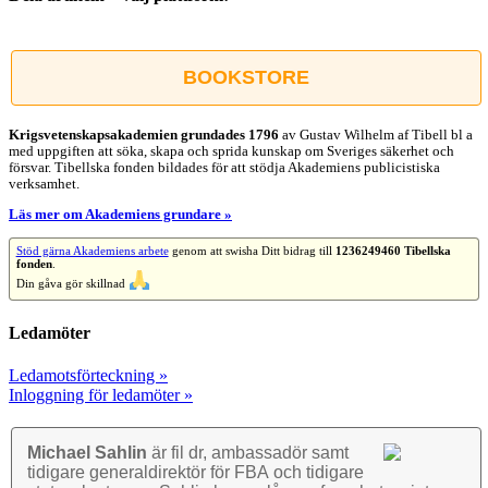
Facebook
X
Reddit
LinkedIn
WhatsApp
Tumblr
Pinterest
Vk
E-
post
BOOKSTORE
Krigsvetenskap­sakademien grundades 1796
av Gustav Wilhelm af Tibell bl a
med uppgiften att söka, skapa och sprida kunskap om Sveriges säkerhet och
försvar. Tibellska fonden bildades för att stödja Akademiens publicistiska
verksamhet.
Läs mer om Akademiens grundare »
Stöd gärna Akademiens arbete
genom att swisha Ditt bidrag till
1236249460 Tibellska
fonden
.
Din gåva gör skillnad
Ledamöter
Ledamotsförteckning »
Inloggning för ledamöter »
Michael Sahlin
är fil dr, ambassadör samt
tidigare general­direktör för FBA och tidigare