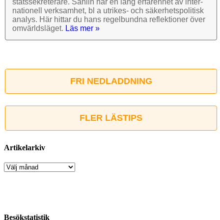
stats­sekre­terare. Sahlin har en lång erfarenhet av inter­
nationell verk­samhet, bl a utrikes- och säkerhets­politisk
analys. Här hittar du hans regel­bundna reflek­tioner över
omvärlds­läget.
Läs mer »
FRI NEDLADDNING
FLER LÄSTIPS
Artikelarkiv
Artikelarkiv
Besökstatistik