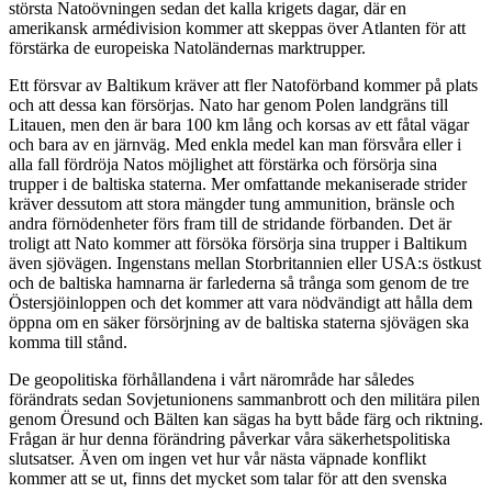
största Natoövningen sedan det kalla krigets dagar, där en
amerikansk armédivision kommer att skeppas över Atlanten för att
förstärka de europeiska Natoländernas marktrupper.
Ett försvar av Baltikum kräver att fler Natoförband kommer på plats
och att dessa kan försörjas. Nato har genom Polen landgräns till
Litauen, men den är bara 100 km lång och korsas av ett fåtal vägar
och bara av en järnväg. Med enkla medel kan man försvåra eller i
alla fall fördröja Natos möjlighet att förstärka och försörja sina
trupper i de baltiska staterna. Mer omfattande mekaniserade strider
kräver dessutom att stora mängder tung ammunition, bränsle och
andra förnödenheter förs fram till de stridande förbanden. Det är
troligt att Nato kommer att försöka försörja sina trupper i Baltikum
även sjövägen. Ingenstans mellan Storbritannien eller USA:s östkust
och de baltiska hamnarna är farlederna så trånga som genom de tre
Östersjöinloppen och det kommer att vara nödvändigt att hålla dem
öppna om en säker försörjning av de baltiska staterna sjövägen ska
komma till stånd.
De geopolitiska förhållandena i vårt närområde har således
förändrats sedan Sovjetunionens sammanbrott och den militära pilen
genom Öresund och Bälten kan sägas ha bytt både färg och riktning.
Frågan är hur denna förändring påverkar våra säkerhetspolitiska
slutsatser. Även om ingen vet hur vår nästa väpnade konflikt
kommer att se ut, finns det mycket som talar för att den svenska