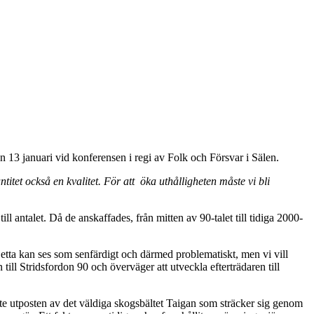
n 13 januari vid konferensen i regi av Folk och Försvar i Sälen.
itet också en kvalitet. För att öka uthålligheten måste vi bli
ll antalet. Då de anskaffades, från mitten av 90-talet till tidiga 2000-
tta kan ses som senfärdigt och därmed problematiskt, men vi vill
ill Stridsfordon 90 och överväger att utveckla efterträdaren till
ste utposten av det väldiga skogsbältet Taigan som sträcker sig genom