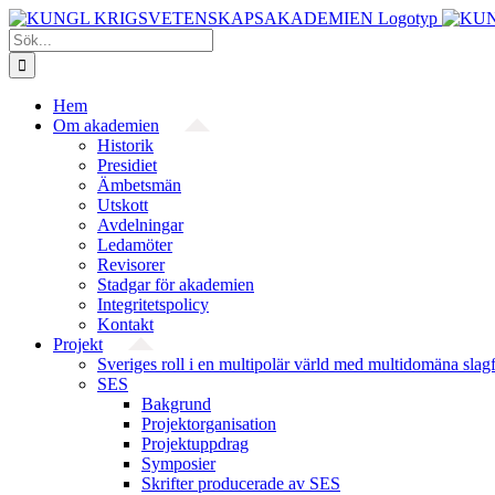
Fortsätt
till
Sök
innehållet
efter:
Hem
Om akademien
Historik
Presidiet
Ämbetsmän
Utskott
Avdelningar
Ledamöter
Revisorer
Stadgar för akademien
Integritetspolicy
Kontakt
Projekt
Sveriges roll i en multipolär värld med multidomäna slag
SES
Bakgrund
Projekt­organisation
Projektuppdrag
Symposier
Skrifter producerade av SES