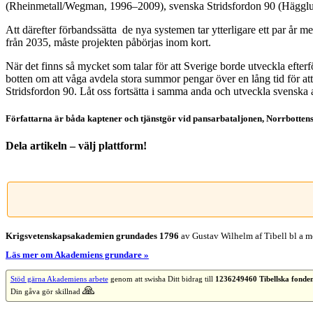
(Rheinmetall/Wegman, 1996–2009), svenska Stridsfordon 90 (Hägg
Att därefter förbandssätta de nya systemen tar ytterligare ett par år 
från 2035, måste projekten påbörjas inom kort.
När det finns så mycket som talar för att Sverige borde utveckla efterfö
botten om att våga avdela stora summor pengar över en lång tid för at
Stridsfordon 90. Låt oss fortsätta i samma anda och utveckla svenska 
Författarna är båda kaptener och tjänstgör vid pansarbataljonen, Norrbottens
Dela artikeln – välj plattform!
Facebook
X
Reddit
LinkedIn
WhatsApp
Tumblr
Pinterest
Vk
E-
post
Krigsvetenskap­sakademien grundades 1796
av Gustav Wilhelm af Tibell bl a me
Läs mer om Akademiens grundare »
Stöd gärna Akademiens arbete
genom att swisha Ditt bidrag till
1236249460 Tibellska fonde
🙏
Din gåva gör skillnad