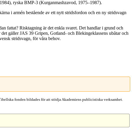
2–1984), ryska BMP-3 (Kurganmashzavod, 1975–1987).
kärna i armén bestående av ett nytt stridsfordon och en ny stridsvagn
edan fattat? Risktagning är det enkla svaret. Det handlar i grund och
är det gäller JAS 39 Gripen, Gotland- och Blekingeklassens ubåtar och
vensk stridsvagn, för våra behov.
Tibellska fonden bildades för att stödja Akademiens publicistiska verksamhet.