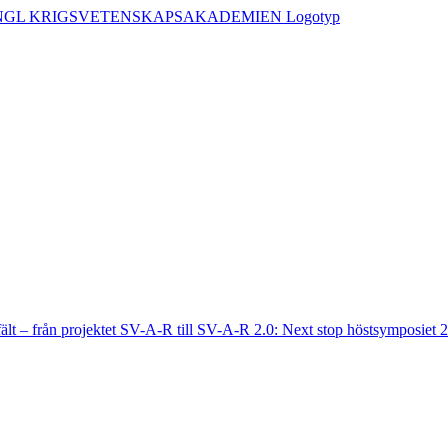
fält – från projektet SV-A-R till SV-A-R 2.0: Next stop höstsymposiet 