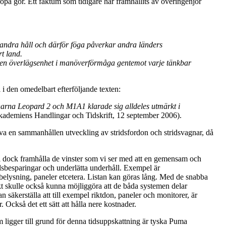
ropa gör. Ett faktum som tidigare har framhållits av överingenjör
andra håll och därför föga påverkar andra länders
t land.
å en överlägsenhet i manöverförmåga gentemot varje tänkbar
 i den omedelbart efterföljande texten:
narna Leopard 2 och M1A1 klarade sig alldeles utmärkt i
ademiens Handlingar och Tidskrift, 12 september 2006).
riva en sammanhållen utveckling av stridsfordon och stridsvagnar, då
vill dock framhålla de vinster som vi ser med att en gemensam och
dsbesparingar och underlätta underhåll. Exempel är
lysning, paneler etcetera. Listan kan göras lång. Med de snabba
t skulle också kunna möjliggöra att de båda systemen delar
 säkerställa att till exempel riktdon, paneler och monitorer, är
Också det ett sätt att hålla nere kostnader.
om ligger till grund för denna tidsuppskattning är tyska Puma