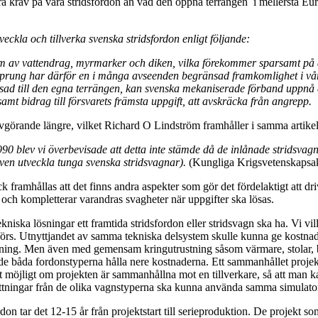
ndra krav på våra stridsfordon än vad den öppna terrängen i mellersta Eu
tveckla och tillverka svenska stridsfordon enligt följande:
m av vattendrag, myrmarker och diken, vilka förekommer sparsamt på 
ursprung har därför en i många avseenden begränsad framkomlighet i vår
assad till den egna terrängen, kan svenska mekaniserade förband uppn
mt bidrag till försvarets främsta uppgift, att avskräcka från angrepp.
avgörande längre, vilket Richard O Lindström framhåller i samma artikel
0 blev vi överbevisade att detta inte stämde då de inlånade stridsvag
ven utveckla tunga svenska stridsvagnar).
(Kungliga Krigsvetenskapsak
 framhållas att det finns andra aspekter som gör det fördelaktigt att d
och kompletterar varandras svagheter när uppgifter ska lösas.
tekniska lösningar ett framtida stridsfordon eller stridsvagn ska ha. Vi 
förs. Utnyttjandet av samma tekniska delsystem skulle kunna ge kostna
ing. Men även med gemensam kringutrustning såsom värmare, stolar, be
e båda fordonstyperna hålla nere kostnaderna. Ett sammanhållet projek
 möjligt om projekten är sammanhållna mot en tillverkare, så att man kan
ättningar från de olika vagnstyperna ska kunna använda samma simulator. 
don tar det 12-15 år från projektstart till serieproduktion. De projekt s