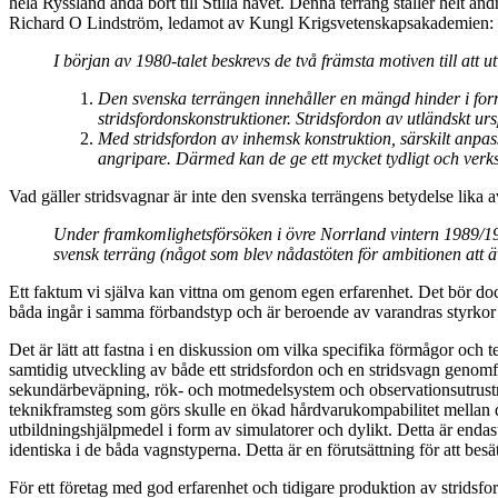
hela Ryssland ända bort till Stilla havet. Denna terräng ställer helt a
Richard O Lindström, ledamot av Kungl Krigsvetenskapsakademien:
I början av 1980-talet beskrevs de två främsta motiven till att u
Den svenska terrängen innehåller en mängd hinder i for
stridsfordonskonstruktioner. Stridsfordon av utländskt 
Med stridsfordon av inhemsk konstruktion, särskilt anp
angripare. Därmed kan de ge ett mycket tydligt och verksa
Vad gäller stridsvagnar är inte den svenska terrängens betydelse lika 
Under framkomlighetsförsöken i övre Norrland vintern 1989/199
svensk terräng (något som blev nådastöten för ambitionen att ä
Ett faktum vi själva kan vittna om genom egen erfarenhet. Det bör dock
båda ingår i samma förbandstyp och är beroende av varandras styrkor 
Det är lätt att fastna i en diskussion om vilka specifika förmågor och 
samtidig utveckling av både ett stridsfordon och en stridsvagn genom
sekundärbeväpning, rök- och motmedelsystem och observationsutrustn
teknikframsteg som görs skulle en ökad hårdvarukompabilitet mellan d
utbildningshjälpmedel i form av simulatorer och dylikt. Detta är endast
identiska i de båda vagnstyperna. Detta är en förutsättning för att bes
För ett företag med god erfarenhet och tidigare produktion av stridsfor