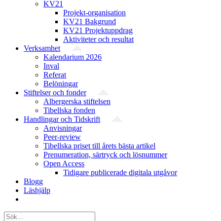
KV21
Projekt-organisation
KV21 Bakgrund
KV21 Projektuppdrag
Aktiviteter och resultat
Verksamhet
Kalendarium 2026
Inval
Referat
Belöningar
Stiftelser och fonder
Albergerska stiftelsen
Tibellska fonden
Handlingar och Tidskrift
Anvisningar
Peer-review
Tibellska priset till årets bästa artikel
Prenumeration, särtryck och lösnummer
Open Access
Tidigare publicerade digitala utgåvor
Blogg
Läshjälp
Sök