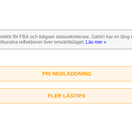
rektör för FBA och tidigare stats­sekre­terare. Sahlin har en lång e
el­bundna reflek­tioner över omvärlds­läget.
Läs mer »
FRI NEDLADDNING
FLER LÄSTIPS