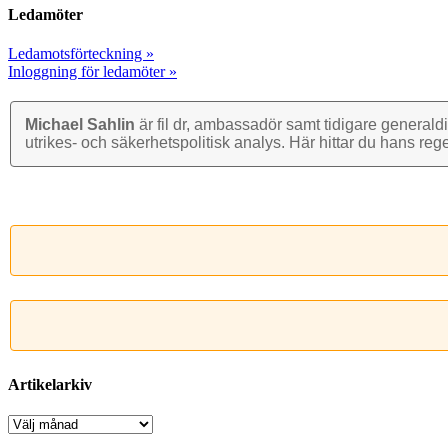
Ledamöter
Ledamotsförteckning »
Inloggning för ledamöter »
Michael Sahlin
är fil dr, ambassadör samt tidigare general­di
utrikes- och säkerhets­politisk analys. Här hittar du hans reg
Artikelarkiv
Artikelarkiv