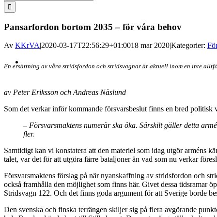
efter:
Pansarfordon bortom 2035 – för våra behov
Av
KKrVA
|
2020-03-17T22:56:29+01:00
18 mar 2020
|
Kategorier:
För
Visa
En ersättning av våra stridsfordon och stridsvagnar är aktuell inom en inte allt
större
bild
av Peter Eriksson och Andreas Näslund
Som det verkar inför kommande försvarsbeslut finns en bred politisk vi
– Försvarsmaktens numerär ska öka. Särskilt gäller detta armén,
fler.
Samtidigt kan vi konstatera att den materiel som idag utgör arméns kärna
talet, var det för att utgöra färre bataljoner än vad som nu verkar föresl
Försvarsmaktens förslag på när nyanskaffning av stridsfordon och str
också framhålla den möjlighet som finns här. Givet dessa tidsramar öppn
Stridsvagn 122. Och det finns goda argument för att Sverige borde besl
Den svenska och finska terrängen skiljer sig på flera avgörande punkt