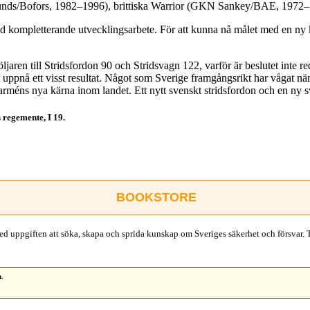
lunds/Bofors, 1982–1996), brittiska Warrior (GKN Sankey/BAE, 197
med kompletterande utvecklingsarbete. För att kunna nå målet med en ny 
ljaren till Stridsfordon 90 och Stridsvagn 122, varför är beslutet inte r
t uppnå ett visst resultat. Något som Sverige framgångsrikt har vågat n
arméns nya kärna inom landet. Ett nytt svenskt stridsfordon och en ny s
 regemente, I 19.
BOOKSTORE
d uppgiften att söka, skapa och sprida kunskap om Sveriges säkerhet och försvar. 
n
.