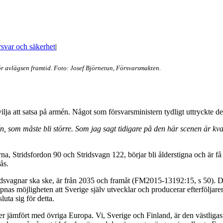
svar och säkerhet
|
för avlägsen framtid. Foto: Josef Björnetun, Försvarsmakten.
lja att satsa på armén. Något som försvarsministern tydligt uttryckte de
 som måste bli större. Som jag sagt tidigare på den här scenen är kvant
, Stridsfordon 90 och Stridsvagn 122, börjar bli ålderstigna och är få ti
ås.
idsvagnar ska ske, är från 2035 och framåt (FM2015-13192:15, s 50). De
as möjligheten att Sverige själv utvecklar och producerar efterföljaren t
uta sig för detta.
er jämfört med övriga Europa. Vi, Sverige och Finland, är den västliga