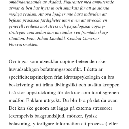
omhändertagande av skadad. Figuranter med amputerade
armar & ben har hyrts in och sminkats för att ge största
möjliga realism. Att öva hjälper inte bara individen att
befästa praktiska färdigheter utan även att utveckla en
generell resiliens mot stress och psykologiska coping-
strategier som sedan kan användas i en framtida skarp
situation. Foto: Johan Lundahl, Combat Camera /
Försvarsmakten.
Övningar som utvecklar coping-beteenden sker
huvudsakligen befattningsspecifikt. I detta är
specificitetsprincipen från idrottspsykologin en bra
beskrivning: att träna tävlingslikt och utsätta kroppen
i så stor uppsträckning för de krav som idrottsgrenen
medför. Enklare uttryckt: Du blir bra på det du övar.
Det kan ske genom att lägga på externa stressorer
(exempelvis bakgrundsljud, mörker, fysisk
belastning, ytterligare information att processa) eller