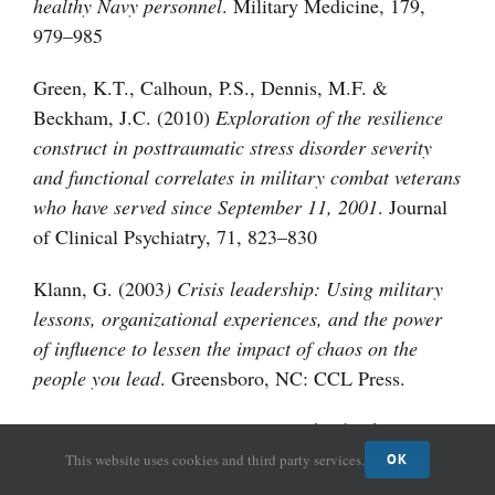
healthy Navy personnel
. Military Medicine, 179,
979–985
Green, K.T., Calhoun, P.S., Dennis, M.F. &
Beckham, J.C. (2010)
Exploration of the resilience
construct in posttraumatic stress disorder severity
and functional correlates in military combat veterans
who have served since September 11, 2001
. Journal
of Clinical Psychiatry, 71, 823–830
Klann, G. (2003
) Crisis leadership: Using military
lessons, organizational experiences, and the power
of influence to lessen the impact of chaos on the
people you lead
. Greensboro, NC: CCL Press.
Kolditz, T. A. (2007a)
In extremis leadership:
Leading as if your life depended on it
. San
This website uses cookies and third party services.
OK
Francisco: Jossey-Bass.