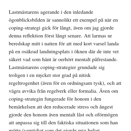
Lastmästarens agerande i den inledande
ögonblicksbilden är sannolikt ett exempel på när en
coping-strategi gick för långt, även om jag gjorde
denna reflektion först långt senare. Att larmas ur
beredskap mitt i natten för att med kort varsel landa
på en osäkrad landningsplats i öknen där de inte vet
säkert vad som hänt är oerhört mentalt påfrestande.
Lastmästarens coping-strategier grundade sig
troligen i en mycket stor grad på nitisk
regeltrogenhet (även för en ordningsam tysk), och att
vägra avvika från regelverk eller formalia. Även om
coping-strategin fungerade för honom i den
bemärkelsen att den reducerade stress och ångest
gjorde den honom även mentalt låst och oförmögen
att anpassa sig till den faktiska situationen som han
mötte (samtidigt som det gjorde mig heligt