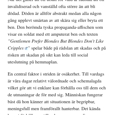
invalidiserad och vanställd ofta större än att bli
dödad. Döden är alltför abstrakt medan alla någon
gång upplevt smärtan av att skära sig eller bryta ett
ben. Den berömda tyska propaganda-affischen som
visar en soldat med ett amputerat ben och texten
”
Gentlemen Prefer Blondes But Blondes Don’t Like
Cripples
”
spelar både på rädslan att skadas och på
risken att skadan på sikt kan leda till social
uteslutning på hemmaplan.
En central faktor i striden är osäkerhet. Till vardags
är våra dagar relativt välordnade och schemalagda
vilket gör att vi enklare kan förhålla oss till dem och
de utmaningar de för med sig. Människan fungerar
bäst då hon känner att situationen är begripbar,
meningsfull men framförallt hanterbar. Det kända