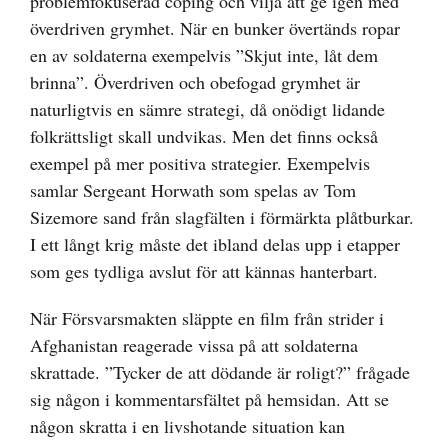
problemfokuserad coping och vilja att ge igen med
överdriven grymhet. När en bunker övertänds ropar
en av soldaterna exempelvis ”Skjut inte, låt dem
brinna”. Överdriven och obefogad grymhet är
naturligtvis en sämre strategi, då onödigt lidande
folkrättsligt skall undvikas. Men det finns också
exempel på mer positiva strategier. Exempelvis
samlar Sergeant Horwath som spelas av Tom
Sizemore sand från slagfälten i förmärkta plåtburkar.
I ett långt krig måste det ibland delas upp i etapper
som ges tydliga avslut för att kännas hanterbart.
När Försvarsmakten släppte en film från strider i
Afghanistan reagerade vissa på att soldaterna
skrattade. ”Tycker de att dödande är roligt?” frågade
sig någon i kommentarsfältet på hemsidan. Att se
någon skratta i en livshotande situation kan