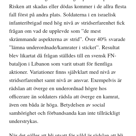
Risken att skadas eller dödas kommer i de allra flesta
fall först på andra plats. Soldaterna i en israelisk
infanteribrigad med hög nivå av stridserfarenhet fick
frågan om vad de upplevde som ”de mest
skrämmande aspekterna av strid”. Över 40% svarade
”lämna underordnade/kamrater i sticket”. Resultat
blev likartat då frågan ställdes till en svensk FN-
bataljon i Libanon som varit utsatt för fientliga
aktioner. Variationer finns självklart med nivå av
stridserfarenhet samt nivå av ansvar. Exempelvis är
rädslan att överge en underordnad högre hos
officerare än soldaters rädsla att överge en kamrat,
även om båda är höga. Betydelsen av social
samhörighet och förbandsanda kan inte tillräckligt
understrykas.
När det gäller att bli utsatt för våld är rädslan att bli