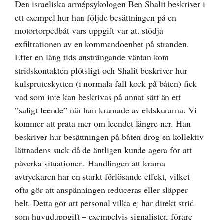
Den israeliska armépsykologen Ben Shalit beskriver i
ett exempel hur han följde besättningen på en
motortorpedbåt vars uppgift var att stödja
exfiltrationen av en kommandoenhet på stranden.
Efter en lång tids ansträngande väntan kom
stridskontakten plötsligt och Shalit beskriver hur
kulspruteskytten (i normala fall kock på båten) fick
vad som inte kan beskrivas på annat sätt än ett
”saligt leende” när han kramade av eldskurarna. Vi
kommer att prata mer om leendet längre ner. Han
beskriver hur besättningen på båten drog en kollektiv
lättnadens suck då de äntligen kunde agera för att
påverka situationen. Handlingen att krama
avtryckaren har en starkt förlösande effekt, vilket
ofta gör att anspänningen reduceras eller släpper
helt. Detta gör att personal vilka ej har direkt strid
som huvuduppgift – exempelvis signalister, förare