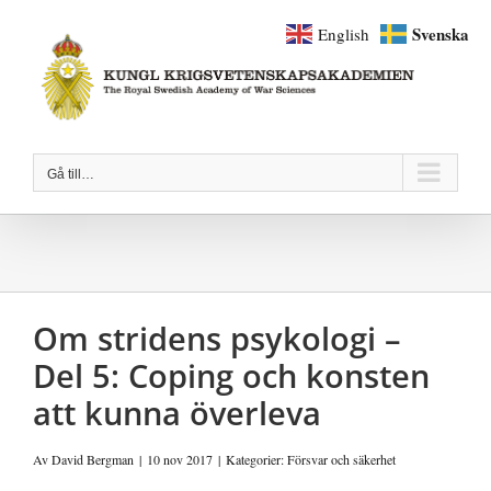
Fortsätt
Svenska
English
till
innehållet
Gå till…
Om stridens psykologi –
Del 5: Coping och konsten
att kunna överleva
Av
David Bergman
|
10 nov 2017
|
Kategorier:
Försvar och säkerhet