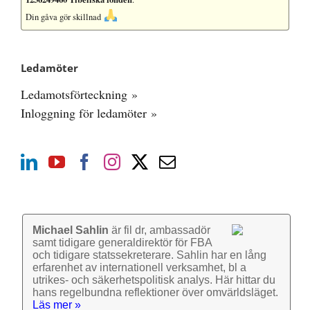
Din gåva gör skillnad
Ledamöter
Ledamotsförteckning »
Inloggning för ledamöter »
Michael Sahlin
är fil dr, ambassadör
samt tidigare general­direktör för FBA
och tidigare stats­sekre­terare. Sahlin har en lång
erfarenhet av inter­nationell verk­samhet, bl a
utrikes- och säkerhets­politisk analys. Här hittar du
hans regel­bundna reflek­tioner över omvärlds­läget.
Läs mer »