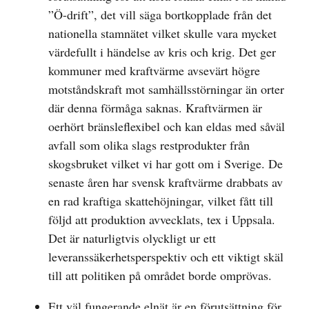
”Ö-drift”, det vill säga bortkopplade från det
nationella stamnätet vilket skulle vara mycket
värdefullt i händelse av kris och krig. Det ger
kommuner med kraftvärme avsevärt högre
motståndskraft mot samhällsstörningar än orter
där denna förmåga saknas. Kraftvärmen är
oerhört bränsleflexibel och kan eldas med såväl
avfall som olika slags restprodukter från
skogsbruket vilket vi har gott om i Sverige. De
senaste åren har svensk kraftvärme drabbats av
en rad kraftiga skattehöjningar, vilket fått till
följd att produktion avvecklats, tex i Uppsala.
Det är naturligtvis olyckligt ur ett
leveranssäkerhetsperspektiv och ett viktigt skäl
till att politiken på området borde omprövas.
Ett väl fungerande elnät är en förutsättning för