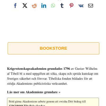
Facebook
X
Reddit
LinkedIn
WhatsApp
Tumblr
Pinterest
Vk
E-
post
BOOKSTORE
Krigsvetenskap­sakademien grundades 1796
av Gustav Wilhelm
af Tibell bl a med uppgiften att söka, skapa och sprida kunskap om
Sveriges säkerhet och försvar. Tibellska fonden bildades för att
stödja Akademiens publicistiska verksamhet.
Läs mer om Akademiens grundare »
Stöd gärna Akademiens arbete
genom att swisha Ditt bidrag till
1236249460 Tibellska fonden
.