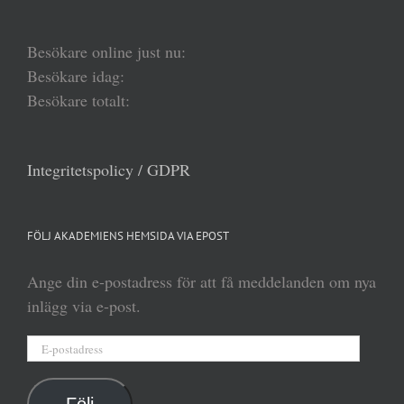
Besökare online just nu:
Besökare idag:
Besökare totalt:
Integritetspolicy / GDPR
FÖLJ AKADEMIENS HEMSIDA VIA EPOST
Ange din e-postadress för att få meddelanden om nya
inlägg via e-post.
E-
postadress
Följ