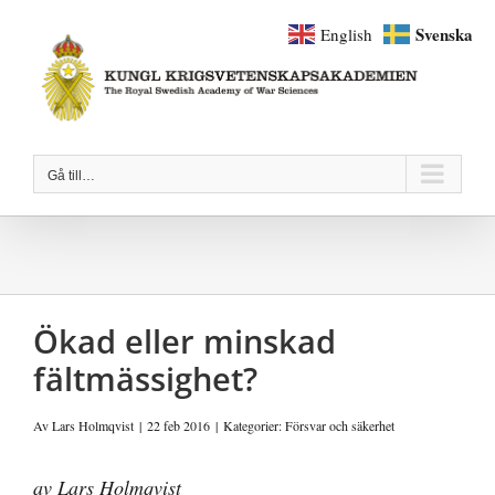
Fortsätt
Svenska
English
till
innehållet
Gå till…
Ökad eller minskad
fältmässighet?
Av
Lars Holmqvist
|
22 feb 2016
|
Kategorier:
Försvar och säkerhet
av Lars Holmqvist