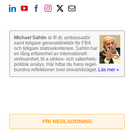
Michael Sahlin
är fil dr, ambassadör
samt tidigare general­direktör för FBA
och tidigare stats­sekre­terare. Sahlin har
en lång erfarenhet av inter­nationell
verk­samhet, bl a utrikes- och säkerhets­
politisk analys. Här hittar du hans regel­
bundna reflek­tioner över omvärlds­läget.
Läs mer »
FRI NEDLADDNING