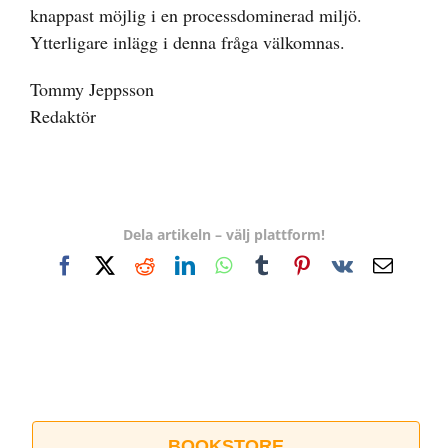
knappast möjlig i en processdominerad miljö.
Ytterligare inlägg i denna fråga välkomnas.
Tommy Jeppsson
Redaktör
Dela artikeln – välj plattform!
Facebook
X
Reddit
LinkedIn
WhatsApp
Tumblr
Pinterest
Vk
E-
post
BOOKSTORE