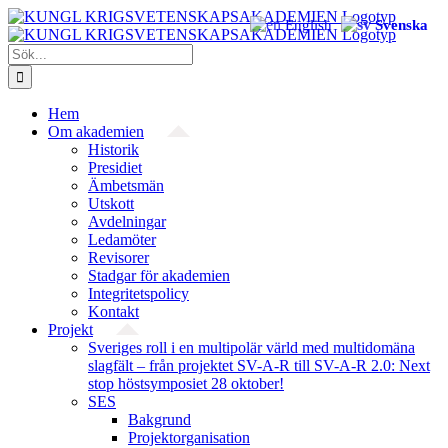
Fortsätt
English
Svenska
till
innehållet
Sök
efter:
Hem
Om akademien
Historik
Presidiet
Ämbetsmän
Utskott
Avdelningar
Ledamöter
Revisorer
Stadgar för akademien
Integritetspolicy
Kontakt
Projekt
Sveriges roll i en multipolär värld med multidomäna
slagfält – från projektet SV-A-R till SV-A-R 2.0: Next
stop höstsymposiet 28 oktober!
SES
Bakgrund
Projekt­organisation