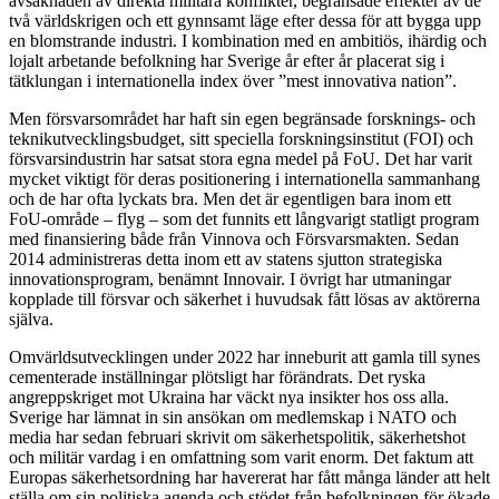
avsaknaden av direkta militära konflikter, begränsade effekter av de
två världskrigen och ett gynnsamt läge efter dessa för att bygga upp
en blomstrande industri. I kombination med en ambitiös, ihärdig och
lojalt arbetande befolkning har Sverige år efter år placerat sig i
tätklungan i internationella index över ”mest innovativa nation”.
Men försvarsområdet har haft sin egen begränsade forsknings- och
teknikutvecklingsbudget, sitt speciella forskningsinstitut (FOI) och
försvarsindustrin har satsat stora egna medel på FoU. Det har varit
mycket viktigt för deras positionering i internationella sammanhang
och de har ofta lyckats bra. Men det är egentligen bara inom ett
FoU-område – flyg – som det funnits ett långvarigt statligt program
med finansiering både från Vinnova och Försvarsmakten. Sedan
2014 administreras detta inom ett av statens sjutton strategiska
innovationsprogram, benämnt Innovair. I övrigt har utmaningar
kopplade till försvar och säkerhet i huvudsak fått lösas av aktörerna
själva.
Omvärldsutvecklingen under 2022 har inneburit att gamla till synes
cementerade inställningar plötsligt har förändrats. Det ryska
angreppskriget mot Ukraina har väckt nya insikter hos oss alla.
Sverige har lämnat in sin ansökan om medlemskap i NATO och
media har sedan februari skrivit om säkerhets­politik, säkerhetshot
och militär vardag i en omfattning som varit enorm. Det faktum att
Europas säkerhetsordning har havererat har fått många länder att helt
ställa om sin politiska agenda och stödet från befolkningen för ökade