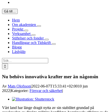
Gå till…
Hem
Om akademien
Projekt
Verksamhet
Stiftelser och fonder
Handlingar och Tidskrift
Blogg
Läshjälp
Sök
efter:
Nu behövs innovativa krafter mer än någonsin
Av
Mats Olofsson
|
2022-06-07T15:33:41+02:00
10 jun
2022
|
Kategorier:
Försvar och säkerhet
|
Visa
större
Vårt land har länge dragit nytta av sin stabilitet grundad på
bild