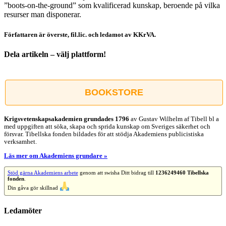
”boots-on-the-ground” som kvalificerad kunskap, beroende på vilka
resurser man disponerar.
Författaren är överste, fil.lic. och ledamot av KKrVA.
Dela artikeln – välj plattform!
Facebook
X
Reddit
LinkedIn
WhatsApp
Tumblr
Pinterest
Vk
E-
post
BOOKSTORE
Krigsvetenskap­sakademien grundades 1796
av Gustav Wilhelm af Tibell bl a
med uppgiften att söka, skapa och sprida kunskap om Sveriges säkerhet och
försvar. Tibellska fonden bildades för att stödja Akademiens publicistiska
verksamhet.
Läs mer om Akademiens grundare »
Stöd gärna Akademiens arbete
genom att swisha Ditt bidrag till
1236249460 Tibellska
fonden
.
Din gåva gör skillnad
Ledamöter