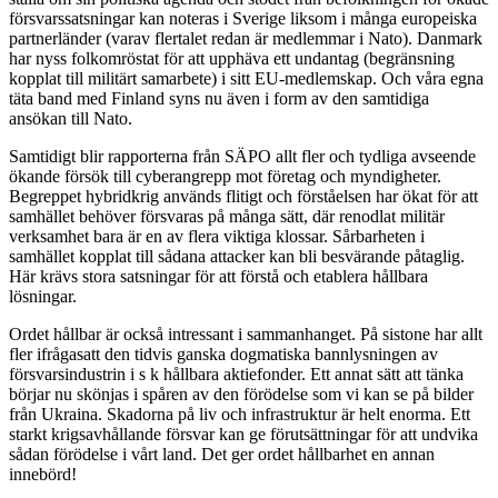
försvarssatsningar kan noteras i Sverige liksom i många europeiska
partnerländer (varav flertalet redan är medlemmar i Nato). Danmark
har nyss folkomröstat för att upphäva ett undantag (begränsning
kopplat till militärt samarbete) i sitt EU-medlemskap. Och våra egna
täta band med Finland syns nu även i form av den samtidiga
ansökan till Nato.
Samtidigt blir rapporterna från SÄPO allt fler och tydliga avseende
ökande försök till cyberangrepp mot företag och myndigheter.
Begreppet hybridkrig används flitigt och förståelsen har ökat för att
samhället behöver försvaras på många sätt, där renodlat militär
verksamhet bara är en av flera viktiga klossar. Sårbarheten i
samhället kopplat till sådana attacker kan bli besvärande påtaglig.
Här krävs stora satsningar för att förstå och etablera hållbara
lösningar.
Ordet hållbar är också intressant i sammanhanget. På sistone har allt
fler ifrågasatt den tidvis ganska dogmatiska bannlysningen av
försvarsindustrin i s k hållbara aktiefonder. Ett annat sätt att tänka
börjar nu skönjas i spåren av den förödelse som vi kan se på bilder
från Ukraina. Skadorna på liv och infrastruktur är helt enorma. Ett
starkt krigsavhållande försvar kan ge förutsättningar för att undvika
sådan förödelse i vårt land. Det ger ordet hållbarhet en annan
innebörd!