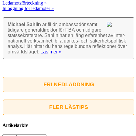
Ledamotsförteckning »
Inloggning för ledamöter »
Michael Sahlin
är fil dr, ambassadör samt
tidigare general­direktör för FBA och tidigare
stats­sekre­terare. Sahlin har en lång erfarenhet av inter­
nationell verk­samhet, bl a utrikes- och säkerhets­politisk
analys. Här hittar du hans regel­bundna reflek­tioner över
omvärlds­läget.
Läs mer »
FRI NEDLADDNING
FLER LÄSTIPS
Artikelarkiv