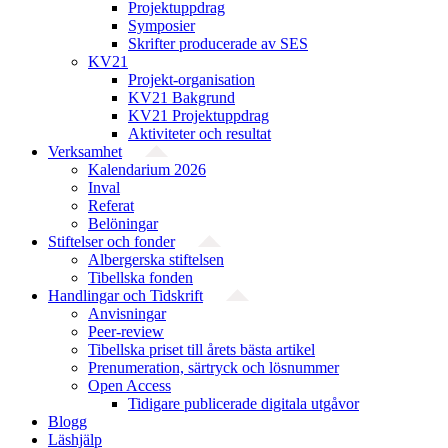
Projektuppdrag
Symposier
Skrifter producerade av SES
KV21
Projekt-organisation
KV21 Bakgrund
KV21 Projektuppdrag
Aktiviteter och resultat
Verksamhet
Kalendarium 2026
Inval
Referat
Belöningar
Stiftelser och fonder
Albergerska stiftelsen
Tibellska fonden
Handlingar och Tidskrift
Anvisningar
Peer-review
Tibellska priset till årets bästa artikel
Prenumeration, särtryck och lösnummer
Open Access
Tidigare publicerade digitala utgåvor
Blogg
Läshjälp