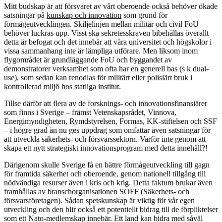
Mitt budskap är att försvaret av vårt oberoende också behöver ökade
satsningar på
kunskap och innovation
som grund för
förmågeutvecklingen. Skiljelinjen mellan militär och civil FoU
behöver luckras upp. Visst ska sekretesskraven bibehållas överallt
detta är befogat och det innebär att våra universitet och högskolor i
vissa sammanhang inte är lämpliga utförare. Men liksom inom
flygområdet är grund­läggande FoU och byggandet av
demonstratorer verksamhet som ofta har en generell bas (s k dual-
use), som sedan kan renodlas för militärt eller polisiärt bruk i
kontrollerad miljö hos statliga institut.
Tillse därför att flera av de forsknings- och innovationsfinansiärer
som finns i Sverige – främst Vetenskapsrådet, Vinnova,
Energimyndigheten, Rymdstyrelsen, Formas, KK-stiftelsen och SSF
– i högre grad än nu ges uppdrag som omfattar även satsningar för
att utveckla säkerhets- och försvarssektorn. Varför inte genom att
skapa ett nytt strategiskt innovationsprogram med detta innehåll?!
Därigenom skulle Sverige få en bättre förmågeutveckling till gagn
för framtida säkerhet och oberoende, genom nationell tillgång till
nödvändiga resurser även i kris och krig. Detta faktum brukar även
framhållas av branschorganisationen SOFF (Säkerhets- och
försvarsföretagen). Sådan spetskunskap är viktig för vår egen
utveckling och den blir också ett potentiellt bidrag till de förpliktelser
som ett Nato-medlemskap innebär. Ett land kan bidra med såväl