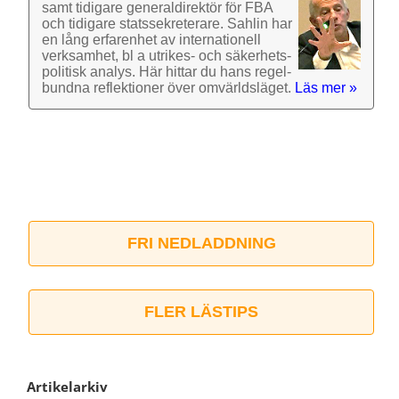
samt tidigare general­direktör för FBA
och tidigare stats­sekre­terare. Sahlin har
en lång erfarenhet av inter­nationell
verk­samhet, bl a utrikes- och säkerhets­
politisk analys. Här hittar du hans regel­
bundna reflek­tioner över omvärlds­läget.
Läs mer »
FRI NEDLADDNING
FLER LÄSTIPS
Artikelarkiv