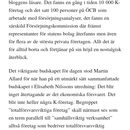
bloggens läsare. Det fanns en gång i tiden 10 000 K-
företag och det satt 100 personer på ÖCB som
arbetade med försörjningsanalyser, det fanns en
särskild Försörjningskommission där främst
representanter för statens bolag återfanns men även
för flera av de största privata företagen. Allt det är
för alltid borta och förtjänar på sin höjd en nostalgisk
återblick.
Det viktigaste budskapet för dagen stod Martin
Allard för när han på ett utmärkt sätt sammanfattade
budskapet i Elisabeth Nilssons utredning: Det blir
inget återtagande av det ekonomiska försvaret. Det
blir inte heller några K-företag. Begreppet
”totalförsvarsviktiga företag” skall närmast ses som
en term parallell till ”samhällsviktig verksamhet”
alltså företag som bedriver totalförsvarsviktig