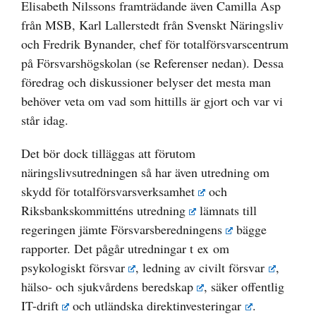
Elisabeth Nilssons framträdande även Camilla Asp
från MSB, Karl Lallerstedt från Svenskt Näringsliv
och Fredrik Bynander, chef för totalförsvarscentrum
på Försvarshögskolan (se Referenser nedan). Dessa
föredrag och diskussioner belyser det mesta man
behöver veta om vad som hittills är gjort och var vi
står idag.
Det bör dock tilläggas att förutom
näringslivsutredningen så har även
utredning om
skydd för totalförsvarsverksamhet
och
Riksbankskommitténs utredning
lämnats till
regeringen jämte
Försvarsberedningens
bägge
rapporter. Det pågår utredningar t ex om
psykologiskt försvar
,
ledning av civilt försvar
,
hälso- och sjukvårdens beredskap
,
säker offentlig
IT-drift
och
utländska direktinvesteringar
.