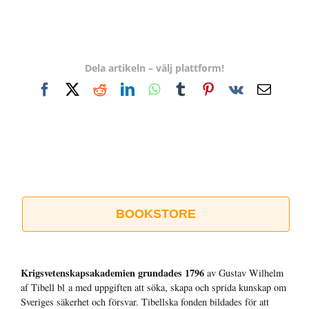
Dela artikeln – välj plattform!
Facebook
X
Reddit
LinkedIn
WhatsApp
Tumblr
Pinterest
Vk
E-
post
BOOKSTORE
Krigsvetenskap­sakademien grundades 1796
av Gustav Wilhelm
af Tibell bl a med uppgiften att söka, skapa och sprida kunskap om
Sveriges säkerhet och försvar. Tibellska fonden bildades för att