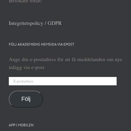
Besökare totalt:
Integritetspolicy / GDPR
FÖLJ AKADEMIENS HEMSIDA VIA EPOST
Ange din e-postadress för att få meddelanden om nya
inlägg via e-post.
E-
postadress
Följ
APP I MOBILEN